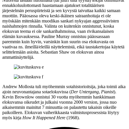
Nuoresta iästään huolimatta (tai juuri siitä syystä) tekijät onnistuivat
ennakkoluulottomasti haastamaan ajatukset totalitäärisen
järjestelmän peruspiirteistä ja sen kyvystä taivuttaa kaikki samaan
muottiin. Pääosassa oleva keski-ikäinen sairaanhoitaja ei ole
myöskään mitenkään muodikas sankari nykyajan aggressiivisten
naishahmojen rinnalla. Valinta on kuitenkin onnistunut, koska
elokuvan teema ei ole sankarihahmoissa, vaan rivikansalaisen
elämän kuvauksessa. Pauline Murray onnistuu pääosassaan
paremmin kuin hyvin, varsinkin kun suurin osa elokuvasta on
vaativaa ns. ilmeillä/eleillä näyttelemistä, eikä taustakertojaa käytetä
selittelemään asioita.
Sebastian Shaw
on elokuvan ainoa
ammattinäyttelijä.
Andrew Mollosta tuli myöhemmin sotahistorioitsija, joka toimii aika
ajoin neuvonantajana sotaelokuvissa (
Der Untergang
,
Pianist
).
Kevin Brownlow onnistui 30 vuotta myöhemmin hankkimaan
elokuvansa oikeudet ja julkaisi vuonna 2000 version, jossa nuo
aikaisemmin mainitut 7 minuuttia on palautettu takaisin oikeille
paikoilleen. Elokuvan vaiherikkaasta valmistusprosessista löytyy
myös kirja
How It Happened Here
(1968).