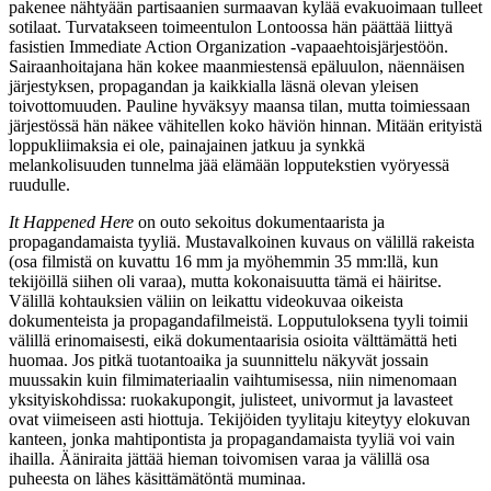
pakenee nähtyään partisaanien surmaavan kylää evakuoimaan tulleet
sotilaat. Turvatakseen toimeentulon Lontoossa hän päättää liittyä
fasistien Immediate Action Organization ‑vapaaehtoisjärjestöön.
Sairaanhoitajana hän kokee maanmiestensä epäluulon, näennäisen
järjestyksen, propagandan ja kaikkialla läsnä olevan yleisen
toivottomuuden. Pauline hyväksyy maansa tilan, mutta toimiessaan
järjestössä hän näkee vähitellen koko häviön hinnan. Mitään erityistä
loppukliimaksia ei ole, painajainen jatkuu ja synkkä
melankolisuuden tunnelma jää elämään lopputekstien vyöryessä
ruudulle.
It Happened Here
on outo sekoitus dokumentaarista ja
propagandamaista tyyliä. Mustavalkoinen kuvaus on välillä rakeista
(osa filmistä on kuvattu 16 mm ja myöhemmin 35 mm:llä, kun
tekijöillä siihen oli varaa), mutta kokonaisuutta tämä ei häiritse.
Välillä kohtauksien väliin on leikattu videokuvaa oikeista
dokumenteista ja propagandafilmeistä. Lopputuloksena tyyli toimii
välillä erinomaisesti, eikä dokumentaarisia osioita välttämättä heti
huomaa. Jos pitkä tuotantoaika ja suunnittelu näkyvät jossain
muussakin kuin filmimateriaalin vaihtumisessa, niin nimenomaan
yksityiskohdissa: ruokakupongit, julisteet, univormut ja lavasteet
ovat viimeiseen asti hiottuja. Tekijöiden tyylitaju kiteytyy elokuvan
kanteen, jonka mahtipontista ja propagandamaista tyyliä voi vain
ihailla. Ääniraita jättää hieman toivomisen varaa ja välillä osa
puheesta on lähes käsittämätöntä muminaa.