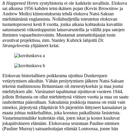
It Happened Here
n syntyhistoria ei ole kaikkein tavallisin. Elokuva
sai alkunsa 1956 kahden teini-ikäisen pojan (
Kevin Brownlow
ja
Andrew Mollo
) kiinnostuksesta tehdä elokuva Natsi-Saksan
miehittämästä englannista. Nollabudjetilla toteutetun elokuvan
tuotantoprosessi kesti 8 vuotta, jonka aikana kohtauksia kuvattiin
satunnaisesti viikonloppuisin lainavarusteilla ja välillä jopa satojen
ihmisten vapaaehtoisvoimin. Muutamat ammattiohjaajat tosin
avustivat projektissa, mm.
Stanley Kubrick
lahjoitti
Dr.
Strangelove
sta ylijääneet kelat.
Elokuvan historiallinen poikkeama sijoittuu Dunkerquen
vetäytymisen aikoihin. Vähän peräytymisen jälkeen Natsi-Saksan
tekemä maihinnousu Britanniaan oli menestyksekäs ja maa joutui
miehityksen alle. Varsinaiset tapahtumat sijoittuvat vuoteen 1944,
jolloin Britannia on ollut miehitettynä viitisen vuotta ja maa on saatu
rauhoitettua pääosiltaan. Saksalaisia joukkoja maassa on enää vain
nimeksi, järjestystä ylläpitävät SS‑järjestöön liittyneet kansalaiset ja
maata johtaa nukkehallitus, joka koostuu paikallisista fasisteista.
Vastarintarintaliike kuitenkin elää, joten iskut ja kostot kuuluvat
jokapäiväiseen elämään. Elokuvassa seurataan Pauline-nimisen
(
Pauline Murray
) sairaanhoitajan elämää Lontoossa, jonne hän