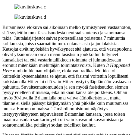
Britanniassa elokuva sai aikoinaan melko tyrmistyneen vastaanoton,
sitä syytettiin mm. fasistisuudesta neutraalisuutensa ja sanomansa
takia. Juutalaisjärjestöt saivat protesteillaan poistettua 7 minuuttia
kohtauksia, joissa saarnattiin mm. eutanasiasta ja juutalaisista.
Katsojat eivät myöskään hyväksyneet sitä ajatusta, että vastapuolena
olivat yksinomaan oman maan fasistisiin joukkoihin liittyneet
kansalaiset tai että vastarintaliikkeen toiminta ei julmuudessaan
eronnut mitenkään miehittäjän toimintatavoista. Kuten
It Happened
Here
nimikin hieman vihjailee, elokuvan radikaalein idea oli
kuitenkin kyseenalaistaa se ajatus, että fasismi voitettiin lopullisesti
kukistamalla Hitler tai että vain Hitler pystyi ylläpitämään vastaavaa
pahuutta. Suvaitsemattomuuden ja sen myötä fasistisuuden siemen
pysyy edelleen ihmisissä, eikä mikään kansa ole poikkeus. Olihan
myös 30‑luvulla Britannialla oma vahva äärioikeistonsa, mutta
tilanne ei siellä päässyt kärjistymään yhtä pitkälle kuin muutamissa
muissa Euroopan maissa. Tämä oli onnistunut näpäytys
itsetyytyväisyyteen taipuvaiseen Britannian kansaan, jossa toisen
maailmansodan sankarimyytti oli vain kasvanut kasvamistaan ja
sotaromantiikka peittänyt sodan todelliset kauhut.