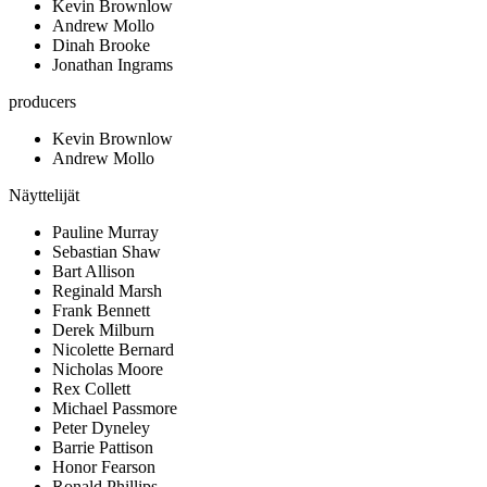
Kevin Brownlow
Andrew Mollo
Dinah Brooke
Jonathan Ingrams
producers
Kevin Brownlow
Andrew Mollo
Näyttelijät
Pauline Murray
Sebastian Shaw
Bart Allison
Reginald Marsh
Frank Bennett
Derek Milburn
Nicolette Bernard
Nicholas Moore
Rex Collett
Michael Passmore
Peter Dyneley
Barrie Pattison
Honor Fearson
Ronald Phillips