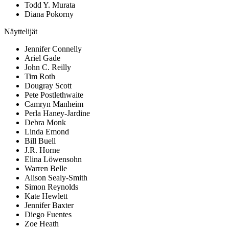
Todd Y. Murata
Diana Pokorny
Näyttelijät
Jennifer Connelly
Ariel Gade
John C. Reilly
Tim Roth
Dougray Scott
Pete Postlethwaite
Camryn Manheim
Perla Haney-Jardine
Debra Monk
Linda Emond
Bill Buell
J.R. Horne
Elina Löwensohn
Warren Belle
Alison Sealy-Smith
Simon Reynolds
Kate Hewlett
Jennifer Baxter
Diego Fuentes
Zoe Heath