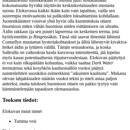
Badalamentin
musiikkikaan ei onnistu juuri nostattamaan
kokonaisuutta hyvältä näyttävän keskinkertaisuuden mustasta
suosta. Elokuvassa kaikki ikään kuin vain tapahtuu, vailla sen
suurempia motivaatioita tai palikoiden loksahtamista kohdallaan.
Juonenkäänteet voisivat yhtä hyvin olla kummituksia ottaen
huomioon miten vähän huomiota niiden esittämiseen on uhrattu.
Äidin rakkaus (ja sen puute) lapseensa on keskeinen teema, jota
hyödynnettiin jo
Ring
eissäkin. Tässä sitä saavat ilmentää lähinnä
Connellyn muutamat hysteriakohtaukset ja ällöä lähestyvät kivakiva-
hetket äidin ja tyttären välillä. Tämän seurauksena, ja koska
Sallesilla on vaikeuksia luoda kasvavaa intensiteettiä, jää lopetus
myös kauas potentiaalisesta riipaisevuudestaan. Elokuvan päätyttyä
ei voi kuin olkapäitään kohauttaa, vaikka saattaa
Dark Water
teemojensa sekä kesyhkön kauhusisällön vuoksi päätyä
naistenlehtien suosikiksi esimerkkinä "aikuisten kauhusta". Mukana
olevan lahjakkuuden määrän vuoksi tekisi jo mieli antaa paljon
anteeksi, mutta tuloksen huomioon ottaen on pakko tyytyä vain
hämmästelemään tapauksen olemassaoloa.
Teoksen tiedot:
Elokuvan muut nimet
Tumma vesi