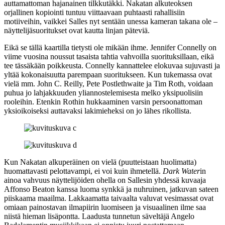
auttamattoman hajanainen tilkkutäkki. Nakatan alkuteoksen
orjallinen kopiointi tuntuu viittaavaan puhtaasti rahallisiin
motiiveihin, vaikkei Salles nyt sentään unessa kameran takana ole –
näyttelijäsuoritukset ovat kautta linjan päteviä.
Eikä se tällä kaartilla tietysti ole mikään ihme. Jennifer Connelly on
viime vuosina noussut tasaista tahtia vahvoilla suorituksillaan, eikä
tee tässäkään poikkeusta. Connelly kannattelee elokuvaa sujuvasti ja
yltää kokonaisuutta parempaan suoritukseen. Kun tukemassa ovat
vielä mm.
John C. Reilly
,
Pete Postlethwaite
ja
Tim Roth
, voidaan
puhua jo lahjakkuuden yliannostelemisesta melko yksipuolisiin
rooleihin. Etenkin Rothin hukkaaminen varsin persoonattoman
yksioikoiseksi auttavaksi lakimieheksi on jo lähes rikollista.
Kun Nakatan alkuperäinen on vielä (puutteistaan huolimatta)
huomattavasti pelottavampi, ei voi kuin ihmetellä.
Dark Water
in
ainoa vahvuus näyttelijöiden ohella on Sallesin yhdessä kuvaaja
Affonso Beaton
kanssa luoma synkkä ja nuhruinen, jatkuvan sateen
piiskaama maailma. Lakkaamatta taivaalta valuvat vesimassat ovat
omiaan painostavan ilmapiirin luomiseen ja visuaalinen ilme saa
niistä hieman lisäpontta. Laadusta tunnetun säveltäjä
Angelo