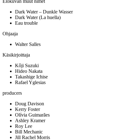
Elokuvan muut nimet
Dark Water – Dunkle Wasser
Dark Water (La huella)
Eau trouble
Ohjaaja
Walter Salles
Käsikirjoittaja
Kôji Suzuki
Hideo Nakata
Takashige Ichise
Rafael Yglesias
producers
Doug Davison
Kerry Foster
Olívia Guimarães
Ashley Kramer
Roy Lee
Bill Mechanic
Jill Rachel Morris