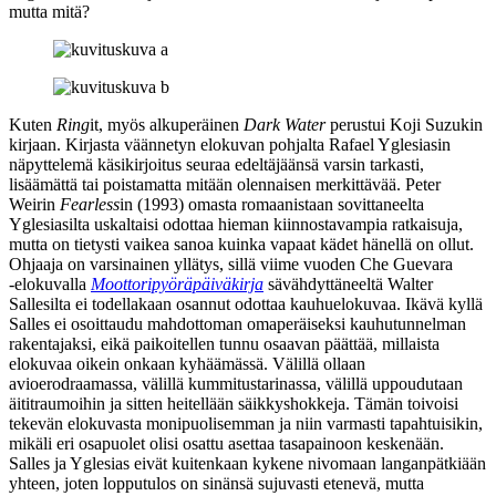
mutta mitä?
Kuten
Ring
it, myös alkuperäinen
Dark Water
perustui
Koji Suzukin
kirjaan. Kirjasta väännetyn elokuvan pohjalta
Rafael Yglesiasin
näpyttelemä käsikirjoitus seuraa edeltäjäänsä varsin tarkasti,
lisäämättä tai poistamatta mitään olennaisen merkittävää.
Peter
Weirin
Fearless
in (1993) omasta romaanistaan sovittaneelta
Yglesiasilta uskaltaisi odottaa hieman kiinnostavampia ratkaisuja,
mutta on tietysti vaikea sanoa kuinka vapaat kädet hänellä on ollut.
Ohjaaja on varsinainen yllätys, sillä viime vuoden
Che Guevara
‑elokuvalla
Moottoripyöräpäiväkirja
sävähdyttäneeltä
Walter
Sallesilta
ei todellakaan osannut odottaa kauhuelokuvaa. Ikävä kyllä
Salles ei osoittaudu mahdottoman omaperäiseksi kauhutunnelman
rakentajaksi, eikä paikoitellen tunnu osaavan päättää, millaista
elokuvaa oikein onkaan kyhäämässä. Välillä ollaan
avioerodraamassa, välillä kummitustarinassa, välillä uppoudutaan
äititraumoihin ja sitten heitellään säikkyshokkeja. Tämän toivoisi
tekevän elokuvasta monipuolisemman ja niin varmasti tapahtuisikin,
mikäli eri osapuolet olisi osattu asettaa tasapainoon keskenään.
Salles ja Yglesias eivät kuitenkaan kykene nivomaan langanpätkiään
yhteen, joten lopputulos on sinänsä sujuvasti etenevä, mutta