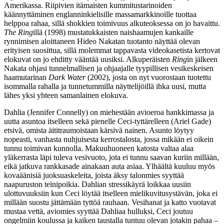
Amerikassa. Riipivien itämaisten kummitustarinoiden
käännyttäminen englanninkielisille massamarkkinoille tuottaa
helppoa rahaa, sillä shokkien toimivuus alkuteoksessa on jo havaittu.
The Ring
illä (1998) mustatukkaisten naishaamujen kankaille
rynnimisen aloittaneen
Hideo Nakatan
tuotanto näyttää olevan
erityisen suosittua, sillä molemmat tappavasta videokasetista kertovat
elokuvat on jo ehditty vääntää uusiksi. Alkuperäisten
Ring
in jälkeen
Nakata ohjasi tunnelmallisen ja ohjaajalle tyypillisen vesikeskeisen
haamutarinan
Dark Water
(2002), josta on nyt vuorostaan tuotettu
isommalla rahalla ja tunnetummilla näyttelijöillä ihka uusi, mutta
lähes yksi yhteen samanlainen elokuva.
Dahlia (
Jennifer Connelly
) on miehestään avioeroa hankkimassa ja
uutta asuntoa itselleen sekä pienelle Ceci-tyttärelleen (
Ariel Gade
)
etsivä, omista äititraumoistaan kärsivä nainen. Asunto löytyy
nopeasti, vanhasta nuhjuisesta kerrostalosta, jossa mikään ei oikein
tunnu toimivan kunnolla. Makuuhuoneen katosta valtaa alaa
yläkerrasta läpi tuleva vesivuoto, jota ei tunnu saavan kuriin millään,
eikä jatkuva rankkasade ainakaan auta asiaa. Ylhäältä kuuluu myös
kovaäänisiä juoksuaskeleita, joista äksy talonmies syyttää
naapuruston teinipoikia. Dahlian stressikäyrä loikkaa uusiin
ulottuvuuksiin kun Ceci löytää itselleen mielikuvitusystävän, joka ei
millään suostu jättämään tyttöä rauhaan. Vesihanat ja katto vuotavat
mustaa vettä, aviomies syyttää Dahliaa hulluksi, Ceci joutuu
ongelmiin koulussa ja kaiken taustalla tuntuu olevan jotakin pahaa –