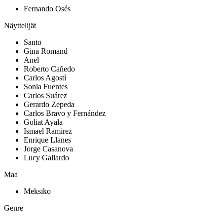
Fernando Osés
Näyttelijät
Santo
Gina Romand
Anel
Roberto Cañedo
Carlos Agostí
Sonia Fuentes
Carlos Suárez
Gerardo Zepeda
Carlos Bravo y Fernández
Goliat Ayala
Ismael Ramirez
Enrique Llanes
Jorge Casanova
Lucy Gallardo
Maa
Meksiko
Genre