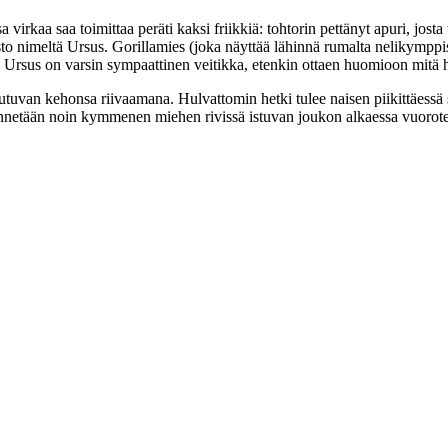
virkaa saa toimittaa peräti kaksi friikkiä: tohtorin pettänyt apuri, jost
to nimeltä Ursus. Gorillamies (joka näyttää lähinnä rumalta nelikymppi
ta Ursus on varsin sympaattinen veitikka, etenkin ottaen huomioon mitä
uvan kehonsa riivaamana. Hulvattomin hetki tulee naisen piikittäessä 
lmennetään noin kymmenen miehen rivissä istuvan joukon alkaessa vuorot