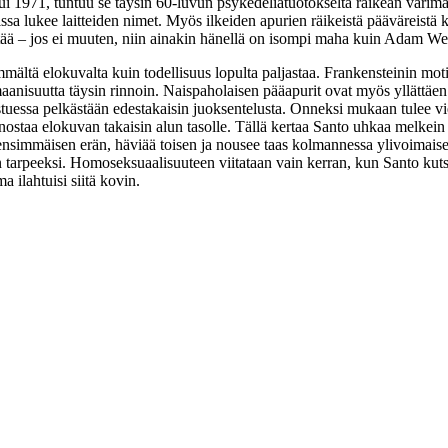
ui 1971, tuntuu se täysin 60‑luvun psykedeliatuotokselta räikeän värimaa
ssa lukee laitteiden nimet. Myös ilkeiden apurien räikeistä pääväreistä ko
ttää – jos ei muuten, niin ainakin hänellä on isompi maha kuin
Adam Wes
mältä elokuvalta kuin todellisuus lopulta paljastaa. Frankensteinin moti
nisuutta täysin rinnoin. Naispaholaisen pääapurit ovat myös yllättäen
uessa pelkästään edestakaisin juoksentelusta. Onneksi mukaan tulee vie
i nostaa elokuvan takaisin alun tasolle. Tällä kertaa Santo uhkaa melke
ensimmäisen erän, häviää toisen ja nousee taas kolmannessa ylivoimaiseks
n tarpeeksi. Homoseksuaalisuuteen viitataan vain kerran, kun Santo ku
ilahtuisi siitä kovin.