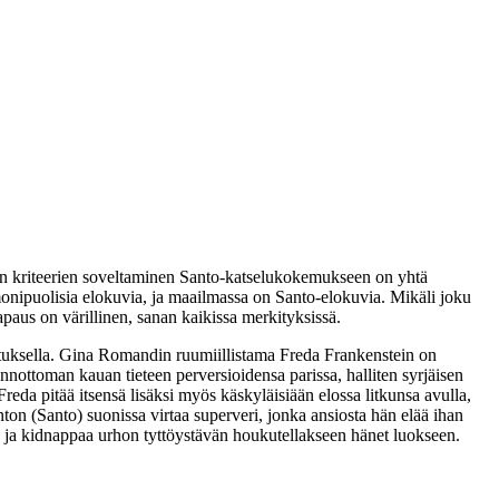
sten kriteerien soveltaminen Santo-katselukokemukseen on yhtä
n monipuolisia elokuvia, ja maailmassa on Santo-elokuvia. Mikäli joku
apaus on värillinen, sanan kaikissa merkityksissä.
tuksella.
Gina Romandin
ruumiillistama Freda Frankenstein on
onnottoman kauan tieteen perversioidensa parissa, halliten syrjäisen
reda pitää itsensä lisäksi myös käskyläisiään elossa litkunsa avulla,
nton (
Santo
) suonissa virtaa superveri, jonka ansiosta hän elää ihan
e ja kidnappaa urhon tyttöystävän houkutellakseen hänet luokseen.