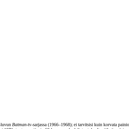
0‑luvun
Batman
-tv‑sarjassa (1966–1968); ei tarvitsisi kuin korvata pain