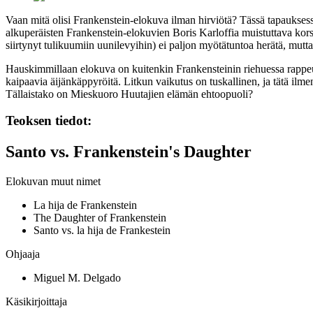
Vaan mitä olisi Frankenstein-elokuva ilman hirviötä? Tässä tapauksessa 
alkuperäisten Frankenstein-elokuvien
Boris Karloffia
muistuttava kors
siirtynyt tulikuumiin uunilevyihin) ei paljon myötätuntoa herätä, mut
Hauskimmillaan elokuva on kuitenkin Frankensteinin riehuessa rappeut
kaipaavia äijänkäppyröitä. Litkun vaikutus on tuskallinen, ja tätä i
Tällaistako on
Mieskuoro Huutajien
elämän ehtoopuoli?
Teoksen tiedot:
Santo vs. Frankenstein's Daughter
Elokuvan muut nimet
La hija de Frankenstein
The Daughter of Frankenstein
Santo vs. la hija de Frankestein
Ohjaaja
Miguel M. Delgado
Käsikirjoittaja