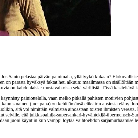
i? Jos Santo pelastaa päivän painimalla, yllättyykö kukaan? Elokuvalli
 joten on parasta hyväksyä faktat heti alkuun: maailmassa on sisällöltää
via on kahdenlaisia: mustavalkoisia sekä värillisiä. Tässä käsiteltävä t
 käynnisty painiottelulla, vaan melko pitkällä pahisten motiivien pohjus
ja kaunis nainen (lue: paha) on kehittämänsä eliksiirin ansiosta elänyt lu
ikin, sitä voi nimittäin valmistaa ainoastaan toisten ihmisten verestä. F
nut selville, että julkkispainija-supersankari-hyväntekijä-ûbermensch-Sa
 saadaan juoni käyntiin kun vamppi löytää vaihtoehdon sarjamurhaamisell