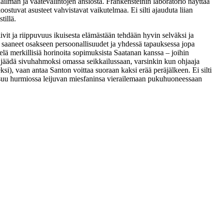
ilman ja vaatevalintojen ansiosta. Frankensteinin laboratorio näyttää
ostuvat asusteet vahvistavat vaikutelmaa. Ei silti ajauduta liian
tillä
.
ivit ja riippuvuus ikuisesta elämästään tehdään hyvin selväksi ja
 saaneet osakseen persoonallisuudet ja yhdessä tapauksessa jopa
lä merkillisiä horinoita sopimuksista Saatanan kanssa – joihin
in jäädä sivuhahmoksi omassa seikkailussaan, varsinkin kun ohjaaja
i), vaan antaa Santon voittaa suoraan kaksi erää peräjälkeen. Ei silti
tsuu hurmiossa leijuvan miesfaninsa vierailemaan pukuhuoneessaan