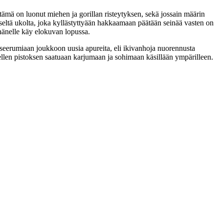
a tämä on luonut miehen ja gorillan risteytyksen, sekä jossain määrin
seltä ukolta, joka kyllästyttyään hakkaamaan päätään seinää vasten on
 hänelle käy elokuvan lopussa.
seerumiaan joukkoon uusia apureita, eli ikivanhoja nuorennusta
ellen pistoksen saatuaan karjumaan ja sohimaan käsillään ympärilleen.