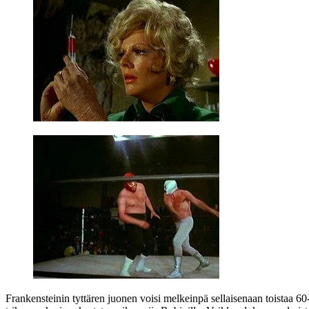
Frankensteinin tyttären juonen voisi melkeinpä sellaisenaan toistaa 6