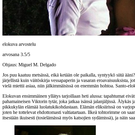
elokuva arvostelu
arvosana
3.5
/
5
Ohjaus: Miguel M. Delgado
Jos puu kaatuu metsässä, eikä ketään ole paikalla, syntyykö siitä ään
järjellistä kuin väitöskirja vessapaperin ja vasaran eroavaisuuksista,
vielä miettii asiaa, niin jälkimmäisissä on enemmän hohtoa. Santo-eloku
Elokuvan ensimmäinen yllätys tarjoillaan heti alussa: tapahtumat eivät
pahamaineisen Viktorin tytär, joka jatkaa isänsä jalanjäljissä. Älykäs 
pikkukylän elämää luolatukikohdastaan. Elämän eliksiirissä on varjopuol
joten he tottelevat ehdottomasti valtiatartaan. Ilkeä tohtorimme on saa
itsestään ikuisesti (tosielämässä myös katsojien sydämissä), ja näin