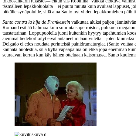
trikoosankarin rakastet— eikun siis Robinilla. Vaikka elokuva valmist
täsmälleen lepakkoluolalta – ei puutu muuta kuin avuliaat lappuset, joi
pitkälle syrjäpoluille, sillä aina Santo nyt yhden lepakkomiehen päihi
Santo contra la hija de Frankestein
vaikuttaa aluksi paljon jännittäväm
Romand esittää hahmoa kuin suurinta superroistoa, puhkuen megalomaa
taustatarinan. Loppupuolella juoni kuitenkin hyytyy tapahtumien koost
aiemmat tiedehörhöilyt eivät antaneet mitään viitettä – joten kliimaks
Delgado
ei edes noudata perinteistä painidramaturgiaa (Santo voittaa 
kannata huolestua, sillä kyllä vapaapainia on ehkä jopa enemmän kui
seuraavan kerran kun käy hänen otteluaan katsomassa. Santo kuulemma 