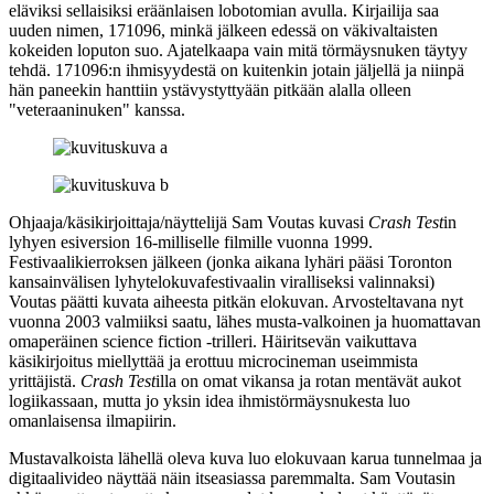
eläviksi sellaisiksi eräänlaisen lobotomian avulla. Kirjailija saa
uuden nimen, 171096, minkä jälkeen edessä on väkivaltaisten
kokeiden loputon suo. Ajatelkaapa vain mitä törmäysnuken täytyy
tehdä. 171096:n ihmisyydestä on kuitenkin jotain jäljellä ja niinpä
hän paneekin hanttiin ystävystyttyään pitkään alalla olleen
"veteraaninuken" kanssa.
Ohjaaja/käsikirjoittaja/näyttelijä
Sam Voutas
kuvasi
Crash Test
in
lyhyen esiversion 16‑milliselle filmille vuonna 1999.
Festivaalikierroksen jälkeen (jonka aikana lyhäri pääsi Toronton
kansainvälisen lyhytelokuvafestivaalin viralliseksi valinnaksi)
Voutas päätti kuvata aiheesta pitkän elokuvan. Arvosteltavana nyt
vuonna 2003 valmiiksi saatu, lähes musta-valkoinen ja huomattavan
omaperäinen science fiction ‑trilleri. Häiritsevän vaikuttava
käsikirjoitus miellyttää ja erottuu microcineman useimmista
yrittäjistä.
Crash Test
illa on omat vikansa ja rotan mentävät aukot
logiikassaan, mutta jo yksin idea ihmistörmäysnukesta luo
omanlaisensa ilmapiirin.
Mustavalkoista lähellä oleva kuva luo elokuvaan karua tunnelmaa ja
digitaalivideo näyttää näin itseasiassa paremmalta. Sam Voutasin