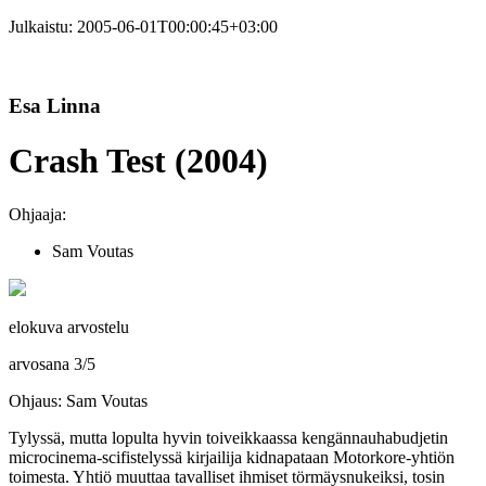
Julkaistu:
2005-06-01T00:00:45+03:00
Esa Linna
Crash Test (2004)
Ohjaaja:
Sam Voutas
elokuva arvostelu
arvosana
3
/
5
Ohjaus: Sam Voutas
Tylyssä, mutta lopulta hyvin toiveikkaassa kengännauha­budjetin
microcinema-scifistelyssä kirjailija kidnapataan Motorkore-yhtiön
toimesta. Yhtiö muuttaa tavalliset ihmiset törmäysnukeiksi, tosin