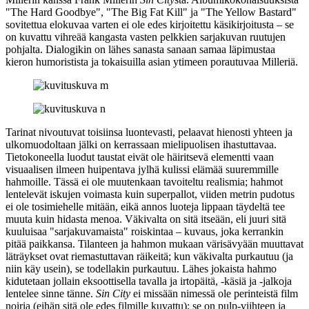
"The Hard Goodbye", "The Big Fat Kill" ja "The Yellow Bastard"
sovitettua elokuvaa varten ei ole edes kirjoitettu käsikirjoitusta – se
on kuvattu vihreää kangasta vasten pelkkien sarjakuvan ruutujen
pohjalta. Dialogikin on lähes sanasta sanaan samaa läpimustaa
kieron humoristista ja tokaisuilla asian ytimeen porautuvaa Milleriä.
Tarinat nivoutuvat toisiinsa luontevasti, pelaavat hienosti yhteen ja
ulkomuodoltaan jälki on kerrassaan mielipuolisen ihastuttavaa.
Tietokoneella luodut taustat eivät ole häiritsevä elementti vaan
visuaalisen ilmeen huipentava jylhä kulissi elämää suuremmille
hahmoille. Tässä ei ole muutenkaan tavoiteltu realismia; hahmot
lentelevät iskujen voimasta kuin superpallot, viiden metrin pudotus
ei ole tosimiehelle mitään, eikä annos luoteja lippaan täydeltä tee
muuta kuin hidasta menoa. Väkivalta on sitä itseään, eli juuri sitä
kuuluisaa "sarjakuvamaista" roiskintaa – kuvaus, joka kerrankin
pitää paikkansa. Tilanteen ja hahmon mukaan värisävyään muuttavat
läträykset ovat riemastuttavan räikeitä; kun väkivalta purkautuu (ja
niin käy usein), se todellakin purkautuu. Lähes jokaista hahmo
kidutetaan jollain eksoottisella tavalla ja irtopäitä, ‑käsiä ja ‑jalkoja
lentelee sinne tänne.
Sin City
ei missään nimessä ole perinteistä film
noiria (eihän sitä ole edes filmille kuvattu); se on pulp-viihteen ja