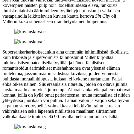
kovempien naisten pulp noir ‑todellisuudessa elävä, rankoista
ihmiskohtaloista äärimmilleen tyyliteltyjen mustan ja valkoisen
vastapainolla leikittelevien kuvien kautta kertova
Sin City
oli
Millerin koko siihenastisen uran tietynlainen huipennus.
Supersankaritarinoissaankin aina enemmän inhimillisistä rikollisista
kuin trikoista ja supervoimista kiinnostunut Miller kirjoittaa
minimalistisen pateettisella tyylillä, ja hänen fatalistisen
romantisoidut äärimiehiset mieshahmonsa ovat yleensä elämän
runtelemia, jossain määrin sadistisia koviksia, joiden viimeistä
puhdasta moraalinhippusta kukaan ei kykene murtamaan. Paitsi
ehkä oikea nainen. Siis eräänlaisia ritareita, joiden on oltava julmia,
koska maailma on vielä julmempi. Ainoat sankareita pahemmat ovat
konnat, joilla on kyllä omat periaatteensa, mutta moraalista ei niiden
yhteydessä juurikaan voi puhua. Tämän valon ja varjon sekä hyvän
ja pahan stereotyypeillä voimakkaasti leikkivän, rajun ja raa'an
väkivaltaisen sekä läpeensä nihilistisen maailman siirtäminen
valkokankaalle tuntui vielä 90‑luvulla melko huonolta vitsiltä.