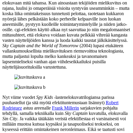
elokuvaan mitä tahansa. Kun ainoastaan tekijöiden mielikuvitus on
rajana, luulisi jo omaperäisiä visioita syntyvän useamminkin – mutta
koska liika omintakeisuus tunnetusti pelottaa, raotetaan kukkaron
nyörejä lähes pelkästään koko perheelle kelpaaville ison luokan
aneemisille, pystyyn kuolleille toimintarymistelyille ja niiden jatko-
osille. cgi‑efektien käyttö alkaa nyt saavuttaa jo niin megalomaaniset
mittasuhteet, että elokuva voidaan kuvata pelkkää vihreää kangasta
vasten näyttelijöiden kanssa ja luoda kaikki taustat jälkikäsittelyssä.
Sky Captain and the World of Tomorrow
(2004) lupasi etukäteen
vallankumouksellista mielikuvituksen riemuvoittoa teknologiasta,
mutta paljastui lopulta melko kankeaksi ja tavanomaisen
lapsenmieliseksi vanhan ajan viihdeseikkailuksi puisilla
näyttelijäsuorituksilla varustettuna.
Nyt viime vuodet
Spy Kids
‑lastenelokuvatrilogiansa parissa
puuhastellut (ja sitä myötä efektituntemustaan lisännyt)
Robert
Rodriguez
astuu areenalle
Frank Millerin
sarjakuvien pohjalta
tehdyllä, samalla tekniikalla kuin
Sky Captain
kuvatulla, elokuvalla
Sin City
. Ja vaikka tätäkään veristä efektifiestaa ei varsinaisesti voi
millään muotoa kutsua kypsäksi ja tasapuoliseksi teokseksi, on
kyseessä erittäin omintakeinen neronleimaus. Eikä se taatusti sovi