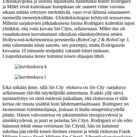
Edelläkävijöinä ja suurina lupauksina tunnetuiksi tulleet Rodriguez
ja Miller eivät kuitenkaan kumpikaan ole saaneet viime vuosina
aikaan mitään erityisen merkittävää, vaan ovat lähinnä ratsastaneet
menneillä menestyksillään. Efektiteknologian kehitystä seuraavana
Millerin sarjakuvien pitkäaikaisena fanina Rodriguez kuitenkin tajusi
yhtäkkiä, että voisi kuvata
Sin City
n, sellaisenaan. Miller itse oli
vastahakoinen luovuttamaan oikeuksia elämäntyöhönsä omien
Hollywood-kokemustensa perusteella (
RoboCop 2
&
RoboCop 3
,
mitä vähemmän niistä sanottu, sen parempi), mutta Rodriguezin
kuvaama 10 minuutin testipätkä vakuutti hänet mukaan.
Lisäporkkanana lienee toiminut toisen ohjaajan titteli.
Eikä mikään ihme, sillä
Sin City
‑elokuva on
Sin City
‑sarjakuva
sellaisenaan elävillä näyttelijöillä animoituna. Kaikki yllä oleva
taustaselvitys on siinä mielessä paikallaan, että elokuvassa ei tällä
kertaa ole muuta sisältöä kuin lähdemateriaalissaan. Rodriguez on
luonnostaan toimintaohjaaja, joskaan ei liialla omaperäisyydellä
pilattu. Hänen vahvuutensa on pikemminkin energisyydessä ja
sinnikkyydessä, ja juuri se pelastaa
Sin City
n. Rodriguez ei ole edes
halunnut tehdä omaa versiotaan
Sin City
stä, hän on halunnut
sukeltaa pää edellä toisen ihmisen visioon ja tehdä elokuvan Frank
Millerin kanssa Frank Millerin
Sin City
stä. Albumikokonaisuuksista