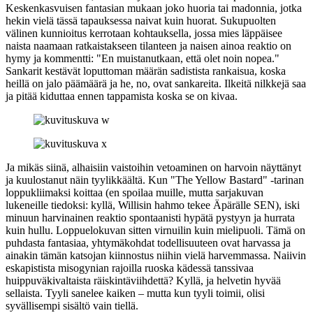
Keskenkasvuisen fantasian mukaan joko huoria tai madonnia, jotka
hekin vielä tässä tapauksessa naivat kuin huorat. Sukupuolten
välinen kunnioitus kerrotaan kohtauksella, jossa mies läppäisee
naista naamaan ratkaistakseen tilanteen ja naisen ainoa reaktio on
hymy ja kommentti:
"En muistanutkaan, että olet noin nopea."
Sankarit kestävät loputtoman määrän sadistista rankaisua, koska
heillä on jalo päämäärä ja he, no, ovat sankareita. Ilkeitä nilkkejä saa
ja pitää kiduttaa ennen tappamista koska se on kivaa.
Ja mikäs siinä, alhaisiin vaistoihin vetoaminen on harvoin näyttänyt
ja kuulostanut näin tyylikkäältä. Kun "The Yellow Bastard" ‑tarinan
loppukliimaksi koittaa (en spoilaa muille, mutta sarjakuvan
lukeneille tiedoksi: kyllä, Willisin hahmo tekee Äpärälle SEN), iski
minuun harvinainen reaktio spontaanisti hypätä pystyyn ja hurrata
kuin hullu. Loppuelokuvan sitten virnuilin kuin mielipuoli. Tämä on
puhdasta fantasiaa, yhtymäkohdat todellisuuteen ovat harvassa ja
ainakin tämän katsojan kiinnostus niihin vielä harvemmassa. Naiivin
eskapistista misogynian rajoilla ruoska kädessä tanssivaa
huippuväkivaltaista räiskintäviihdettä? Kyllä, ja helvetin hyvää
sellaista. Tyyli sanelee kaiken – mutta kun tyyli toimii, olisi
syvällisempi sisältö vain tiellä.