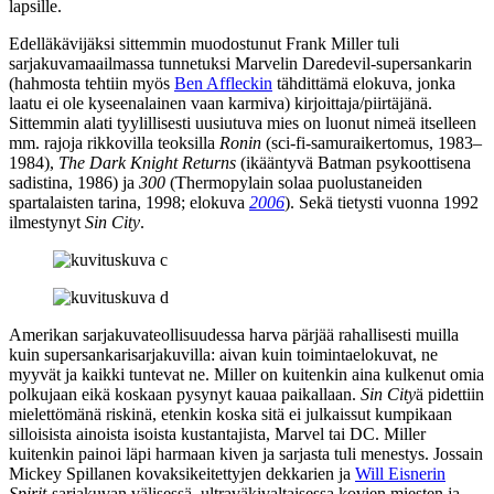
lapsille.
Edelläkävijäksi sittemmin muodostunut Frank Miller tuli
sarjakuvamaailmassa tunnetuksi Marvelin Daredevil-supersankarin
(hahmosta tehtiin myös
Ben Affleckin
tähdittämä elokuva, jonka
laatu ei ole kyseenalainen vaan karmiva) kirjoittaja/piirtäjänä.
Sittemmin alati tyylillisesti uusiutuva mies on luonut nimeä itselleen
mm. rajoja rikkovilla teoksilla
Ronin
(sci‑fi-samuraikertomus, 1983–
1984),
The Dark Knight Returns
(ikääntyvä Batman psykoottisena
sadistina, 1986) ja
300
(Thermopylain solaa puolustaneiden
spartalaisten tarina, 1998; elokuva
2006
). Sekä tietysti vuonna 1992
ilmestynyt
Sin City
.
Amerikan sarjakuvateollisuudessa harva pärjää rahallisesti muilla
kuin supersankarisarjakuvilla: aivan kuin toimintaelokuvat, ne
myyvät ja kaikki tuntevat ne. Miller on kuitenkin aina kulkenut omia
polkujaan eikä koskaan pysynyt kauaa paikallaan.
Sin City
ä pidettiin
mielettömänä riskinä, etenkin koska sitä ei julkaissut kumpikaan
silloisista ainoista isoista kustantajista, Marvel tai DC. Miller
kuitenkin painoi läpi harmaan kiven ja sarjasta tuli menestys. Jossain
Mickey Spillanen
kovaksikeitettyjen dekkarien ja
Will Eisnerin
Spirit
-sarjakuvan välisessä, ultraväkivaltaisessa kovien miesten ja