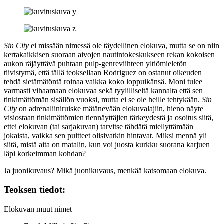
Sin City
ei missään nimessä ole täydellinen elokuva, mutta se on niin
kertakaikkisen suoraan aivojen nautintokeskukseen rekan kokoisen
aukon räjäyttävä puhtaan pulp-genreviihteen yltiömieletön
tiivistymä, että tällä teoksellaan Rodriguez on ostanut oikeuden
tehdä sietämätöntä roinaa vaikka koko loppuikänsä. Moni tulee
varmasti vihaamaan elokuvaa sekä tyylilliseltä kannalta että sen
tinkimättömän sisällön vuoksi, mutta ei se ole heille tehtykään.
Sin
City
on adrenaliiniruiske mätänevään elokuvalajiin, hieno näyte
visiostaan tinkimättömien tiennäyttäjien tärkeydestä ja osoitus siitä,
ettei elokuvan (tai sarjakuvan) tarvitse tähdätä miellyttämään
jokaista, vaikka sen puitteet olisivatkin hintavat. Miksi mennä yli
siitä, mistä aita on matalin, kun voi juosta kurkku suorana karjuen
läpi korkeimman kohdan?
Ja juonikuvaus? Mikä juonikuvaus, menkää katsomaan elokuva.
Teoksen tiedot:
Elokuvan muut nimet