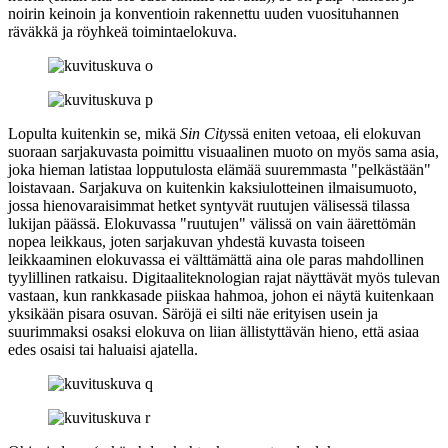
noirin keinoin ja konventioin rakennettu uuden vuosituhannen
räväkkä ja röyhkeä toimintaelokuva.
Lopulta kuitenkin se, mikä
Sin City
ssä eniten vetoaa, eli elokuvan
suoraan sarjakuvasta poimittu visuaalinen muoto on myös sama asia,
joka hieman latistaa lopputulosta elämää suuremmasta "pelkästään"
loistavaan. Sarjakuva on kuitenkin kaksiulotteinen ilmaisumuoto,
jossa hienovaraisimmat hetket syntyvät ruutujen välisessä tilassa
lukijan päässä. Elokuvassa "ruutujen" välissä on vain äärettömän
nopea leikkaus, joten sarjakuvan yhdestä kuvasta toiseen
leikkaaminen elokuvassa ei välttämättä aina ole paras mahdollinen
tyylillinen ratkaisu. Digitaaliteknologian rajat näyttävät myös tulevan
vastaan, kun rankkasade piiskaa hahmoa, johon ei näytä kuitenkaan
yksikään pisara osuvan. Säröjä ei silti näe erityisen usein ja
suurimmaksi osaksi elokuva on liian ällistyttävän hieno, että asiaa
edes osaisi tai haluaisi ajatella.