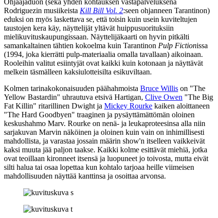
Ohjaajaduon (sekä yhden kohtauksen vastapalveluksena
Rodriguezin musiikeista
Kill Bill Vol. 2
:seen ohjanneen Tarantinon)
eduksi on myös laskettava se, että toisin kuin usein kuviteltujen
taustojen kera käy, näyttelijät yltävät huippusuorituksiin
mielikuvituskaupungissaan. Näyttelijäkaarti on hyvin pitkälti
samankaltainen tähtien kokoelma kuin Tarantinon
Pulp Fiction
issa
(1994, joka kierrätti pulp-materiaalia omalla tavallaan) aikoinaan.
Rooleihin valitut esiintyjät ovat kaikki kuin kotonaan ja näyttävät
melkein täsmälleen kaksiulotteisilta esikuviltaan.
Kolmen tarinakokonaisuuden päähahmoista
Bruce Willis
on "The
Yellow Bastardin" uhrautuva etsivä Hartigan,
Clive Owen
"The Big
Fat Killin" ritarillinen Dwight ja
Mickey Rourke
kaiken aloittaneen
"The Hard Goodbyen" traaginen ja pysäyttämättömän oloinen
keskushahmo Marv. Rourke on nenä‑ ja leukaproteesinsa alla niin
sarjakuvan Marvin näköinen ja oloinen kuin vain on inhimillisesti
mahdollista, ja varastaa jossain määrin show'n itselleen vaikkeivät
kaksi muuta jää paljon taakse. Kaikki kolme esittävät miehiä, jotka
ovat teoillaan kironneet itsensä ja luopuneet jo toivosta, mutta eivät
silti halua tai osaa lopettaa kun kohtalo tarjoaa heille viimeisen
mahdollisuuden näyttää kanttinsa ja osoittaa arvonsa.