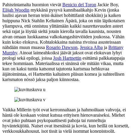
Pahisrintamalta huomion vievät
Benicio del Toron
Jackie Boy,
Elijah Woodin
mykkänä pysyvä kannibaalikahjo Kevin (jonka
luulisi ajavan herran teini-ikäiset hobittifanit shokkiin) ja kaiken
huippuna
Nick Stahlin
Keltainen Äpärä, joka on niin läpikotaisen
yliampuva, että onnistuu ylittämään kaikki naurettavuuden asteet
sekä rajat ja löytää sieltä jotain kierolla tavalla kaunista, nousten
aivan omaan luokkaansa valkokangashirviöiden joukossa. Vähän
kuin koko elokuva. Kohtalokkaina naisina rivoissa asusteissaan
nähdään muun muassa
Rosario Dawson
,
Jessica Alba
ja
Brittany
Murphy
. Ainoat laimeahkoiksi jäävät jaksot ovat elokuvan lyhyt
prologi sekä epilogi, joissa
Josh Hartnettin
esittämä palkkatappaja
tekee hommiaan. Materiaalissa ei sinänsä ole mitään vikaa, mutta
kun on kaksi tuntia katsonut tajutonta karismaa hehkuvaa
äijätoimintaa, ei Hartnettin kaltainen pliisun komea ja suhteellisen
karismaton nössö jaksa paljon kiinnostaa.
Vaikka Millerin työt ovat kerronnaltaan ja hahmoiltaan vahvoja, ei
häntä ole koskaan voinut kutsua erityisen hienovaraiseksi. Miehet
ovat joko puhtaan psykopaattisesti pahoja tai runneltuja
hyväntekijöitä. Naiset ovat itsenäisiä ja kovia, kun heillä on korsetit,
verkkosukkahousut, isot tissit ja vielä isommat konepistoolit.