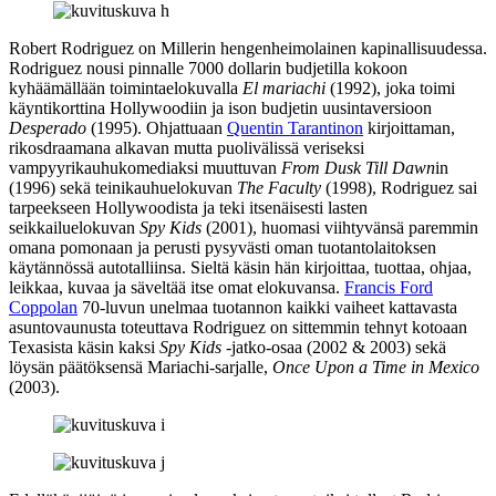
Robert Rodriguez on Millerin hengenheimolainen kapinallisuudessa.
Rodriguez nousi pinnalle 7000 dollarin budjetilla kokoon
kyhäämällään toimintaelokuvalla
El mariachi
(1992), joka toimi
käyntikorttina Hollywoodiin ja ison budjetin uusintaversioon
Desperado
(1995). Ohjattuaan
Quentin Tarantinon
kirjoittaman,
rikosdraamana alkavan mutta puolivälissä veriseksi
vampyyrikauhukomediaksi muuttuvan
From Dusk Till Dawn
in
(1996) sekä teinikauhuelokuvan
The Faculty
(1998), Rodriguez sai
tarpeekseen Hollywoodista ja teki itsenäisesti lasten
seikkailuelokuvan
Spy Kids
(2001), huomasi viihtyvänsä paremmin
omana pomonaan ja perusti pysyvästi oman tuotantolaitoksen
käytännössä autotalliinsa. Sieltä käsin hän kirjoittaa, tuottaa, ohjaa,
leikkaa, kuvaa ja säveltää itse omat elokuvansa.
Francis Ford
Coppolan
70‑luvun unelmaa tuotannon kaikki vaiheet kattavasta
asuntovaunusta toteuttava Rodriguez on sittemmin tehnyt kotoaan
Texasista käsin kaksi
Spy Kids
‑jatko-osaa (2002 & 2003) sekä
löysän päätöksensä Mariachi-sarjalle,
Once Upon a Time in Mexico
(2003).