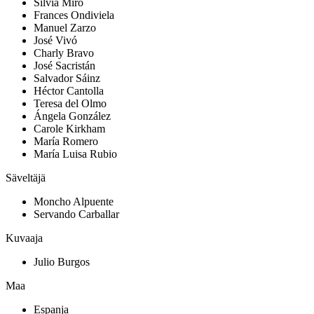
Silvia Miró
Frances Ondiviela
Manuel Zarzo
José Vivó
Charly Bravo
José Sacristán
Salvador Sáinz
Héctor Cantolla
Teresa del Olmo
Ángela González
Carole Kirkham
María Romero
María Luisa Rubio
Säveltäjä
Moncho Alpuente
Servando Carballar
Kuvaaja
Julio Burgos
Maa
Espanja