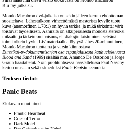
Paras saatavilla oleva versio elokuvasta on Mondo Macabron
Blu‑ray-julkaisu.
Mondo Macabron dvd‑julkaisu on sekin jälleen kerran ehdottoman
suositeltava. Lähestulkoon virheettömästä masterista levylle tuotu
kuva (anamorfinen 1.78:1) on hyvin tarkka, ja mikä tärkeintä: värit
toistuvat täydellisesti. Ääniraita on alkuperäisestä monosta stereoksi
miksattu ja tärkein ominaisuus, eli dialogin toistuminen selvänä
toimii oikein hyvin. Lisämateriaalina löytyvä lähes 20‑minuuttinen,
Mondo Macabron tuottama ja varsin kiinnostava
Eurotika!‑tv‑dokumentti­sarjan osa espanjalaisesta kauhuelokuvasta
Blood and Sand
(1999) sisältää mm.
Amando De Ossorion
ja
Jorge
Graun
haastattelut. Noin puolituntisessa haastattelussa Paul Naschy
kertoo urastaan sekä esimerkiksi
Panic Beats
in teemoista.
Teoksen tiedot:
Panic Beats
Elokuvan muut nimet
Frantic Heartbeat
Cries of Terror
Dark Motel
Das Geisterhaus im Nebel