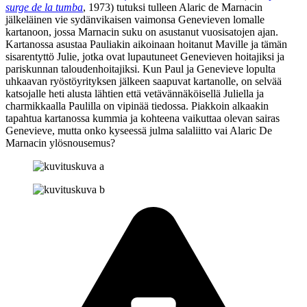
surge de la tumba
, 1973) tutuksi tulleen Alaric de Marnacin
jälkeläinen vie sydänvikaisen vaimonsa Genevieven lomalle
kartanoon, jossa Marnacin suku on asustanut vuosisatojen ajan.
Kartanossa asustaa Pauliakin aikoinaan hoitanut Maville ja tämän
sisarentyttö Julie, jotka ovat lupautuneet Genevieven hoitajiksi ja
pariskunnan taloudenhoitajiksi. Kun Paul ja Genevieve lopulta
uhkaavan ryöstöyrityksen jälkeen saapuvat kartanolle, on selvää
katsojalle heti alusta lähtien että vetävännäköisellä Juliella ja
charmikkaalla Paulilla on vipinää tiedossa. Piakkoin alkaakin
tapahtua kartanossa kummia ja kohteena vaikuttaa olevan sairas
Genevieve, mutta onko kyseessä julma salaliitto vai Alaric De
Marnacin ylösnousemus?