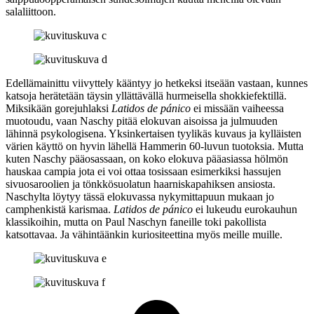
salaliittoon.
Edellämainittu viivyttely kääntyy jo hetkeksi itseään vastaan, kunnes
katsoja herätetään täysin yllättävällä hurmeisella shokkiefektillä.
Miksikään gorejuhlaksi
Latidos de pánico
ei missään vaiheessa
muotoudu, vaan Naschy pitää elokuvan aisoissa ja julmuuden
lähinnä psykologisena. Yksinkertaisen tyylikäs kuvaus ja kylläisten
värien käyttö on hyvin lähellä Hammerin 60‑luvun tuotoksia. Mutta
kuten Naschy pääosassaan, on koko elokuva pääasiassa hölmön
hauskaa campia jota ei voi ottaa tosissaan esimerkiksi hassujen
sivuosaroolien ja tönkkösuolatun haarniskapahiksen ansiosta.
Naschylta löytyy tässä elokuvassa nykymittapuun mukaan jo
camphenkistä karismaa.
Latidos de pánico
ei lukeudu eurokauhun
klassikoihin, mutta on Paul Naschyn faneille toki pakollista
katsottavaa. Ja vähintäänkin kuriositeettina myös meille muille.