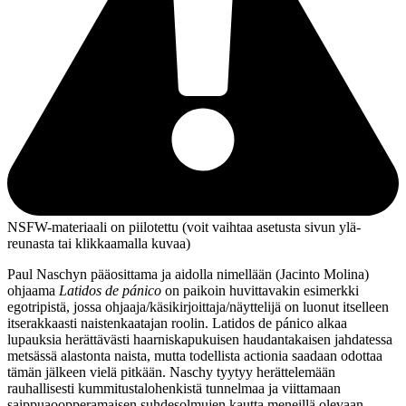
NSFW-materiaali on piilotettu (voit vaihtaa asetusta sivun ylä­
reunasta tai klikkaamalla kuvaa)
Paul Naschyn
pääosittama ja aidolla nimellään (
Jacinto Molina
)
ohjaama
Latidos de pánico
on paikoin huvittavakin esimerkki
egotripistä, jossa ohjaaja/käsikirjoittaja/näyttelijä on luonut itselleen
itserakkaasti naistenkaatajan roolin. Latidos de pánico alkaa
lupauksia herättävästi haarniskapukuisen haudantakaisen jahdatessa
metsässä alastonta naista, mutta todellista actionia saadaan odottaa
tämän jälkeen vielä pitkään. Naschy tyytyy herättelemään
rauhallisesti kummitustalohenkistä tunnelmaa ja viittamaan
saippuaoopperamaisen suhdesolmujen kautta meneillä olevaan