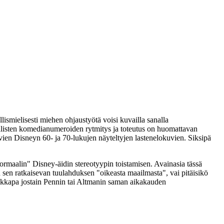
lismielisesti miehen ohjaustyötä voisi kuvailla sanalla
allisten komedianumeroiden rytmitys ja toteutus on huomattavan
vien Disneyn 60‑ ja 70‑lukujen näyteltyjen lastenelokuvien. Siksipä
 "normaalin" Disney-äidin stereotyypin toistamisen. Avainasia tässä
an sen ratkaisevan tuulahduksen "oikeasta maailmasta", vai pitäisikö
aikkapa jostain
Pennin
tai
Altmanin
saman aikakauden