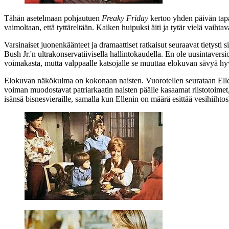
Tähän asetelmaan pohjautuen
Freaky Friday
kertoo yhden päivän tapa
vaimoltaan, että tyttäreltään. Kaiken huipuksi äiti ja tytär vielä vaiht
Varsinaiset juonenkäänteet ja dramaattiset ratkaisut seuraavat tietysti 
Bush Jr.'n
ultrakonservatiivisella hallintokaudella. En ole uusintavers
voimakasta, mutta valppaalle katsojalle se muuttaa elokuvan sävyä hy
Elokuvan näkökulma on kokonaan naisten. Vuorotellen seurataan Ellen
voiman muodostavat patriarkaatin naisten päälle kasaamat riistotoimet, j
isänsä bisnesvieraille, samalla kun Ellenin on määrä esittää vesihiiht