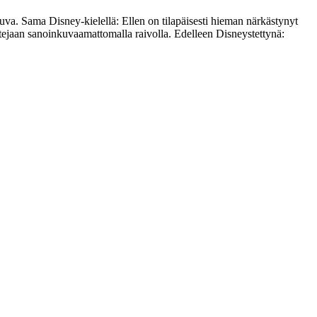
ouva. Sama Disney-kielellä: Ellen on tilapäisesti hieman närkästynyt
ngstejaan sanoinkuvaamattomalla raivolla. Edelleen Disneystettynä: