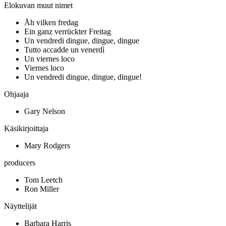
Elokuvan muut nimet
Åh vilken fredag
Ein ganz verrückter Freitag
Un vendredi dingue, dingue, dingue
Tutto accadde un venerdì
Un viernes loco
Viernes loco
Un vendredi dingue, dingue, dingue!
Ohjaaja
Gary Nelson
Käsikirjoittaja
Mary Rodgers
producers
Tom Leetch
Ron Miller
Näyttelijät
Barbara Harris