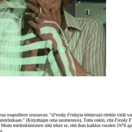
eaa osapuilleen seuraavaa:
"(
Freaky Friday
ta tehtäessä) elettiin vielä 
istelutkaan."
(Kirjoittajan oma suomennos). Totta onkin, että
Freaky F
utta mielenkiintoisen siitä tekee se, että ihan kaikkia vuoden 1976 ajanko
a.