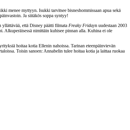
aikki menee myttyyn. Isukki tarvitsee bisneshommissaan apua sekä
 päinvastoin. Ja siitäkös soppa syntyy!
n yllättävää, että Disney päätti filmata
Freaky Friday
n uudestaan 2003
pi. Alkuperäisessä nimittäin kuhisee pinnan alla. Kuhina ei ole
ityksiä hoitaa kotia Ellenin nahoissa. Tarinan eteenpäinvievän
rtaloissa. Toisin sanoen: Annabelin tulee hoitaa kotia ja laittaa ruokaa