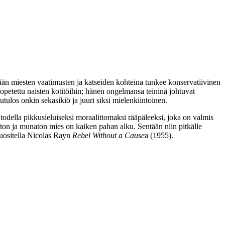
istään miesten vaatimusten ja katseiden kohteina tunkee konservatiivinen
opetettu naisten kotitöihin; hänen ongelmansa teininä johtuvat
utulos onkin sekasikiö ja juuri siksi mielenkiintoinen.
odella pikkusieluiseksi moraalittomaksi rääpäleeksi, joka on valmis
on ja munaton mies on kaiken pahan alku. Sentään niin pitkälle
uositella
Nicolas Rayn
Rebel Without a Cause
a (1955).