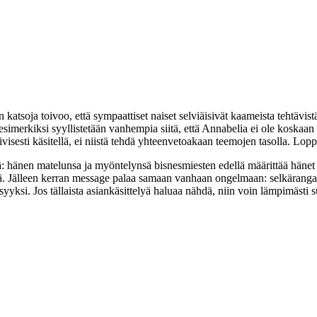
n katsoja toivoo, että sympaattiset naiset selviäisivät kaameista tehtäv
imerkiksi syyllistetään vanhempia siitä, että Annabelia ei ole koskaan 
visesti käsitellä, ei niistä tehdä yhteenvetoakaan teemojen tasolla. Lopp
 hänen matelunsa ja myöntelynsä bisnesmiesten edellä määrittää hänet t
. Jälleen kerran message palaa samaan vanhaan ongelmaan: selkärangat
yyksi. Jos tällaista asiankäsittelyä haluaa nähdä, niin voin lämpimästi s