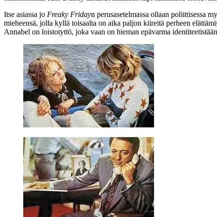
Itse asiassa jo
Freaky Friday
n perusasetelmassa ollaan poliittisessa m
mieheensä, jolla kyllä toisaalta on aika paljon kiireitä perheen elättä
Annabel on loistotyttö, joka vaan on hieman epävarma identiteetistään 