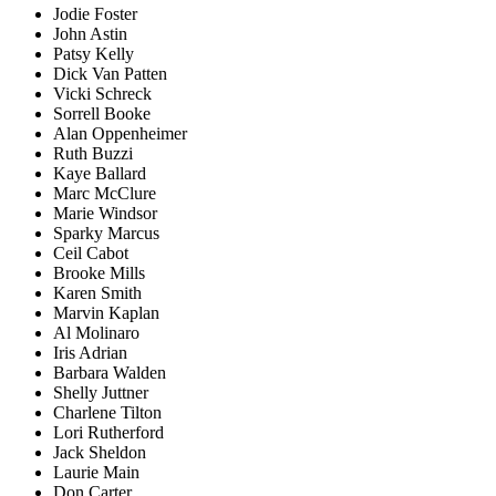
Jodie Foster
John Astin
Patsy Kelly
Dick Van Patten
Vicki Schreck
Sorrell Booke
Alan Oppenheimer
Ruth Buzzi
Kaye Ballard
Marc McClure
Marie Windsor
Sparky Marcus
Ceil Cabot
Brooke Mills
Karen Smith
Marvin Kaplan
Al Molinaro
Iris Adrian
Barbara Walden
Shelly Juttner
Charlene Tilton
Lori Rutherford
Jack Sheldon
Laurie Main
Don Carter