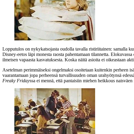
Lopputulos on nykykatsojasta oudolla tavalla ristiriitainen: samalla ku
Disney-eetos läpi monesta raosta pahentamaan tilannetta. Elokuvassa es
ilmeisen vapaasta kasvatuksesta. Koska näitä asioita ei oikeastaan aktii
Asetelman perimmäiseksi ongelmaksi osoitetaan kuitenkin perheen isä:
vaarantamaan jopa perheensä turvallisuuden oman urahyötynsä edessä
Freaky Friday
ssa ei mennä, että pantaisiin miehen heikkous naisväen s