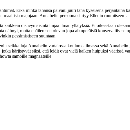
htumat. Eikä minkä tahansa päivän: juuri tänä kyseisenä perjantaina k
avat maallisia majojaan. Annabelin persoona siirtyy Ellenin ruumiiseen ja
sitä kaikkein disneymäisintä linjaa ilman yllätyksiä. Ei oikeastaan olekaa
iota nähnyt, mutta epäilen sen olevan jopa alkuperäistä konservatiivisem
vinkin pessimistiseen suuntaan.
in seikkailuja Annabelin vartalossa koulumaailmassa sekä Annabelin yr
otka kärjistyvät siksi, että leidit ovat vielä kaiken huipuksi väärissä va
oshowta samoille magnaateille.