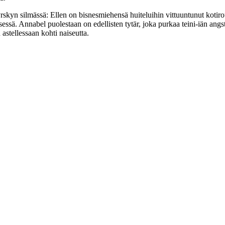
yrskyn silmässä: Ellen on bisnesmiehensä huiteluihin vittuuntunut kotir
misessä. Annabel puolestaan on edellisten tytär, joka purkaa teini‑iän a
astellessaan kohti naiseutta.