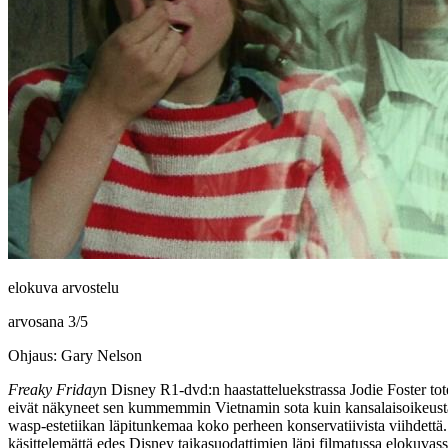
elokuva arvostelu
arvosana
3
/
5
Ohjaus: Gary Nelson
Freaky Friday
n Disney R1‑dvd:n haastatteluekstrassa
Jodie Foster
tot
eivät näkyneet sen kummemmin Vietnamin sota kuin kansalaisoikeusta
wasp-estetiikan läpitunkemaa koko perheen konservatiivista viihdettä. M
käsittelemättä edes Disney taikasuodattimien läpi filmatussa elokuvass