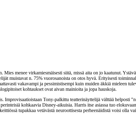
n
. Mies menee virkamiesmäisesti siitä, missä aita on jo kaatunut. Ystäväl
lijät muistavat n. 75% vuorosanoista on otos hyvä. Erityisesti toiminn
omattavasti vakavampi ja pessimistisempi kuin muiden äkkiä mieleen tule
ogipitoiset kohtaukset ovat aivan mainioita ja jopa hauskoja.
is
. Improvisaatioistaan Tony-palkittu teatterinäyttelijä välttää helposti
n perinteisiä kohkaavia Disney-aikuisia. Harris itse asiassa tuo elokuva
keittiössä tupakkaa vetävästä neuroottisesta perheenäidistä voisi olla v