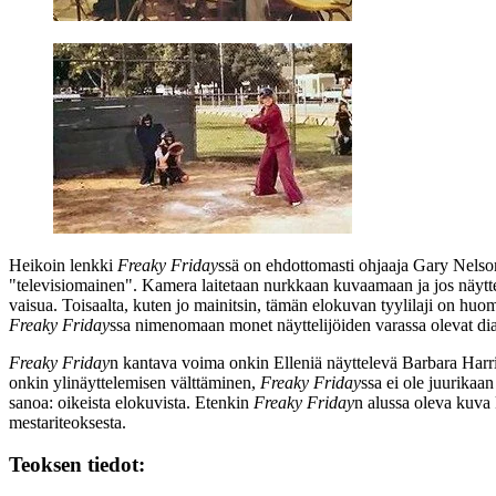
Heikoin lenkki
Freaky Friday
ssä on ehdottomasti ohjaaja
Gary Nelso
"televisiomainen". Kamera laitetaan nurkkaan kuvaamaan ja jos näytte
vaisua. Toisaalta, kuten jo mainitsin, tämän elokuvan tyylilaji on hu
Freaky Friday
ssa nimenomaan monet näyttelijöiden varassa olevat dial
Freaky Friday
n kantava voima onkin Elleniä näyttelevä
Barbara Harr
onkin ylinäyttelemisen välttäminen,
Freaky Friday
ssa ei ole juurikaa
sanoa: oikeista elokuvista. Etenkin
Freaky Friday
n alussa oleva kuva 
mestariteoksesta.
Teoksen tiedot: