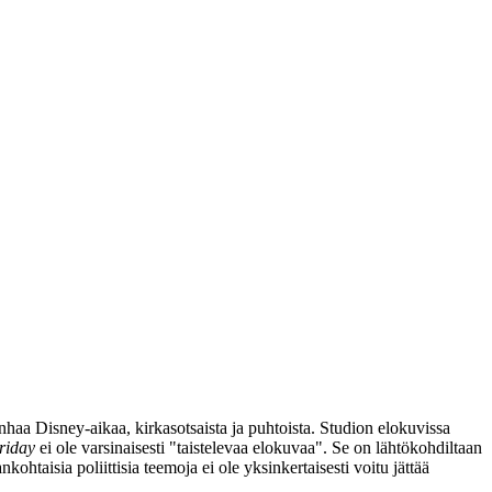
vanhaa Disney-aikaa, kirkasotsaista ja puhtoista. Studion elokuvissa
riday
ei ole varsinaisesti "taistelevaa elokuvaa". Se on lähtökohdiltaan
htaisia poliittisia teemoja ei ole yksinkertaisesti voitu jättää