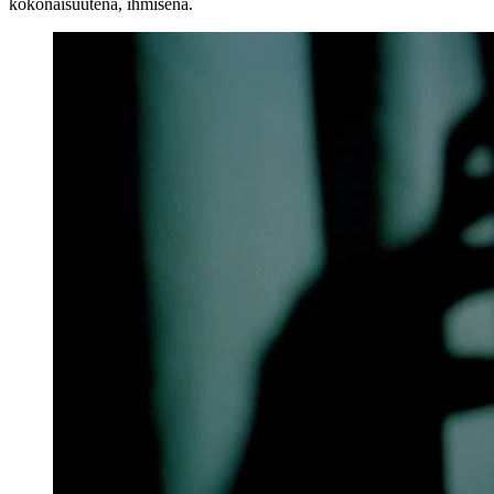
kokonaisuutena, ihmisenä.