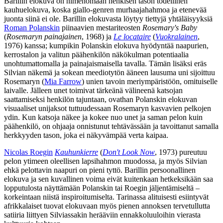
Barillin elokuva on nimenomaan henkisen tason todellinen
kauhuelokuva, koska giallo-genren murhaajahahmoa ja etenevää
juonta siinä ei ole. Barillin elokuvasta löytyy tiettyjä yhtäläisyyksiä
Roman Polanskin
piinaavien mestariteosten
Rosemary's Baby
(
Rosemaryn painajainen
, 1968) ja
Le locataire
(
Vuokralainen
,
1976) kanssa; kumpikin Polanskin elokuva hyödyntää naapurien,
kerrostalon ja valitun päähenkilön näkökulman potentiaalia
unohtumattomalla ja painajaismaisella tavalla. Tämän lisäksi eräs
Silvian näkemä ja sokean meediotytön ääneen lausuma uni sijoittuu
Rosemaryn (
Mia Farrow
) unien tavoin meriympäristöön, omituiselle
laivalle. Jälleen unet toimivat tärkeänä välineenä katsojan
saattamiseksi henkilön tajuntaan, ovathan Polanskin elokuvan
visuaaliset unijaksot tuttuudessaan Rosemaryn kasvavien pelkojen
ydin. Kun katsoja näkee ja kokee nuo unet ja saman pelon kuin
päähenkilö, on ohjaaja onnistunut tehtävässään ja tavoittanut samalla
herkkyyden tason, joka ei näkyvämpää verta kaipaa.
Nicolas Roegin
Kauhunkierre
(
Don't Look Now
, 1973) pureutuu
pelon ytimeen oleellisen lapsihahmon muodossa, ja myös Silvian
ehkä pelottavin naapuri on pieni tyttö. Barillin persoonallinen
elokuva ja sen kuvallinen voima eivät kuitenkaan hetkeksikään saa
lopputulosta näyttämään Polanskin tai Roegin jäljentämiseltä –
korkeintaan niistä inspiroitumiselta. Tarinassa alituisesti esiintyvät
afrikkalaiset tuovat elokuvaan myös pienen annoksen tervetullutta
satiiria liittyen Silviassakin herääviin ennakkoluuloihin vierasta