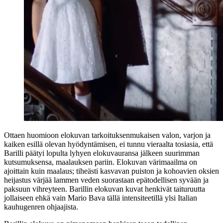
Ottaen huomioon elokuvan tarkoituksenmukaisen valon, varjon ja
kaiken esillä olevan hyödyntämisen, ei tunnu vieraalta tosiasia, että
Barilli päätyi lopulta lyhyen elokuvauransa jälkeen suurimman
kutsumuksensa, maalauksen pariin. Elokuvan värimaailma on
ajoittain kuin maalaus; tiheästi kasvavan puiston ja kohoavien oksien
heijastus värjää lammen veden suorastaan epätodellisen syvään ja
paksuun vihreyteen. Barillin elokuvan kuvat henkivät taituruutta
jollaiseen ehkä vain Mario Bava tällä intensiteetillä ylsi Italian
kauhugenren ohjaajista.