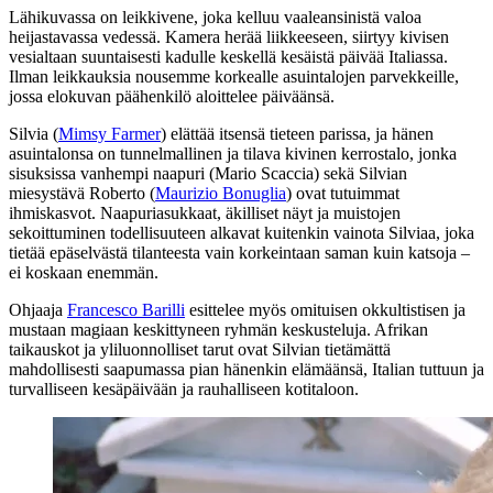
Lähikuvassa on leikkivene, joka kelluu vaaleansinistä valoa
heijastavassa vedessä. Kamera herää liikkeeseen, siirtyy kivisen
vesialtaan suuntaisesti kadulle keskellä kesäistä päivää Italiassa.
Ilman leikkauksia nousemme korkealle asuintalojen parvekkeille,
jossa elokuvan päähenkilö aloittelee päiväänsä.
Silvia (
Mimsy Farmer
) elättää itsensä tieteen parissa, ja hänen
asuintalonsa on tunnelmallinen ja tilava kivinen kerrostalo, jonka
sisuksissa vanhempi naapuri (
Mario Scaccia
) sekä Silvian
miesystävä Roberto (
Maurizio Bonuglia
) ovat tutuimmat
ihmiskasvot. Naapuriasukkaat, äkilliset näyt ja muistojen
sekoittuminen todellisuuteen alkavat kuitenkin vainota Silviaa, joka
tietää epäselvästä tilanteesta vain korkeintaan saman kuin katsoja –
ei koskaan enemmän.
Ohjaaja
Francesco Barilli
esittelee myös omituisen okkultistisen ja
mustaan magiaan keskittyneen ryhmän keskusteluja. Afrikan
taikauskot ja yliluonnolliset tarut ovat Silvian tietämättä
mahdollisesti saapumassa pian hänenkin elämäänsä, Italian tuttuun ja
turvalliseen kesäpäivään ja rauhalliseen kotitaloon.