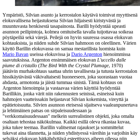
Ympäristö, Silvian asunto ja kerrostalon käytävä toimivat myyttisenä
elokuvallisena heijastuksena Silvian hiljaisesti kiristyvästä ja
muuntuvasta henkisestä tasapainosta. Barilli hyödyntää upeasti
asunnon peilipintoja, kolmea omituisella tavalla tuijottavaa soikeaa
pöytäpeiliä sekä värejä. Peilejä on hyvin suuressa osassa elokuvan
kohtauksista, ja niiden suhde Silvian hahmoon on oleellinen. Värien
käyttö Barillin elokuvassa on samaa mestarillista luomista kuin
Mario Bavan
useissa elokuvissa ja
Dario Argenton
hienoimmissa
saavutuksissa. Argenton ensimmäisen elokuvan
L'uccello dalle
piume di cristallo
(
The Bird With the Crystal Plumage
, 1970)
jäätävin murhakohtaus saattaa uhrin tavallisesta ja tutusta kerrostalon
hissikäytävästä väkivaltaisesti huoneeseen, joka suorastaan vuotaa
ahdasta, armotonta ja jäistä tummaa sinistä. Tämä kohtaus on
Argenton hienoimpia ja vastaavaa värien käyttöä hyödyntää
Barillikin, jonka värit niin rakennusten seinissä, esineissä kuin
hahmojen vaatteissakin heijastavat Silvian kokemista, vireyttä ja
epätietoisuutta. Silvien asunnon eteisessä sijaitseva vaaleanpunertava
ja lehtimäinen patsas on sirpaleisuudessaan ja
"verkkomaisuudessaan" melkein surrealistinen objekti, joka omalta
osaltaan tehostaa näkökulmaa. Kaikki esillä oleva rikastaa kuvaa,
joka tukee teemaa. Barillin valitsemat rajaukset ja sommittelut
tukevat aina tilannetta, ja niiden yhdistyessä väreihin ja varjoihin käy
selväksi elokuvan hätkähdyttävä esteettisyys aiheen ollessa niin