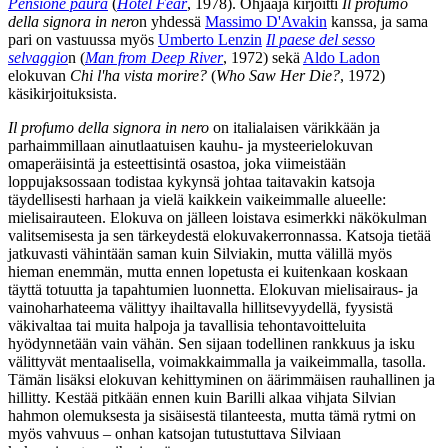
Pensione paura
(
Hotel Fear
, 1978). Ohjaaja kirjoitti
Il profumo
della signora in nero
n yhdessä
Massimo D'Avakin
kanssa, ja sama
pari on vastuussa myös
Umberto Lenzin
Il paese del sesso
selvaggio
n (
Man from Deep River
, 1972) sekä
Aldo Ladon
elokuvan
Chi l'ha vista morire?
(
Who Saw Her Die?
, 1972)
käsikirjoituksista.
Il profumo della signora in nero
on italialaisen värikkään ja
parhaimmillaan ainutlaatuisen kauhu‑ ja mysteerielokuvan
omaperäisintä ja esteettisintä osastoa, joka viimeistään
loppujaksossaan todistaa kykynsä johtaa taitavakin katsoja
täydellisesti harhaan ja vielä kaikkein vaikeimmalle alueelle:
mielisairauteen. Elokuva on jälleen loistava esimerkki näkökulman
valitsemisesta ja sen tärkeydestä elokuvakerronnassa. Katsoja tietää
jatkuvasti vähintään saman kuin Silviakin, mutta välillä myös
hieman enemmän, mutta ennen lopetusta ei kuitenkaan koskaan
täyttä totuutta ja tapahtumien luonnetta. Elokuvan mielisairaus‑ ja
vainoharhateema välittyy ihailtavalla hillitsevyydellä, fyysistä
väkivaltaa tai muita halpoja ja tavallisia tehontavoitteluita
hyödynnetään vain vähän. Sen sijaan todellinen rankkuus ja isku
välittyvät mentaalisella, voimakkaimmalla ja vaikeimmalla, tasolla.
Tämän lisäksi elokuvan kehittyminen on äärimmäisen rauhallinen ja
hillitty. Kestää pitkään ennen kuin Barilli alkaa vihjata Silvian
hahmon olemuksesta ja sisäisestä tilanteesta, mutta tämä rytmi on
myös vahvuus – onhan katsojan tutustuttava Silviaan