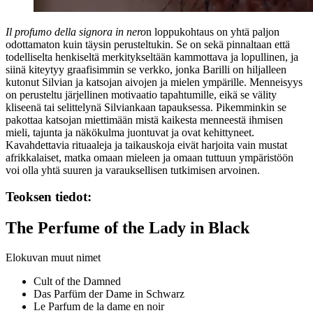
Il profumo della signora in nero
n loppukohtaus on yhtä paljon
odottamaton kuin täysin perusteltukin. Se on sekä pinnaltaan että
todelliselta henkiseltä merkitykseltään kammottava ja lopullinen, ja
siinä kiteytyy graafisimmin se verkko, jonka Barilli on hiljalleen
kutonut Silvian ja katsojan aivojen ja mielen ympärille. Menneisyys
on perusteltu järjellinen motivaatio tapahtumille, eikä se välity
kliseenä tai selittelynä Silviankaan tapauksessa. Pikemminkin se
pakottaa katsojan miettimään mistä kaikesta menneestä ihmisen
mieli, tajunta ja näkökulma juontuvat ja ovat kehittyneet.
Kavahdettavia rituaaleja ja taikauskoja eivät harjoita vain mustat
afrikkalaiset, matka omaan mieleen ja omaan tuttuun ympäristöön
voi olla yhtä suuren ja varauksellisen tutkimisen arvoinen.
Teoksen tiedot:
The Perfume of the Lady in Black
Elokuvan muut nimet
Cult of the Damned
Das Parfüm der Dame in Schwarz
Le Parfum de la dame en noir