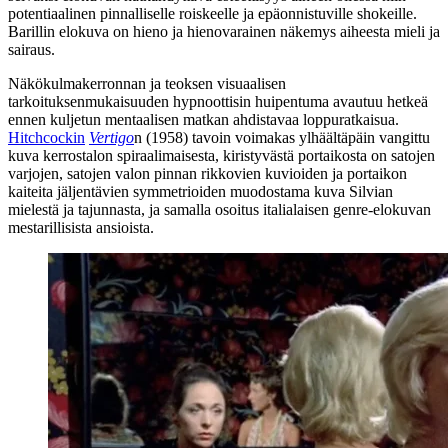
potentiaalinen pinnalliselle roiskeelle ja epäonnistuville shokeille.
Barillin elokuva on hieno ja hienovarainen näkemys aiheesta mieli ja
sairaus.
Näkökulmakerronnan ja teoksen visuaalisen
tarkoituksenmukaisuuden hypnoottisin huipentuma avautuu hetkeä
ennen kuljetun mentaalisen matkan ahdistavaa loppuratkaisua.
Hitchcockin
Vertigo
n (1958) tavoin voimakas ylhäältäpäin vangittu
kuva kerrostalon spiraalimaisesta, kiristyvästä portaikosta on satojen
varjojen, satojen valon pinnan rikkovien kuvioiden ja portaikon
kaiteita jäljentävien symmetrioiden muodostama kuva Silvian
mielestä ja tajunnasta, ja samalla osoitus italialaisen genre-elokuvan
mestarillisista ansioista.