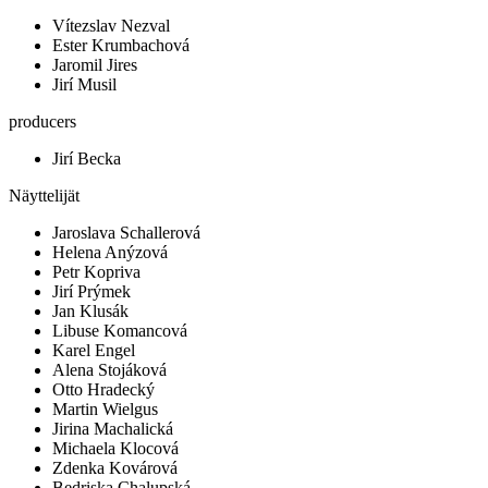
Vítezslav Nezval
Ester Krumbachová
Jaromil Jires
Jirí Musil
producers
Jirí Becka
Näyttelijät
Jaroslava Schallerová
Helena Anýzová
Petr Kopriva
Jirí Prýmek
Jan Klusák
Libuse Komancová
Karel Engel
Alena Stojáková
Otto Hradecký
Martin Wielgus
Jirina Machalická
Michaela Klocová
Zdenka Kovárová
Bedriska Chalupská