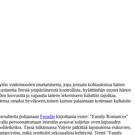
ytön viattomuuden murtamisesta, jopa joissain kohtauksissa hänen
stinetta Jiresiä ympäröineestä kontrollista, hylättiinhän monet hänen
den luovuutta ja vapautta taiteen tekemiseen haluttiin rajoittaa.
uoruutensa omaksi hyväkseen,toinen kutsuu palaamaan kotimaan kultaisiin
erhesuhteita pohjanaan
Freudin
kirjoittama essee: "Family Romances"
tavalla persoonattomaan insestiin avaavat suljetun oven lapsuuden
lileikeiksi. Tässä tulkinnassa Valerie pitkittää lapsuutensa esikuvien,
vampyyrina, mikä symboloi seksuaalista kehitystä. Termi "Family