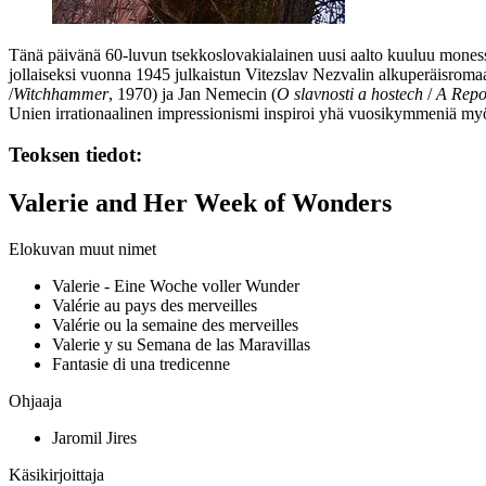
Tänä päivänä 60‑luvun tsekkoslovakialainen uusi aalto kuuluu monessa 
jollaiseksi vuonna 1945 julkaistun
Vitezslav Nezvalin
alkuperäisromaan
/
Witchhammer
, 1970) ja
Jan Nemecin
(
O slavnosti a hostech
/
A Repo
Unien irrationaalinen impressionismi inspiroi yhä vuosikymmeniä myö
Teoksen tiedot:
Valerie and Her Week of Wonders
Elokuvan muut nimet
Valerie - Eine Woche voller Wunder
Valérie au pays des merveilles
Valérie ou la semaine des merveilles
Valerie y su Semana de las Maravillas
Fantasie di una tredicenne
Ohjaaja
Jaromil Jires
Käsikirjoittaja