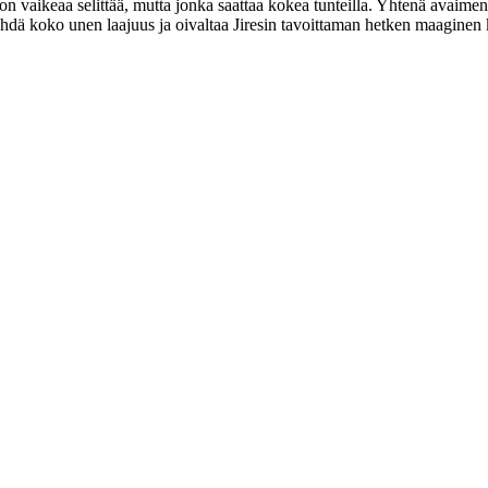
n vaikeaa selittää, mutta jonka saattaa kokea tunteilla. Yhtenä avaimen
nähdä koko unen laajuus ja oivaltaa Jiresin tavoittaman hetken maaginen