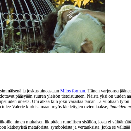
nsimmäisenä ja joskus ainoastaan
Milos forman
. Hänen varjoonsa jäänee
ottavat pääsyään suuren yleisön tietoisuuteen. Näistä yksi on uuden aa
 lapsuuden unesta. Uni alkaa kun joku varastaa tämän 13‑vuotiaan tytön 
n tulee Valerie kurkistamaan myös kiellettyjen ovien taakse,
ihmeiden 
ikoille nimen mukaisen likipitäen runollisen sisällön, josta ei välttämättä
n kätketyistä metaforista, symboleista ja vertauksista, jotka se välittä