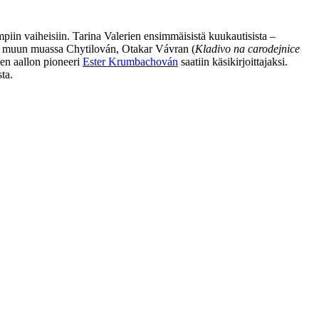
piin vaiheisiin. Tarina Valerien ensimmäisistä kuukautisista –
kun muun muassa Chytilován,
Otakar Vávran
(
Kladivo na carodejnice
den aallon pioneeri
Ester Krumbachován
saatiin käsikirjoittajaksi.
ta.