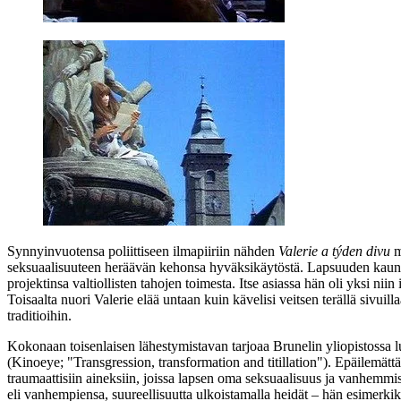
Synnyinvuotensa poliittiseen ilmapiiriin nähden
Valerie a týden divu
m
seksuaalisuuteen heräävän kehonsa hyväksikäytöstä. Lapsuuden kauneutt
projektinsa valtiollisten tahojen toimesta. Itse asiassa hän oli yksi ni
Toisaalta nuori Valerie elää untaan kuin kävelisi veitsen terällä sivui
traditioihin.
Kokonaan toisenlaisen lähestymistavan tarjoaa Brunelin yliopistossa
(Kinoeye; "Transgression, transformation and titillation"). Epäilemätt
traumaattisiin aineksiin, joissa lapsen oma seksuaalisuus ja vanhemmis
eli vanhempiensa, suureellisuutta ulkoistamalla heidät – hän esimerk