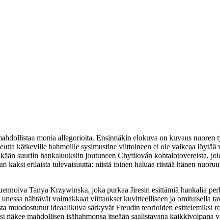
ahdollistaa monia allegorioita. Ensinnäkin elokuva on kuvaus nuoren t
a kätkeville hahmoille sysimustine viittoineen ei ole vaikeaa löytää va
in ikään suuriin hankaluuksiin joutuneen Chytilován kohtalotovereista, joi
llaan kaksi erilaista tulevaisuutta: niistä toinen haluaa riistää hänen n
 luennoiva
Tanya Krzywinska
, joka purkaa Jiresin esittämiä hankalia p
ä unessa nähtävät voimakkaat viittaukset kuvitteelliseen ja omituisella 
ta muodostunut ideaalikuva särkyvät Freudin teorioiden esittelemiksi roo
iksi näkee mahdollisen isähahmonsa itseään saalistavana kaikkivoipana 