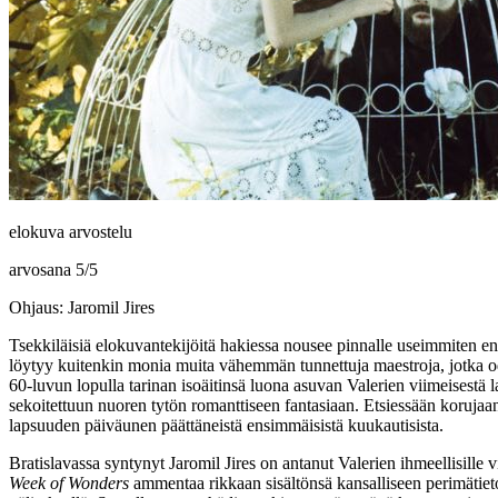
elokuva arvostelu
arvosana
5
/
5
Ohjaus: Jaromil Jires
Tsekkiläisiä elokuvantekijöitä hakiessa nousee pinnalle useimmiten e
löytyy kuitenkin monia muita vähemmän tunnettuja maestroja, jotka od
60‑luvun lopulla tarinan isoäitinsä luona asuvan Valerien viimeisestä
sekoitettuun nuoren tytön romanttiseen fantasiaan. Etsiessään korujaa
lapsuuden päiväunen päättäneistä ensimmäisistä kuukautisista.
Bratislavassa syntynyt Jaromil Jires on antanut Valerien ihmeellisille vi
Week of Wonders
ammentaa rikkaan sisältönsä kansalliseen perimätietoo