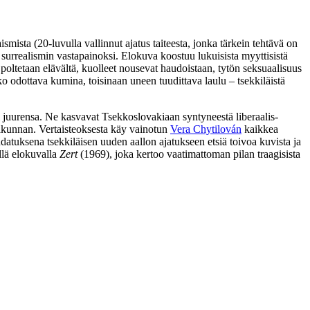
smista (20‑luvulla vallinnut ajatus taiteesta, jonka tärkein tehtävä on
surrealismin vastapainoksi. Elokuva koostuu lukuisista myyttisistä
poltetaan elävältä, kuolleet nousevat haudoistaan, tytön seksuaalisuus
ko odottava kumina, toisinaan uneen tuudittava laulu – tsekkiläistä
lti juurensa. Ne kasvavat Tsekkoslovakiaan syntyneestä liberaalis-
sakunnan. Vertaisteoksesta käy vainotun
Vera Chytilován
kaikkea
atuksena tsekkiläisen uuden aallon ajatukseen etsiä toivoa kuvista ja
yllä elokuvalla
Zert
(1969), joka kertoo vaatimattoman pilan traagisista