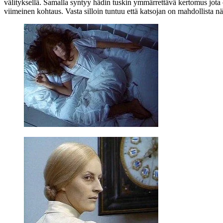
välityksellä. Samalla syntyy hädin tuskin ymmärrettävä kertomus jota o
viimeinen kohtaus. Vasta silloin tuntuu että katsojan on mahdollista 