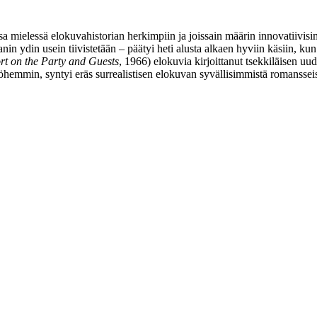
mielessä elokuvahistorian herkimpiin ja joissain määrin innovatiivisim
in ydin usein tiivistetään – päätyi heti alusta alkaen hyviin käsiin, 
rt on the Party and Guests
, 1966) elokuvia kirjoittanut tsekkiläisen uu
hemmin, syntyi eräs surrealistisen elokuvan syvällisimmistä romansseis