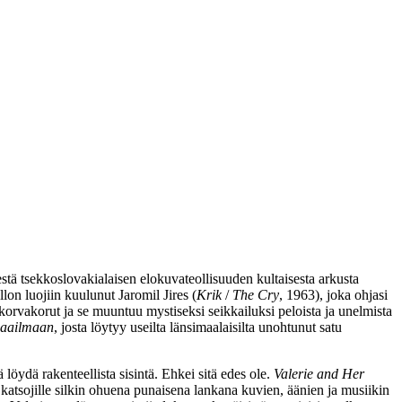
stä tsekkoslovakialaisen elokuvateollisuuden kultaisesta arkusta
llon luojiin kuulunut
Jaromil Jires
(
Krik
/
The Cry
, 1963), joka ohjasi
korvakorut ja se muuntuu mystiseksi seikkailuksi peloista ja unelmista
maailmaan
, josta löytyy useilta länsimaalaisilta unohtunut satu
 löydä rakenteellista sisintä. Ehkei sitä edes ole.
Valerie and Her
ä katsojille silkin ohuena punaisena lankana kuvien, äänien ja musiikin