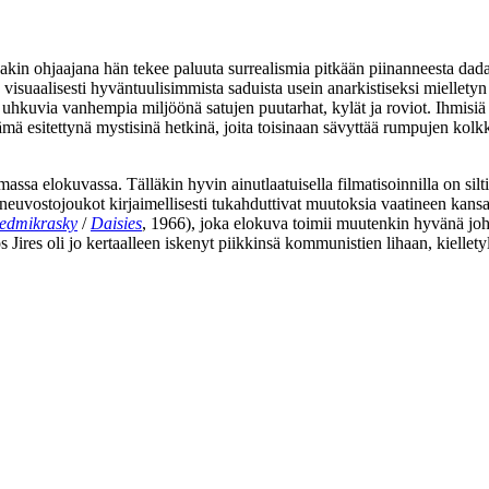
kkakin ohjaajana hän tekee paluuta surrealismia pitkään piinanneesta dadai
suaalisesti hyväntuulisimmista saduista usein anarkistiseksi mielletyn 
 uhkuvia vanhempia miljöönä satujen puutarhat, kylät ja roviot. Ihmisiä 
tämä esitettynä mystisinä hetkinä, joita toisinaan sävyttää rumpujen kolk
amassa elokuvassa. Tälläkin hyvin ainutlaatuisella filmatisoinnilla on si
n neuvostojoukot kirjaimellisesti tukahduttivat muutoksia vaatineen kan
edmikrasky
/
Daisies
, 1966), joka elokuva toimii muutenkin hyvänä johd
ös Jires oli jo kertaalleen iskenyt piikkinsä kommunistien lihaan, kiellet