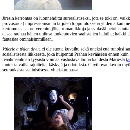
Jiresin kerrontaa on luonnehdittu surrealistiseksi, jota se toki on, vai
provosoida) impressionismiin tarjoten lopputuloksena yhden aikamme vi
kertomuksista: on verenimijöitä, romantikkoja ja synkeää petollisuutta
ei saa rauhaa hänen uniinsa tunkeutuvien saalistajien haluilta; kaikki 
fantasiaa ominaisimmillaan.
Valerie a týden divu
a ei ole suotta kuvailtu sekä uneksi että runoksi s
sosialistisesta liikkeestä, joka huipentui Prahan kevääseen ennen kui
reaalimaailman fyysistä voimaa vastustava tarina kahdesta Mariesta (
S
tunteista vailla rajoitteita, käskyjä ja odotuksia. Chytilován tavoin my
seurauksista stalinistisessa yhteiskunnassa.