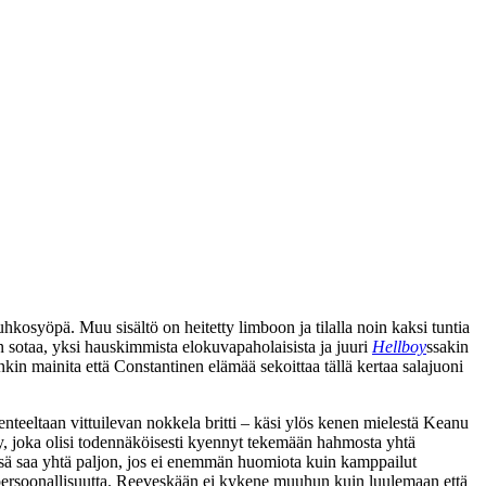
uhkosyöpä. Muu sisältö on heitetty limboon ja tilalla noin kaksi tuntia
n sotaa, yksi hauskimmista elokuvapaholaisista ja juuri
Hellboy
ssakin
in mainita että Constantinen elämää sekoittaa tällä kertaa salajuoni
enteeltaan vittuilevan nokkela britti – käsi ylös kenen mielestä Keanu
y
, joka olisi todennäköisesti kyennyt tekemään hahmosta yhtä
nsä saa yhtä paljon, jos ei enemmän huomiota kuin kamppailut
 persoonallisuutta. Reeveskään ei kykene muuhun kuin luulemaan että