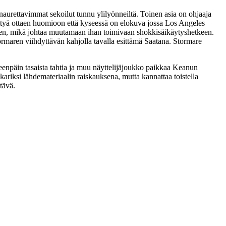
 naurettavimmat sekoilut tunnu ylilyönneiltä. Toinen asia on ohjaaja
illittyä ottaen huomioon että kyseessä on elokuva jossa Los Angeles
een, mikä johtaa muutamaan ihan toimivaan shokkisäikäytyshetkeen.
ormaren
viihdyttävän kahjolla tavalla esittämä Saatana. Stormare
teenpäin tasaista tahtia ja muu näyttelijäjoukko paikkaa Keanun
ariksi lähdemateriaalin raiskauksena, mutta kannattaa toistella
tävä.