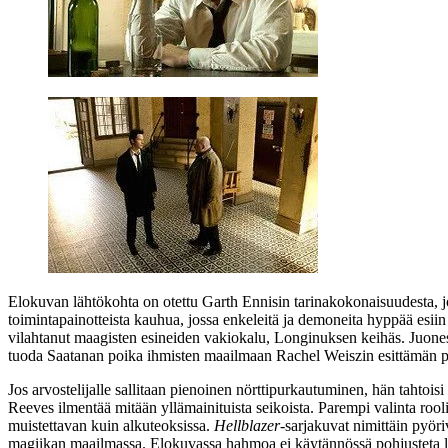
Elokuvan lähtökohta on otettu
Garth Ennisin
tarinakokonaisuudesta, j
toimintapainotteista kauhua, jossa enkeleitä ja demoneita hyppää esii
vilahtanut maagisten esineiden vakiokalu, Longinuksen keihäs. Juonest
tuoda Saatanan poika ihmisten maailmaan
Rachel Weiszin
esittämän po
Jos arvostelijalle sallitaan pienoinen nörttipurkautuminen, hän tahtoi
Reeves ilmentää mitään yllämainituista seikoista. Parempi valinta rool
muistettavan kuin alkuteoksissa.
Hellblazer
-sarjakuvat nimittäin pyö
magiikan maailmassa. Elokuvassa hahmoa ei käytännössä pohjusteta la