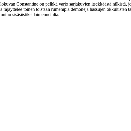
kuvan Constantine on pelkkä varjo sarjakuvien itsekkäästä nilkistä, jok
a räjäyttelee toinen toistaan rumempia demoneja hassujen okkultisten t
untuu sisäsiistiksi laimennetulta.