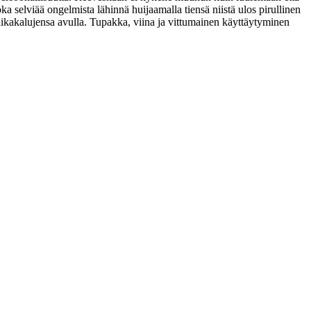
a selviää ongelmista lähinnä huijaamalla tiensä niistä ulos pirullinen
aikakalujensa avulla. Tupakka, viina ja vittumainen käyttäytyminen