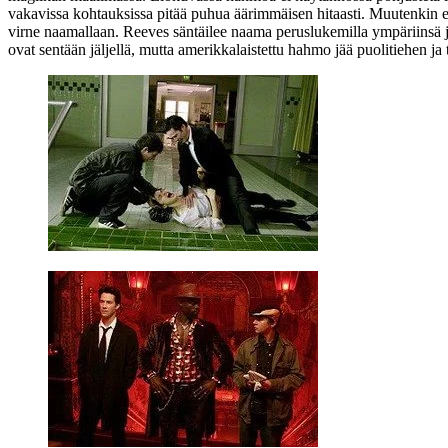
vakavissa kohtauksissa pitää puhua äärimmäisen hitaasti. Muutenkin elo
virne naamallaan. Reeves säntäilee naama peruslukemilla ympäriinsä j
ovat sentään jäljellä, mutta amerikkalaistettu hahmo jää puolitiehen ja t