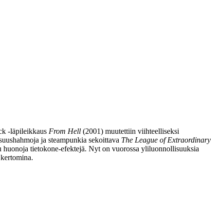
ck ‑läpileikkaus
From Hell
(2001) muutettiin viihteelliseksi
llisuushahmoja ja steampunkia sekoittava
The League of Extraordinary
u huonoja tietokone-efektejä. Nyt on vuorossa yliluonnollisuuksia
n kertomina.