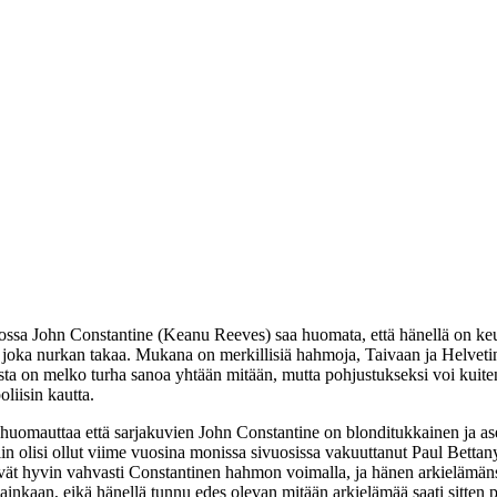
ossa John Constantine (
Keanu Reeves
) saa huomata, että hänellä on ke
n joka nurkan takaa. Mukana on merkillisiä hahmoja, Taivaan ja Helveti
a on melko turha sanoa yhtään mitään, mutta pohjustukseksi voi kuitenk
liisin kautta.
si huomauttaa että sarjakuvien John Constantine on blonditukkainen ja as
iin olisi ollut viime vuosina monissa sivuosissa vakuuttanut
Paul Bettan
rivät hyvin vahvasti Constantinen hahmon voimalla, ja hänen arkielämä
inkaan, eikä hänellä tunnu edes olevan mitään arkielämää saati sitten