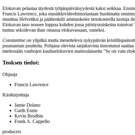
Elokuvan pelastaa täydestä tyhjänpäiväisyydestä kaksi seikkaa. Ensinnä
Francis Lawrence
, joka musiikkivideohistoriastaan huolimatta onnistuu
muuttuu Helvetiksi ja päähenkilö ammuskelee tietokoneella luotuja d
Elokuvan taso nousee loppua kohden jossa piristysruiskeina toimivat
tuntuu sekoilevan ihan omassa elokuvassaan, onneksi.
Constantine
on ylipitkä mutta menettelevä nykypäivän kristillispainott
puunaaman puutteita. Pohjana olevista sarjakuvista innostunut saattaa 
mielessään vanhojen kauhuelokuvien mainoslausetta
"Se on vain elok
Teoksen tiedot:
Ohjaaja
Francis Lawrence
Käsikirjoittaja
Jamie Delano
Garth Ennis
Kevin Brodbin
Frank A. Cappello
producers