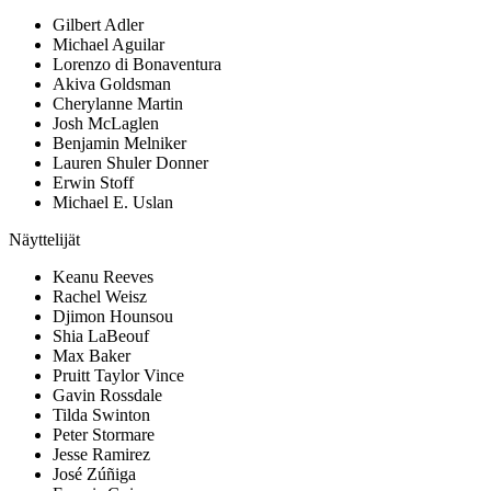
Gilbert Adler
Michael Aguilar
Lorenzo di Bonaventura
Akiva Goldsman
Cherylanne Martin
Josh McLaglen
Benjamin Melniker
Lauren Shuler Donner
Erwin Stoff
Michael E. Uslan
Näyttelijät
Keanu Reeves
Rachel Weisz
Djimon Hounsou
Shia LaBeouf
Max Baker
Pruitt Taylor Vince
Gavin Rossdale
Tilda Swinton
Peter Stormare
Jesse Ramirez
José Zúñiga