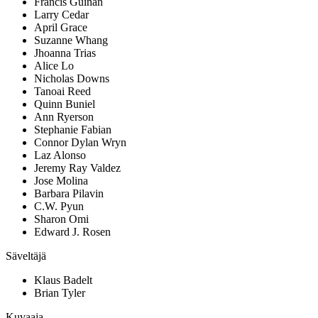
Francis Guinan
Larry Cedar
April Grace
Suzanne Whang
Jhoanna Trias
Alice Lo
Nicholas Downs
Tanoai Reed
Quinn Buniel
Ann Ryerson
Stephanie Fabian
Connor Dylan Wryn
Laz Alonso
Jeremy Ray Valdez
Jose Molina
Barbara Pilavin
C.W. Pyun
Sharon Omi
Edward J. Rosen
Säveltäjä
Klaus Badelt
Brian Tyler
Kuvaaja