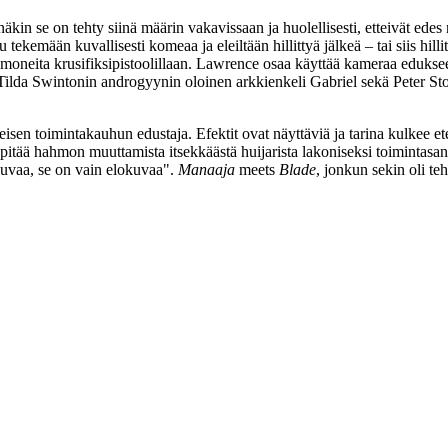
kin se on tehty siinä määrin vakavissaan ja huolellisesti, etteivät edes
 tekemään kuvallisesti komeaa ja eleiltään hillittyä jälkeä – tai siis h
emoneita krusifiksipistoolillaan. Lawrence osaa käyttää kameraa eduks
Tilda Swintonin
androgyynin oloinen arkkienkeli Gabriel sekä
Peter St
eisen toimintakauhun edustaja. Efektit ovat näyttäviä ja tarina kulkee e
pitää hahmon muuttamista itsekkäästä huijarista lakoniseksi toimintasank
uvaa, se on vain elokuvaa"
.
Manaaja
meets
Blade
, jonkun sekin oli teh