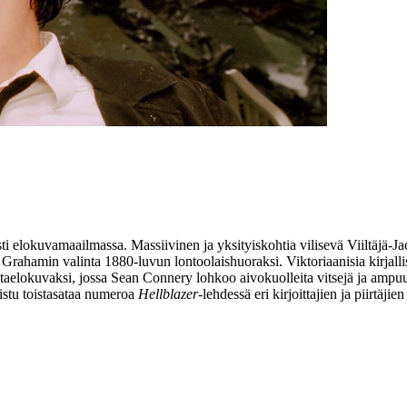
elokuvamaailmassa. Massiivinen ja yksityiskohtia vilisevä Viiltäjä-Ja
 Grahamin
valinta 1880‑luvun lontoolaishuoraksi. Viktoriaanisia kirja
aelokuvaksi, jossa
Sean Connery
lohkoo aivokuolleita vitsejä ja ampu
aistu toistasataa numeroa
Hellblazer
-lehdessä eri kirjoittajien ja piirtäjie