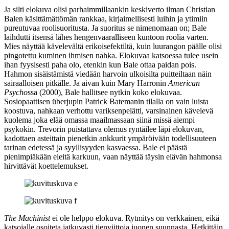
Ja silti elokuva olisi parhaimmillaankin keskiverto ilman Christian
Balen käsittämättömän rankkaa, kirjaimellisesti luihin ja ytimiin
pureutuvaa roolisuoritusta. Ja suoritus se nimenomaan on; Bale
laihdutti itsensä lähes hengenvaaralliseen kuntoon roolia varten.
Mies näyttää kävelevältä erikoisefektiltä, kuin luurangon päälle olisi
pingotettu kuminen ihmisen nahka. Elokuvaa katsoessa tulee usein
ihan fyysisesti paha olo, etenkin kun Bale ottaa paidan pois.
Hahmon sisäistämistä viedään harvoin ulkoisilta puitteiltaan näin
sairaalloisen pitkälle. Ja aivan kuin
Mary Harronin
American
Psycho
ssa (2000), Bale hallitsee nytkin koko elokuvaa.
Sosiopaattisen überjupin Patrick Batemanin tilalla on vain luista
koostuva, nahkaan verhottu variksenpelätti, varsinainen kävelevä
kuolema joka elää omassa maailmassaan siinä missä aiempi
psykokin. Trevorin puistattava olemus ryntäilee läpi elokuvan,
kadottaen asteittain pienetkin ankkurit ympäröivään todellisuuteen
tarinan edetessä ja syyllisyyden kasvaessa. Bale ei päästä
pienimpiäkään eleitä karkuun, vaan näyttää täysin elävän hahmonsa
hirvittävät koettelemukset.
The Machinist
ei ole helppo elokuva. Rytmitys on verkkainen, eikä
katsojalle osoiteta jatkuvasti tienviittoja juonen suunnasta. Hetkittäin