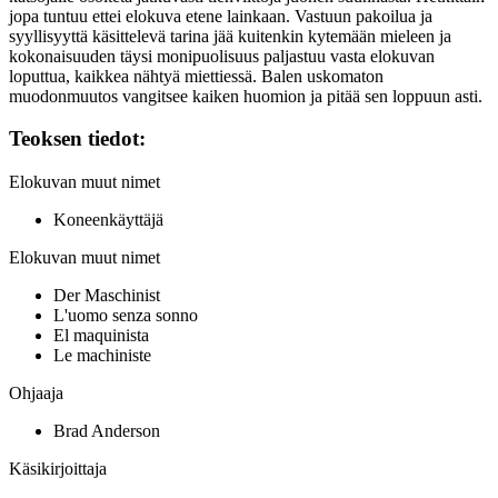
jopa tuntuu ettei elokuva etene lainkaan. Vastuun pakoilua ja
syyllisyyttä käsittelevä tarina jää kuitenkin kytemään mieleen ja
kokonaisuuden täysi monipuolisuus paljastuu vasta elokuvan
loputtua, kaikkea nähtyä miettiessä. Balen uskomaton
muodonmuutos vangitsee kaiken huomion ja pitää sen loppuun asti.
Teoksen tiedot:
Elokuvan muut nimet
Koneenkäyttäjä
Elokuvan muut nimet
Der Maschinist
L'uomo senza sonno
El maquinista
Le machiniste
Ohjaaja
Brad Anderson
Käsikirjoittaja