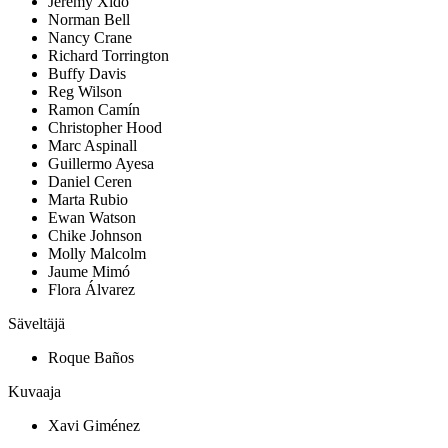
Jeremy Xido
Norman Bell
Nancy Crane
Richard Torrington
Buffy Davis
Reg Wilson
Ramon Camín
Christopher Hood
Marc Aspinall
Guillermo Ayesa
Daniel Ceren
Marta Rubio
Ewan Watson
Chike Johnson
Molly Malcolm
Jaume Mimó
Flora Álvarez
Säveltäjä
Roque Baños
Kuvaaja
Xavi Giménez