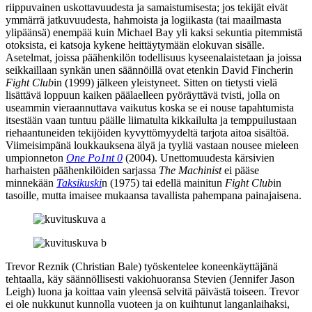
riippuvainen uskottavuudesta ja samaistumisesta; jos tekijät eivät
ymmärrä jatkuvuudesta, hahmoista ja logiikasta (tai maailmasta
ylipäänsä) enempää kuin
Michael Bay
yli kaksi sekuntia pitemmistä
otoksista, ei katsoja kykene heittäytymään elokuvan sisälle.
Asetelmat, joissa päähenkilön todellisuus kyseenalaistetaan ja joissa
seikkaillaan synkän unen säännöillä ovat etenkin
David Fincherin
Fight Club
in (1999) jälkeen yleistyneet. Sitten on tietysti vielä
lisättävä loppuun kaiken päälaelleen pyöräyttävä tvisti, jolla on
useammin vieraannuttava vaikutus koska se ei nouse tapahtumista
itsestään vaan tuntuu päälle liimatulta kikkailulta ja temppuilustaan
riehaantuneiden tekijöiden kyvyttömyydeltä tarjota aitoa sisältöä.
Viimeisimpänä loukkauksena älyä ja tyyliä vastaan nousee mieleen
umpionneton
One Po1nt 0
(2004). Unettomuudesta kärsivien
harhaisten päähenkilöiden sarjassa
The Machinist
ei pääse
minnekään
Taksikuski
n (1975) tai edellä mainitun
Fight Club
in
tasoille, mutta imaisee mukaansa tavallista pahempana painajaisena.
Trevor Reznik (
Christian Bale
) työskentelee koneenkäyttäjänä
tehtaalla, käy säännöllisesti vakiohuoransa Stevien (
Jennifer Jason
Leigh
) luona ja koittaa vain yleensä selvitä päivästä toiseen. Trevor
ei ole nukkunut kunnolla vuoteen ja on kuihtunut langanlaihaksi,