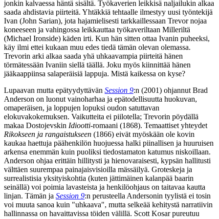
jonkin kalvaessa häntä sisältä. Työkaverien leikkisä naljailukin alkaa
saada ahdistavia piirteitä. Yhtäkkiä tehtaalle ilmestyy uusi työntekijä
Ivan (
John Sarian
), jota hajamielisesti tarkkaillessaan Trevor nojaa
koneeseen ja vahingossa leikkauttaa työkaveriltaan Milleriltä
(
Michael Ironside
) käden irti. Kun hän sitten ottaa Ivanin puheeksi,
käy ilmi ettei kukaan muu edes tiedä tämän olevan olemassa.
Trevorin arki alkaa saada yhä uhkaavampia piirteitä hänen
törmätessään Ivaniin siellä täällä. Joku myös kiinnittää hänen
jääkaappiinsa salaperäisiä lappuja. Mistä kaikessa on kyse?
Lupaavan mutta epätyydyttävän
Session 9
:n (2001) ohjannut
Brad
Anderson
on luonut vainoharhaa ja epätodellisuutta huokuvan,
omaperäisen, ja loppujen lopuksi oudon satuttavan
elokuvakokemuksen. Vaikutteita ei piilotella; Trevorin pöydällä
makaa
Dostojevskin
Idiootti
-romaani (1868). Temaattiset yhteydet
Rikokseen ja rangaistukseen
(1866) eivät myöskään ole kovin
kaukaa haettuja päähenkilön huojuessa halki piinallisen ja huuruisen
arkensa enemmän kuin puoliksi tiedostamaton katumus niskoillaan.
Anderson ohjaa erittäin hillitysti ja hienovaraisesti, kypsän hallitusti
välttäen suurempaa painajaisvisioilla mässäilyä. Groteskeja ja
surrealistisia yksityiskohtia (kuten jättimäinen kalanpää baarin
seinällä) voi poimia lavasteista ja henkilöohjaus on taitavaa kautta
linjan. Tämän ja
Session 9
:n perusteella Andersonin tyylistä ei tosin
voi muuta sanoa kuin "uhkaava", mutta selkeää kehitystä narratiivin
hallinnassa on havaittavissa töiden välillä.
Scott Kosar
pureutuu