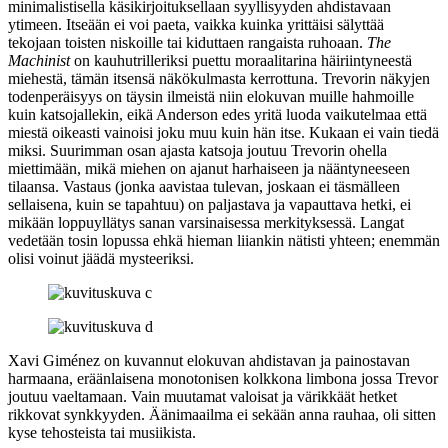
minimalistisella käsikirjoituksellaan syyllisyyden ahdistavaan
ytimeen. Itseään ei voi paeta, vaikka kuinka yrittäisi sälyttää
tekojaan toisten niskoille tai kiduttaen rangaista ruhoaan.
The
Machinist
on kauhutrilleriksi puettu moraalitarina häiriintyneestä
miehestä, tämän itsensä näkökulmasta kerrottuna. Trevorin näkyjen
todenperäisyys on täysin ilmeistä niin elokuvan muille hahmoille
kuin katsojallekin, eikä Anderson edes yritä luoda vaikutelmaa että
miestä oikeasti vainoisi joku muu kuin hän itse. Kukaan ei vain tiedä
miksi. Suurimman osan ajasta katsoja joutuu Trevorin ohella
miettimään, mikä miehen on ajanut harhaiseen ja nääntyneeseen
tilaansa. Vastaus (jonka aavistaa tulevan, joskaan ei täsmälleen
sellaisena, kuin se tapahtuu) on paljastava ja vapauttava hetki, ei
mikään loppuyllätys sanan varsinaisessa merkityksessä. Langat
vedetään tosin lopussa ehkä hieman liiankin nätisti yhteen; enemmän
olisi voinut jäädä mysteeriksi.
Xavi Giménez
on kuvannut elokuvan ahdistavan ja painostavan
harmaana, eräänlaisena monotonisen kolkkona limbona jossa Trevor
joutuu vaeltamaan. Vain muutamat valoisat ja värikkäät hetket
rikkovat synkkyyden. Äänimaailma ei sekään anna rauhaa, oli sitten
kyse tehosteista tai musiikista.