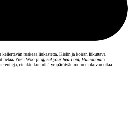
llertävän ruskeaa liukastetta. Kielin ja koiran liikuttava
t tietää.
Yuen Woo‑ping
,
eat your heart out
,
Humanoidi
n
oherentteja, etenkin kun niitä ympäröivän muun elokuvan ottaa