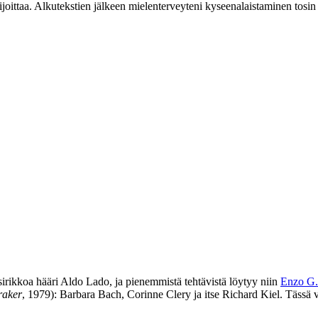
joittaa. Alkutekstien jälkeen mielenterveyteni kyseenalaistaminen tosin 
sirikkoa hääri
Aldo Lado
, ja pienemmistä tehtävistä löytyy niin
Enzo G. 
aker
, 1979):
Barbara Bach
,
Corinne Clery
ja itse
Richard Kiel
. Tässä 