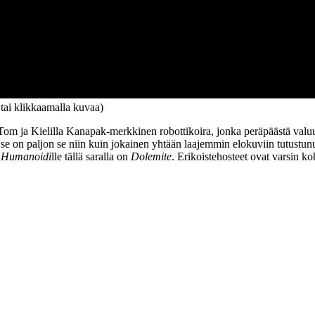
 tai klikkaamalla kuvaa)
om ja Kielilla Kanapak-merkkinen robottikoira, jonka peräpäästä valuu ke
 se on paljon se niin kuin jokainen yhtään laajemmin elokuviin tutustunu
a
Humanoidi
lle tällä saralla on
Dolemite
. Erikoistehosteet ovat varsin k