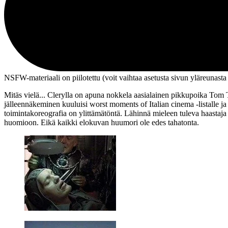
NSFW-materiaali on piilotettu (voit vaihtaa asetusta sivun ylä­reunasta
Mitäs vielä... Clerylla on apuna nokkela aasialainen pikkupoika Tom T
jälleennäkeminen kuuluisi worst moments of Italian cinema ‑listalle ja
toimintakoreografia on ylittämätöntä. Lähinnä mieleen tuleva haastaj
huomioon. Eikä kaikki elokuvan huumori ole edes tahatonta.