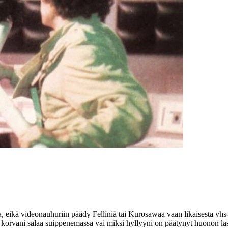
na, eikä videonauhuriin päädy
Felliniä
tai
Kurosawaa
vaan likaisesta vhs
korvani salaa suippenemassa vai miksi hyllyyni on päätynyt huonon laste