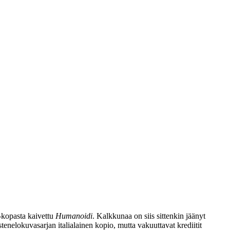
‑kopasta kaivettu
Humanoidi
. Kalkkunaa on siis sittenkin jäänyt
nelokuvasarjan italialainen kopio, mutta vakuuttavat krediitit