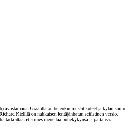
) avustamana. Graalilla on tietenkin mustat kuteet ja kylän suurin
ichard Kielillä on nahkaisen lentäjänhatun scifistinen versio.
kä tarkoittaa, että mies menettää puhekykynsä ja partansa.