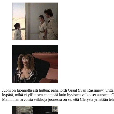
Juoni on luonnollisesti huttua: paha lordi Graal (
Ivan Rassimov
) yrit
kypärä, mikä ei yllätä sen enempää kuin hyvisten valkoiset asusteet. O
Maininnan arvoisia seikkoja juonessa on se, että Clerysta yritetään t