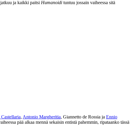
jatkuu ja kaikki paitsi
Humanoidi
tuntuu jossain vaiheessa sitä
Castellaria
,
Antonio Margheritia
,
Giannetto de Rossia
ja
Ennio
vaiheessa pää alkaa mennä sekaisin entistä pahemmin, ripataanko tässä