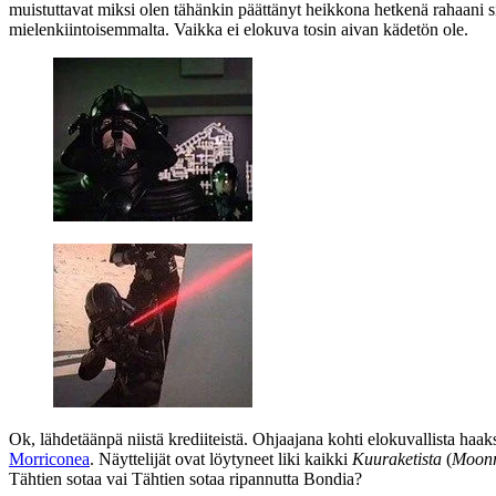
muistuttavat miksi olen tähänkin päättänyt heikkona hetkenä rahaani si
mielenkiintoisemmalta. Vaikka ei elokuva tosin aivan kädetön ole.
Ok, lähdetäänpä niistä krediiteistä. Ohjaajana kohti elokuvallista haak
Morriconea
. Näyttelijät ovat löytyneet liki kaikki
Kuuraketista
(
Moonr
Tähtien sotaa vai Tähtien sotaa ripannutta Bondia?