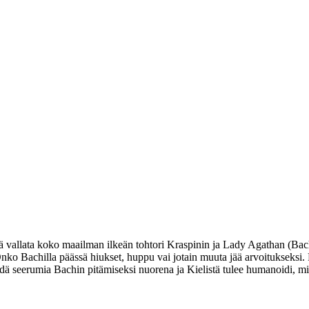
tää vallata koko maailman ilkeän tohtori Kraspinin ja Lady Agathan (Bach
nko Bachilla päässä hiukset, huppu vai jotain muuta jää arvoitukseksi. R
ehdä seerumia Bachin pitämiseksi nuorena ja Kielistä tulee humanoidi, mi