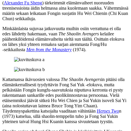
(
Alexander Fu Sheng
) tärkeimmät elämänvaiheet nuoruuden
treenisessioista äidin helmassa aina kuolemaan saakka. Vähemmässä
määrin sekaan leikataan Fongin suojatin Hu Wei Chienin (
Chi Kuan
Chun
) seikkailuja.
Minkäänlaista sujuvaa jatkuvuutta muihin osiin verrattuna ei olla
edes lähdetty hakemaan, vaan
The Shaolin Avengers
kelailee
päähenkilöidensä elämänvaiheita sieltä sun täältä. Osittain elokuva
on lähes yksi yhteen remakea sarjan aiemmasta Fong/Hu
‑seikkailusta
Men from the Monastery
(1974).
Kattamansa ikävuosien valossa
The Shaolin Avengers
in pitäisi olla
elämänkerrallisesti tyydyttävin Fong Sai Yuk ‑elokuva, mutta
pelkästään Fongin kungfu-saavutuksia niputtava kerronta ei pysty
rakentamaan sankarille edes puolikiinnostavaa persoonaa. Vielä
etäisemmiksi jäävät sitkeä Hu Wei Chien ja Sai Yukin isoveli Sai Yi
(aina nolostuttavan laimea
Bruce Tong Yim Chaan
).
Täydennyspakettina katsojalta vaaditaan vähintään
Heroes Two
n
(1973) katselua, sillä shaolin-temppelin tuho ja Fong Sai Yukin
yhteinen taival Hung Hsi Kuanin kanssa sivuutetaan tyystin.