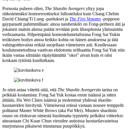
Pornosta puheen ollen,
The Shaolin Avengers
yltyy jopa
räikeämmäksi homoeroottiseksi fallosteluksi kuin Chang Chehin
David Chiang
/
Ti Lung
‑paritukset ja
The Five Venoms
‑poppoon
gayparaatit pahimmillaan: ainoa naishenkilö on Fong-perheen äiti ja
jokaisen matsin alussa paidat revitään pois lihaspitoisia yläruumiita
verhoamasta. Hilpeimpänä homostelumetaforana Fong Sai Yukin
teräksisen bodyn ainoa heikko kohta on hänen anuksensa ja tätä
vahingoittuvaista reikää suojellaan viimeiseen asti. Kuullessaan
koulutusmetodinsa vaativan ehdotonta selibaattia Fong Sai Yuk niin
ikään vastaa silmiään räpäyttämättä "okei" aivan kuin ei olisi
koskaan tytöistä kuullutkaan.
Jo nimi antaa viitettä siitä, että
The Shaolin Avengers
in tarina on
pelkkää kostamista: Fong Sai Yuk kostaa ensin isäänsä ja sitten
äitiään, Hu Wei Chien isäänsä ja molemmat yhdessä shaolin-
luostareiden hävitystä. Viimeisessä erässä vastaan nousee temppelit
polttanut Master White Brows (aka Pai Mei). Muuten shaolinin
osuus on elokuvan nimestä huolimatta typistetty pelkäksi viitteeksi:
ainoastaan Chi Kuan Chun vierailee autioissa luostarilavasteissa
murjomassa pikaisesti muutamaa puupölkkyä.