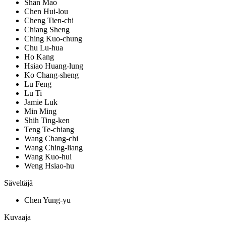
Shan Mao
Chen Hui-lou
Cheng Tien-chi
Chiang Sheng
Ching Kuo-chung
Chu Lu-hua
Ho Kang
Hsiao Huang-lung
Ko Chang-sheng
Lu Feng
Lu Ti
Jamie Luk
Min Ming
Shih Ting-ken
Teng Te-chiang
Wang Chang-chi
Wang Ching-liang
Wang Kuo-hui
Weng Hsiao-hu
Säveltäjä
Chen Yung-yu
Kuvaaja