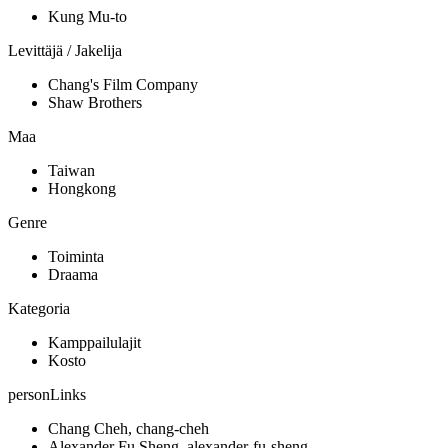
Kung Mu-to
Levittäjä / Jakelija
Chang's Film Company
Shaw Brothers
Maa
Taiwan
Hongkong
Genre
Toiminta
Draama
Kategoria
Kamppailulajit
Kosto
personLinks
Chang Cheh, chang-cheh
Alexander Fu Sheng, alexander-fu-sheng