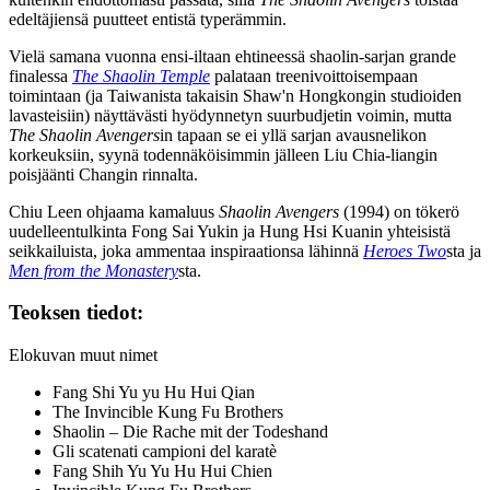
edeltäjiensä puutteet entistä typerämmin.
Vielä samana vuonna ensi-iltaan ehtineessä shaolin-sarjan grande
finalessa
The Shaolin Temple
palataan treenivoittoisempaan
toimintaan (ja Taiwanista takaisin Shaw'n Hongkongin studioiden
lavasteisiin) näyttävästi hyödynnetyn suurbudjetin voimin, mutta
The Shaolin Avengers
in tapaan se ei yllä sarjan avausnelikon
korkeuksiin, syynä todennäköisimmin jälleen Liu Chia-liangin
poisjäänti Changin rinnalta.
Chiu Leen
ohjaama kamaluus
Shaolin Avengers
(1994) on tökerö
uudelleentulkinta Fong Sai Yukin ja Hung Hsi Kuanin yhteisistä
seikkailuista, joka ammentaa inspiraationsa lähinnä
Heroes Two
sta ja
Men from the Monastery
sta.
Teoksen tiedot:
Elokuvan muut nimet
Fang Shi Yu yu Hu Hui Qian
The Invincible Kung Fu Brothers
Shaolin – Die Rache mit der Todeshand
Gli scatenati campioni del karatè
Fang Shih Yu Yu Hu Hui Chien