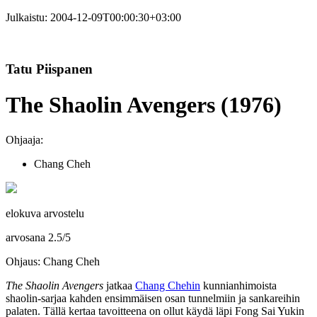
Julkaistu:
2004-12-09T00:00:30+03:00
Tatu Piispanen
The Shaolin Avengers (1976)
Ohjaaja:
Chang Cheh
elokuva arvostelu
arvosana
2.5
/
5
Ohjaus: Chang Cheh
The Shaolin Avengers
jatkaa
Chang Chehin
kunnianhimoista
shaolin-sarjaa kahden ensimmäisen osan tunnelmiin ja sankareihin
palaten. Tällä kertaa tavoitteena on ollut käydä läpi Fong Sai Yukin