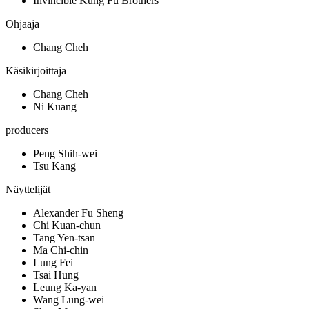
Invincible Kung Fu Brothers
Ohjaaja
Chang Cheh
Käsikirjoittaja
Chang Cheh
Ni Kuang
producers
Peng Shih-wei
Tsu Kang
Näyttelijät
Alexander Fu Sheng
Chi Kuan-chun
Tang Yen-tsan
Ma Chi-chin
Lung Fei
Tsai Hung
Leung Ka-yan
Wang Lung-wei