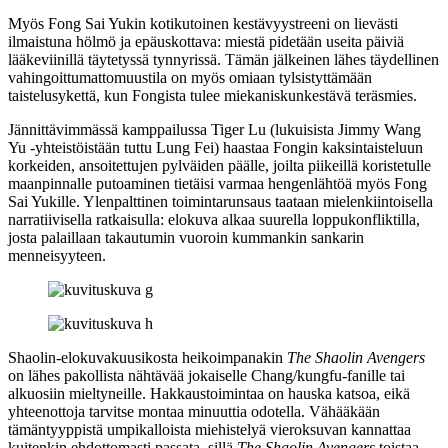
Myös Fong Sai Yukin kotikutoinen kestävyystreeni on lievästi
ilmaistuna hölmö ja epäuskottava: miestä pidetään useita päiviä
lääkeviinillä täytetyssä tynnyrissä. Tämän jälkeinen lähes täydellinen
vahingoittumattomuustila on myös omiaan tylsistyttämään
taistelusykettä, kun Fongista tulee miekaniskunkestävä teräsmies.
Jännittävimmässä kamppailussa Tiger Lu (lukuisista
Jimmy Wang
Yu
‑yhteistöistään tuttu
Lung Fei
) haastaa Fongin kaksintaisteluun
korkeiden, ansoitettujen pylväiden päälle, joilta piikeillä koristetulle
maanpinnalle putoaminen tietäisi varmaa hengenlähtöä myös Fong
Sai Yukille. Ylenpalttinen toimintarunsaus taataan mielenkiintoisella
narratiivisella ratkaisulla: elokuva alkaa suurella loppukonfliktilla,
josta palaillaan takautumin vuoroin kummankin sankarin
menneisyyteen.
Shaolin‑elokuvakuusikosta heikoimpanakin
The Shaolin Avengers
on lähes pakollista nähtävää jokaiselle Chang/kungfu-fanille tai
alkuosiin mieltyneille. Hakkaustoimintaa on hauska katsoa, eikä
yhteenottoja tarvitse montaa minuuttia odotella. Vähääkään
tämäntyyppistä umpikalloista miehistelyä vieroksuvan kannattaa
kuitenkin ehdottomasti passata, sillä
The Shaolin Avengers
toistaa