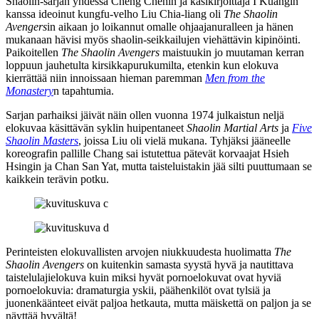
Shaolin-sarjan yhdessä Cheng Chehin ja käsikirjoittaja
I Kuangin
kanssa ideoinut kungfu-velho
Liu Chia-liang
oli
The Shaolin
Avengers
in aikaan jo loikannut omalle ohjaajanuralleen ja hänen
mukanaan hävisi myös shaolin-seikkailujen viehättävin kipinöinti.
Paikoitellen
The Shaolin Avengers
maistuukin jo muutaman kerran
loppuun jauhetulta kirsikkapurukumilta, etenkin kun elokuva
kierrättää niin innoissaan hieman paremman
Men from the
Monastery
n tapahtumia.
Sarjan parhaiksi jäivät näin ollen vuonna 1974 julkaistun neljä
elokuvaa käsittävän syklin huipentaneet
Shaolin Martial Arts
ja
Five
Shaolin Masters
, joissa Liu oli vielä mukana. Tyhjäksi jääneelle
koreografin pallille Chang sai istutettua pätevät korvaajat
Hsieh
Hsingin
ja
Chan San Yat
, mutta taisteluistakin jää silti puuttumaan se
kaikkein terävin potku.
Perinteisten elokuvallisten arvojen niukkuudesta huolimatta
The
Shaolin Avengers
on kuitenkin samasta syystä hyvä ja nautittava
taistelulajielokuva kuin miksi hyvät pornoelokuvat ovat hyviä
pornoelokuvia: dramaturgia yskii, päähenkilöt ovat tylsiä ja
juonenkäänteet eivät paljoa hetkauta, mutta mäiskettä on paljon ja se
näyttää hyvältä!