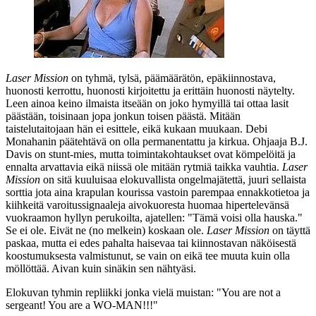
Laser Mission
on tyhmä, tylsä, päämäärätön, epäkiinnostava,
huonosti kerrottu, huonosti kirjoitettu ja erittäin huonosti näytelty.
Leen ainoa keino ilmaista itseään on joko hymyillä tai ottaa lasit
päästään, toisinaan jopa jonkun toisen päästä. Mitään
taistelutaitojaan hän ei esittele, eikä kukaan muukaan. Debi
Monahanin päätehtävä on olla permanentattu ja kirkua. Ohjaaja
B.J.
Davis
on stunt-mies, mutta toimintakohtaukset ovat kömpelöitä ja
ennalta arvattavia eikä niissä ole mitään rytmiä taikka vauhtia.
Laser
Mission
on sitä kuuluisaa elokuvallista ongelmajätettä, juuri sellaista
sorttia jota aina krapulan kourissa vastoin parempaa ennakkotietoa ja
kiihkeitä varoitussignaaleja aivokuoresta huomaa hipertelevänsä
vuokraamon hyllyn perukoilta, ajatellen:
"Tämä voisi olla hauska."
Se ei ole. Eivät ne (no melkein) koskaan ole.
Laser Mission
on täyttä
paskaa, mutta ei edes pahalta haisevaa tai kiinnostavan näköisestä
koostumuksesta valmistunut, se vain on eikä tee muuta kuin olla
möllöttää. Aivan kuin sinäkin sen nähtyäsi.
Elokuvan tyhmin repliikki jonka vielä muistan:
"You are not a
sergeant! You are a WO‑MAN!!!"