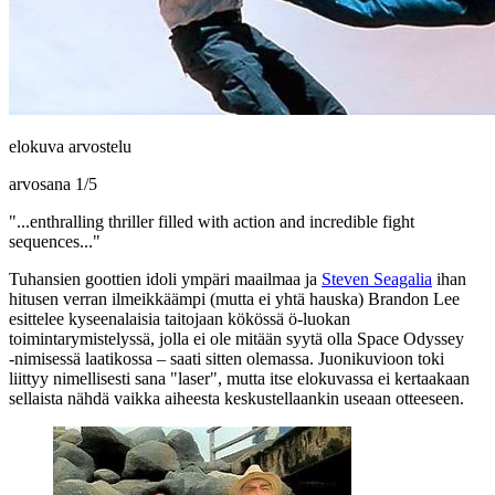
elokuva arvostelu
arvosana
1
/
5
"...enthralling thriller filled with action and incredible fight
sequences..."
Tuhansien goottien idoli ympäri maailmaa ja
Steven Seagalia
ihan
hitusen verran ilmeikkäämpi (mutta ei yhtä hauska)
Brandon Lee
esittelee kyseenalaisia taitojaan kökössä ö‑luokan
toimintarymistelyssä, jolla ei ole mitään syytä olla Space Odyssey
‑nimisessä laatikossa – saati sitten olemassa. Juonikuvioon toki
liittyy nimellisesti sana "laser", mutta itse elokuvassa ei kertaakaan
sellaista nähdä vaikka aiheesta keskustellaankin useaan otteeseen.