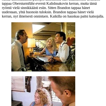
tappaa Obersturmführ-eversti Kalishnakovin kerran, mutta tämä
ryömii vielä sinnikkäästi esiin. Sitten Brandon tappaa hänet
uudestaan, yhtä huonoin tuloksin. Brandon tappaa hänet vielä
kerran, nyt ilmeisesti onnistuen. Kaikilla on hauskaa paitsi katsojalla.