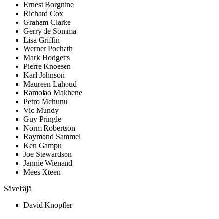
Ernest Borgnine
Richard Cox
Graham Clarke
Gerry de Somma
Lisa Griffin
Werner Pochath
Mark Hodgetts
Pierre Knoesen
Karl Johnson
Maureen Lahoud
Ramolao Makhene
Petro Mchunu
Vic Mundy
Guy Pringle
Norm Robertson
Raymond Sammel
Ken Gampu
Joe Stewardson
Jannie Wienand
Mees Xteen
Säveltäjä
David Knopfler