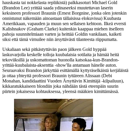
hauskasta tai nokkelasta repliikistä) palkkasoturi Michael Gold
(Brandon Lee) yrittää saada ydinaseeksi muutettavan laserin
keksineen professori Braunin (
Ernest Borgnine
, jonka olen jotenkin
onnistunut näkemään ainoastaan tällaisissa elokuvissa) Kuubasta
Amerikkaan, vapauden ja muun sen sellaisen kehtoon. Ilkeä eversti
Kalishnakov (
Graham Clarke
) kuitenkin kaappaa miehen itselleen
pahoja suunnitelmiaan varten ja heittää Goldin vankilaan, kaiketi
siksi että tämä virnuilee niin ärsyttävästi tilanteesta riippumatta.
Uskaliaan sekä pitkästyttävän paon jälkeen Gold hyppää
laskuvarjolla keskelle tolloja kuubalaisia sotilaita ja hämää heitä
tekoviiksillä ja uskomattoman huonolla katsokaa-kun-Brandon-
yrittää-kuubalaista-aksenttia ‑show'lla antamaan hänelle auton.
Seuraavaksi Brandon järkyttää esittämällä kyttyräselkäistä kerjäläistä
ja ottaa yhteyttä professori Braunin tyttäreen Alissaan (
Debi
Monahan
, kandidaattini Vuoden Ärsyttävin Kimittäjä ‑kilpailuun),
kikkaratukkaiseen blondiin joka nähdään tästä eteenpäin suurin
piirtein jokaisessa kohtauksessa, yleensä määkien kimittämässä.