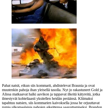
Pahat natsit, eikun siis kommarit, ahdistelevat Braunia ja ovat
muutenkin pahoja ihan yleisellä tasolla. Nyt jo rakastuneet Gold ja
Alissa matkaavat halki aavikon ja tappavat ilkeitä kätyreitä, jotka
ilmestyvät kohteliaasti yksitellen heidän peräänsä. Kliimaksi
tapahtuu natsien, siis kommarien kaivoksella jossa he orjuuttavat
rumia ulkomaalaisia pahojen aikeittensa saavuttamiseksi. Brandon