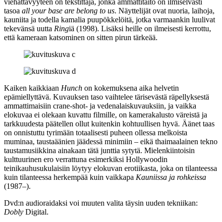
viehättävyyteen on tekstittäjä, jonka ammattitaito on ilmiselvästi
tasoa
all your base are belong to us
. Näyttelijät ovat nuoria, laihoja,
kauniita ja todella kamalia puupökkelöitä, jotka varmaankin luulivat
tekevänsä uutta
Ring
iä (1998). Lisäksi heille on ilmeisesti kerrottu,
että kameraan katsominen on sitten pirun tärkeää.
Kaiken kaikkiaan
Hunch
on kokemuksena aika helvetin
epämiellyttävä. Kuvauksen taso vaihtelee tärisevästä räpellyksestä
ammattimaisiin crane‑shot‑ ja vedenalaiskuvauksiin, ja vaikka
elokuvaa ei olekaan kuvattu filmille, on kamerakalusto väreistä ja
tarkkuudesta päätellen ollut kuitenkin kohtuullisen hyvä. Äänet taas
on onnistuttu tyrimään totaalisesti puheen ollessa melkoista
muminaa, taustaäänien jäädessä minimiin – eikä thaimaalainen tekno
taustamusiikkina ainakaan tätä junttia sytytä. Mielenkiintoisin
kulttuurinen ero verrattuna esimerkiksi Hollywoodin
teinikauhusukulaisiin löytyy elokuvan erotiikasta, joka on tilanteessa
kuin tilanteessa herkempää kuin vaikkapa
Kauniissa ja rohkeissa
(1987–).
Dvd:n audioraidaksi voi muuten valita täysin uuden tekniikan:
Dobly
Digital.