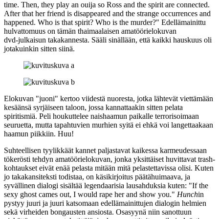
time. Then, they play an ouija so Ross and the spirit are connected.
After that her friend is disappeared and the strange occurrences and
happened. Who is that spirit? Who is the murder?"
Edellämainittu
hulvattomuus on tämän thaimaalaisen amatöörielokuvan
dvd‑julkaisun takakannesta. Sääli sinällään, että kaikki hauskuus oli
jotakuinkin sitten siinä.
Elokuvan "juoni" kertoo viidestä nuoresta, jotka lähtevät viettämään
kesäänsä syrjäiseen taloon, jossa kannattaakin sitten pelata
spiritismiä. Peli houkuttelee naishaamun paikalle terrorisoimaan
seuruetta, mutta tapahtuvien murhien syitä ei ehkä voi langettaakaan
haamun piikkiin. Huu!
Suhteellisen tyylikkäät kannet paljastavat kaikessa karmeudessaan
tökerösti tehdyn amatöörielokuvan, jonka yksittäiset huvittavat trash-
kohtaukset eivät enää pelasta mitään mitä pelastettavissa olisi. Kuten
jo takakansiteksti todistaa, on käsikirjoitus päätähuimaava, ja
syvällinen dialogi sisältää legendaarisia lausahduksia kuten:
"If the
sexy ghost cames out, I would rape her and show you."
Hunch
in
pystyy juuri ja juuri katsomaan edellämainittujen dialogin helmien
sekä virheiden bongausten ansiosta. Osasyynä niin sanottuun