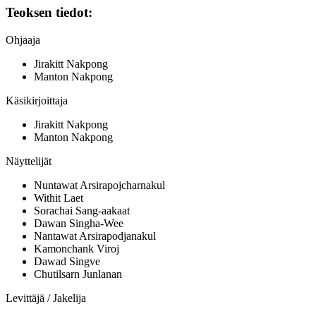
Teoksen tiedot:
Ohjaaja
Jirakitt Nakpong
Manton Nakpong
Käsikirjoittaja
Jirakitt Nakpong
Manton Nakpong
Näyttelijät
Nuntawat Arsirapojcharnakul
Withit Laet
Sorachai Sang-aakaat
Dawan Singha-Wee
Nantawat Arsirapodjanakul
Kamonchank Viroj
Dawad Singve
Chutilsarn Junlanan
Levittäjä / Jakelija