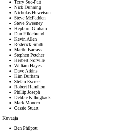
Terry Sue-Patt
Nick Dunning
Nicholas Hewetson
Steve McFadden
Steve Sweeney
Hepburn Graham
Dan Hildebrand
Kevin Allen
Roderick Smith
Martin Barrass
Stephen Petcher
Herbert Norville
William Hayes
Dave Atkins
Kim Durham
Stefan Escreet
Robert Hamilton
Phillip Joseph
Debbie Killingback
Mark Monero
Cassie Stuart
Kuvaaja
Ben Philpott