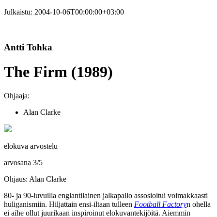
Julkaistu:
2004-10-06T00:00:00+03:00
Antti Tohka
The Firm (1989)
Ohjaaja:
Alan Clarke
elokuva arvostelu
arvosana
3
/
5
Ohjaus: Alan Clarke
80‑ ja 90‑luvuilla englantilainen jalkapallo assosioitui voimakkaasti
huliganismiin. Hiljattain ensi-iltaan tulleen
Football Factory
n ohella
ei aihe ollut juurikaan inspiroinut elokuvantekijöitä. Aiemmin