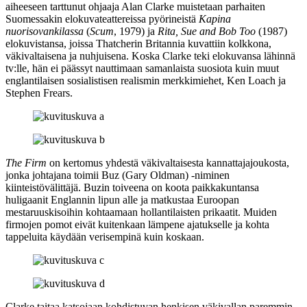
aiheeseen tarttunut ohjaaja
Alan Clarke
muistetaan parhaiten
Suomessakin elokuvateattereissa pyörineistä
Kapina
nuorisovankilassa
(
Scum
, 1979) ja
Rita, Sue and Bob Too
(1987)
elokuvistansa, joissa
Thatcherin
Britannia kuvattiin kolkkona,
väkivaltaisena ja nuhjuisena. Koska Clarke teki elokuvansa lähinnä
tv:lle, hän ei päässyt nauttimaan samanlaista suosiota kuin muut
englantilaisen sosialistisen realismin merkkimiehet,
Ken Loach
ja
Stephen Frears
.
The Firm
on kertomus yhdestä väkivaltaisesta kannattajajoukosta,
jonka johtajana toimii Buz (
Gary Oldman
) ‑niminen
kiinteistövälittäjä. Buzin toiveena on koota paikkakuntansa
huligaanit Englannin lipun alle ja matkustaa Euroopan
mestaruuskisoihin kohtaamaan hollantilaisten prikaatit. Muiden
firmojen pomot eivät kuitenkaan lämpene ajatukselle ja kohta
tappeluita käydään verisempinä kuin koskaan.
Clarke taitaa katsojaan kohdistuvan henkisen väkivallan paremmin