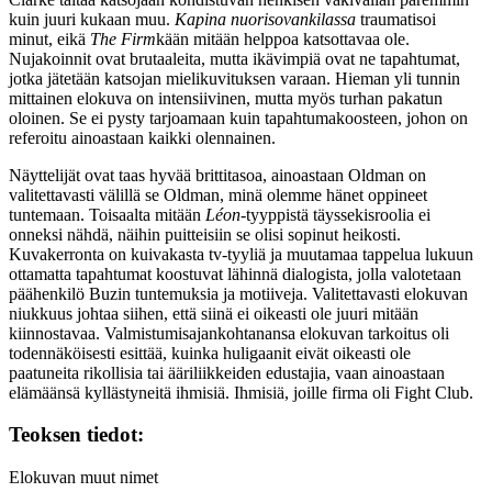
kuin juuri kukaan muu.
Kapina nuorisovankilassa
traumatisoi
minut, eikä
The Firm
kään mitään helppoa katsottavaa ole.
Nujakoinnit ovat brutaaleita, mutta ikävimpiä ovat ne tapahtumat,
jotka jätetään katsojan mielikuvituksen varaan. Hieman yli tunnin
mittainen elokuva on intensiivinen, mutta myös turhan pakatun
oloinen. Se ei pysty tarjoamaan kuin tapahtumakoosteen, johon on
referoitu ainoastaan kaikki olennainen.
Näyttelijät ovat taas hyvää brittitasoa, ainoastaan Oldman on
valitettavasti välillä se Oldman, minä olemme hänet oppineet
tuntemaan. Toisaalta mitään
Léon
-tyyppistä täyssekisroolia ei
onneksi nähdä, näihin puitteisiin se olisi sopinut heikosti.
Kuvakerronta on kuivakasta tv‑tyyliä ja muutamaa tappelua lukuun
ottamatta tapahtumat koostuvat lähinnä dialogista, jolla valotetaan
päähenkilö Buzin tuntemuksia ja motiiveja. Valitettavasti elokuvan
niukkuus johtaa siihen, että siinä ei oikeasti ole juuri mitään
kiinnostavaa. Valmistumisajankohtanansa elokuvan tarkoitus oli
todennäköisesti esittää, kuinka huligaanit eivät oikeasti ole
paatuneita rikollisia tai ääriliikkeiden edustajia, vaan ainoastaan
elämäänsä kyllästyneitä ihmisiä. Ihmisiä, joille firma oli Fight Club.
Teoksen tiedot:
Elokuvan muut nimet