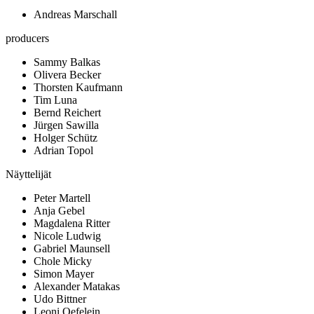
Andreas Marschall
producers
Sammy Balkas
Olivera Becker
Thorsten Kaufmann
Tim Luna
Bernd Reichert
Jürgen Sawilla
Holger Schütz
Adrian Topol
Näyttelijät
Peter Martell
Anja Gebel
Magdalena Ritter
Nicole Ludwig
Gabriel Maunsell
Chole Micky
Simon Mayer
Alexander Matakas
Udo Bittner
Leoni Oefelein