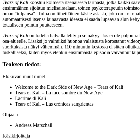
Tears of Kali
koostuu kolmesta itsenäisestä tarinasta, jotka kaikki saav
ensimmäinen sijoittuu mielisairaalaan, toinen psykoterapeutin toimistoo
oman "tulpansa". Tulpa on tiibetiläinen käsite asiasta, joka on kokona
automaattisesti itsensä lainaavasta ideasta ei saada lupaavan alun keh
totaaliseen pointin puutteeseen.
Tears of Kali
on todella halvalla tehty ja se näkyy. Jos ei ole paljon ra
osa‑alueelle. Lisäksi jo valmiiksi huonoa valaistusta korostanut videot
suorituksista näkyi vähemmän. 110 minuutin kestossa ei sitten ollutka
tuskalliseksi, kuten myös etenkin ensimmäistä episodia vaivannut tai
Teoksen tiedot:
Elokuvan muut nimet
Welcome to the Dark Side of New Age – Tears of Kali
Tears of Kali – La face sombre du New Age
Lacrime di Kali
Tears of Kali – Las crónicas sangrientas
Ohjaaja
Andreas Marschall
Käsikirjoittaja