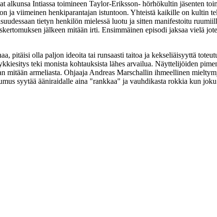
at alkunsa Intiassa toimineen Taylor-Eriksson- hörhökultin jäsenten toimis
n ja viimeinen henkiparantajan istuntoon. Yhteistä kaikille on kultin tek
isuudessaan tietyn henkilön mielessä luotu ja sitten manifestoitu ruumi
yskertomuksen jälkeen mitään irti. Ensimmäinen episodi jaksaa vielä jote
haa, pitäisi olla paljon ideoita tai runsaasti taitoa ja kekseliäisyyttä to
ykkiesitys teki monista kohtauksista lähes arvailua. Näyttelijöiden piment
an mitään armeliasta. Ohjaaja
Andreas Marschallin
ihmeellinen mieltymy
pumus syytää ääniraidalle aina "rankkaa" ja vauhdikasta rokkia kun joku