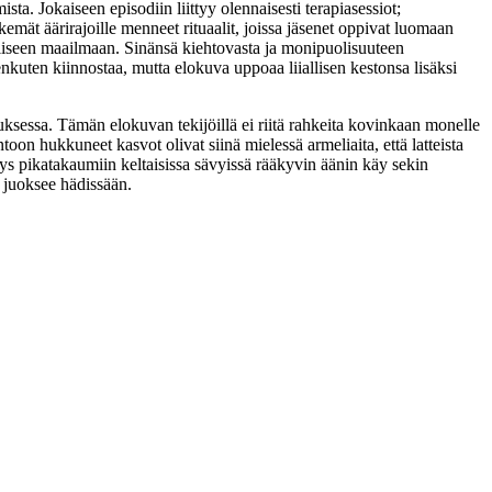
ta. Jokaiseen episodiin liittyy olennaisesti terapiasessiot;
emät äärirajoille menneet rituaalit, joissa jäsenet oppivat luomaan
illiseen maailmaan. Sinänsä kiehtovasta ja monipuolisuuteen
nkuten kiinnostaa, mutta elokuva uppoaa liiallisen kestonsa lisäksi
teutuksessa. Tämän elokuvan tekijöillä ei riitä rahkeita kovinkaan monelle
oon hukkuneet kasvot olivat siinä mielessä armeliaita, että latteista
s pikatakaumiin keltaisissa sävyissä rääkyvin äänin käy sekin
 juoksee hädissään.