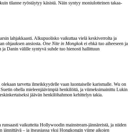
kuin tilanne ryöstäytyy käsistä. Näin syntyy moniulotteinen takaa-
rsin lahjakkaasti. Alkupuolisko vaikuttaa vielä keskiverrolta ja
van ohjauksen ansiosta.
One Nite in Mongkok
ei ehkä tuo aiheeseen ja
 ja Danin välille syntyvä suhde tuo hienosti hallittuun
a olekaan tarvetta ilmeikkyydelle vaan luontaiselle karismalle. Wu on
Suetin
ohella mieleenjäävimpiä henkilöitä, ja viimeksimainittu Lukin
eskinkertaiseksi jäävän henkilöhahmon kehittelyn takia.
 runsaasti vaikutteita Hollywoodin mainstream-jännäreistä, ja niiden
n jännittävä – ja itseasiassa yksi Hongkongin viime aikojen