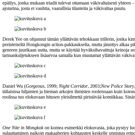
epäilys, jonka mukaan triadit tulevat ottamaan väkivaltaisesti yhteen
ajotarina, josta ei vauhtia, vaarallisia tilanteita ja väkivaltaa puutu.
Derek Yee
on ohjannut tämän yllättävän tehokkaan trillerin, jonka kim
perinteiseltä Hongkongin action-pakkaukselta, mutta jännitys alkaa pi
genreen juurikaan uutta, mutta se käyttää hyväksihavaittuja keinoja sen
tarinankuljetukseen lisäarvoa samalla kun muutamat yllättävän väkiv
Daniel Wu
(
Gorgeous
, 1999;
Night Corridor
, 2003;
New Police Story
tällaisissa hiljaisten ja hieman arkojen ihmisten rooleissaan kuin koto
roolissa tuo elokuvaan hitusen yleisilmettä piristävää komiikkaa. Sin
One Nite in Mongkok
on komea esimerkki elokuvasta, joka pystyy luom
sulauttaminen paikoin makaaberien kohtausten keskelle onnistuu erinom