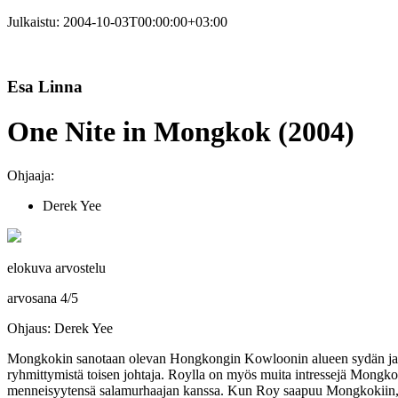
Julkaistu:
2004-10-03T00:00:00+03:00
Esa Linna
One Nite in Mongkok (2004)
Ohjaaja:
Derek Yee
elokuva arvostelu
arvosana
4
/
5
Ohjaus: Derek Yee
Mongkokin sanotaan olevan Hongkongin Kowloonin alueen sydän ja se o
ryhmittymistä toisen johtaja. Roylla on myös muita intressejä Mongko
menneisyytensä salamurhaajan kanssa. Kun Roy saapuu Mongkokiin, hän