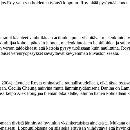
 – jos Roy vain saa hoidettua työnsä loppuun. Roy pitää pysäyttää ennen 
urantit käänteet vauhdikkaan actionin apuna ylläpitävät mielenkiintoa va
kkuhiljaa kohota pätevän juonen, mielenkiintoisten henkilöiden ja suju
 verran taidokkaasti että katsoja pysyy tuolissaan kuin naulittuna. Royn
altaiset verenryöpsäykset säväyttävät kevyemmän kuvaston seassa.
, 2004) näyttelee Royta ominaisella rauhallisuudellaan, eikä tässä osass
naan.
Cecilia Cheung
naiivina mutta lämminsydämisenä Danina on
Lam 
änsä kelpo
Alex Fong
jää hieman taka-alalle, lähinnä hänen kohdallaan k
aan tiivistä jännitystä hyvinkin yksinkertaisista aineksista. Mukana on
aisesti. Lopputuloksena on siis sekä erityisen viihdyttävä että hyvinki