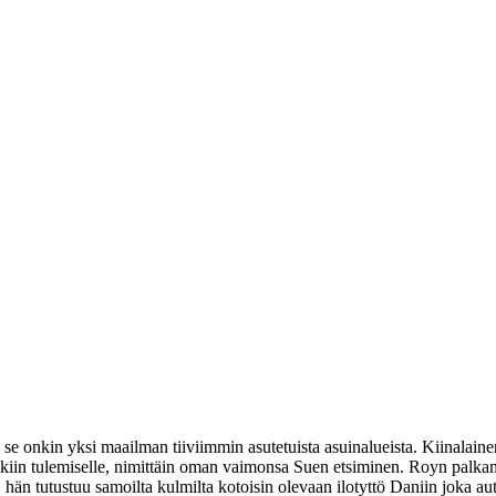
nkin yksi maailman tiiviimmin asutetuista asuinalueista. Kiinalainen 
kiin tulemiselle, nimittäin oman vaimonsa Suen etsiminen. Royn palkann
 tutustuu samoilta kulmilta kotoisin olevaan ilotyttö Daniin joka aut