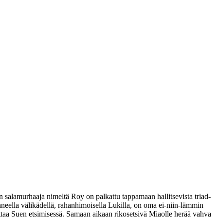
salamurhaaja nimeltä Roy on palkattu tappamaan hallitsevista triad-
eella välikädellä, rahanhimoisella Lukilla, on oma ei‑niin-lämmin
taa Suen etsimisessä. Samaan aikaan rikosetsivä Miaolle herää vahva