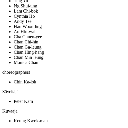
Ting Yu
Ng Shui-ting
Lam Chi-bok
Cynthia Ho
Andy Tse
Hau Woon-ling
Au Hin-wai
Cha Chuen-yee
Chan Chi-hin
Chan Ga-leung
Chan Hing-hang
Chan Min-leung
Monica Chan
choreographers
Chin Ka-lok
Säveltäjä
Peter Kam
Kuvaaja
Keung Kwok-man