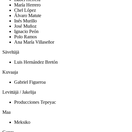
María Herrero
Chel López
Álvaro Matute
Inés Murillo
José Muñoz
Ignacio Peón
Polo Ramos
Ana María Villaseñor
Säveltäjä
Luis Hernández Bretón
Kuvaaja
Gabriel Figueroa
Levittäjä / Jakelija
Producciones Tepeyac
Maa
Meksiko