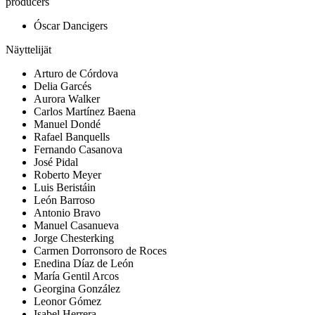
producers
Óscar Dancigers
Näyttelijät
Arturo de Córdova
Delia Garcés
Aurora Walker
Carlos Martínez Baena
Manuel Dondé
Rafael Banquells
Fernando Casanova
José Pidal
Roberto Meyer
Luis Beristáin
León Barroso
Antonio Bravo
Manuel Casanueva
Jorge Chesterking
Carmen Dorronsoro de Roces
Enedina Díaz de León
María Gentil Arcos
Georgina González
Leonor Gómez
Isabel Herrera