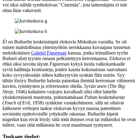
voi siksi nähdä symboloivan "Cinemáa", jota taiteenlajina ei tule
ottaa liian vakavasti.
Él
on Buñuelin keskeisimpiä elokuvia Meksikon vuosilta. Se oli
toinen mahdollisuus yhteistyöhön nerokkaana kuvaajana tunnetun
meksikolaisen
Gabriel Figueroan
kanssa, jonka leimallisen tyylin
Buñuel alisti tyystin omaan pelkistettyyn kerrontaansa. Elokuva ei
ehkä siksi tavoita täysin Figueroan kykyä luoda valkokankaalle
syviä hallittuja kontrasteja, joiden kautta kokonaisuus saavuttaisi
koko syvyydessään siihen kätkeytyvän synkän film noirin. Syy
tähän löytyy Buñuelin halusta painottaa ihmistä kerronnan välineenä
kuvien, rytmitysten ja referenssien ohella.
Syvän unen
(
The Big
Sleep
, 1946) kaltainen varjojen kavalkadi olisi ollut hänelle
yksinkertaisesti mautonta, puhumattakaan
Pahan kosketuksesta
(
Touch of Evil
, 1958) synkkine vastakohtineen, sillä ne olisivat
kätkeneet verhojen taakse elokuvan kyvyn nauraa pateettisen
sovinistin epätoivoisille yrityksille rakastaa. Buñuelin kipeät
tragediat kun eivät löydy siitä mitä ihmiset ovat tai millaisiksi he ovat
tulleet, vaan siitä millaisina he ovat maailmaan syntyneet.
Teoksen tiedot: