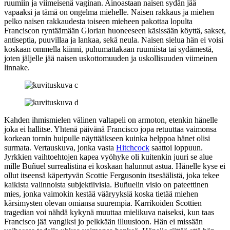
ruumiin ja viimeisenä vaginan. Ainoastaan naisen sydän jää
vapaaksi ja tämä on ongelma miehelle. Naisen rakkaus ja miehen
pelko naisen rakkaudesta toiseen mieheen pakottaa lopulta
Franciscon ryntäämään Glorian huoneeseen käsissään köyttä, sakset,
antiseptia, puuvillaa ja lankaa, sekä neula. Naisen sielua hän ei voisi
koskaan ommella kiinni, puhumattakaan ruumiista tai sydämestä,
joten jäljelle jää naisen uskottomuuden ja uskollisuuden viimeinen
linnake.
Kahden ihmismielen välinen valtapeli on armoton, etenkin hänelle
joka ei hallitse. Yhtenä päivänä Francisco jopa retuuttaa vaimonsa
korkean tornin huipulle näyttääkseen kuinka helppoa hänet olisi
surmata. Vertauskuva, jonka vasta
Hitchcock
saattoi loppuun.
Jyrkkien vaihtoehtojen kapea vyöhyke oli kuitenkin juuri se alue
mille Buñuel surrealistina ei koskaan halunnut astua. Hänelle kyse ei
ollut itseensä käpertyvän Scottie Fergusonin itsesäälistä, joka tekee
kaikista valinnoista subjektiivisia. Buñuelin visio on pateettinen
mies, jonka vaimokin kestää vääryyksiä koska tietää miehen
kärsimysten olevan omiansa suurempia. Karrikoiden Scottien
tragedian voi nähdä kykynä muuttaa mielikuva naiseksi, kun taas
Francisco jää vangiksi jo pelkkään illuusioon. Hän ei missään