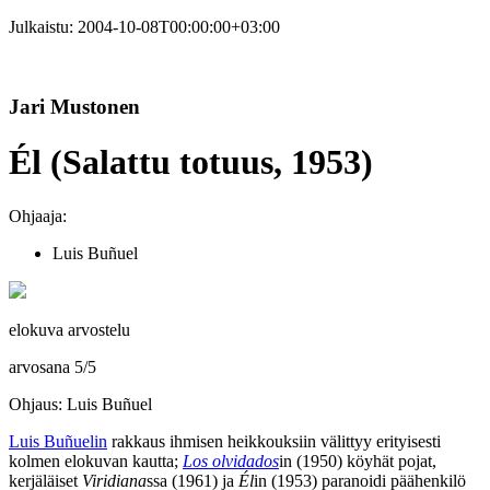
Julkaistu:
2004-10-08T00:00:00+03:00
Jari Mustonen
Él (Salattu totuus, 1953)
Ohjaaja:
Luis Buñuel
elokuva arvostelu
arvosana
5
/
5
Ohjaus: Luis Buñuel
Luis Buñuelin
rakkaus ihmisen heikkouksiin välittyy erityisesti
kolmen elokuvan kautta;
Los olvidados
in (1950) köyhät pojat,
kerjäläiset
Viridiana
ssa (1961) ja
Él
in (1953) paranoidi päähenkilö