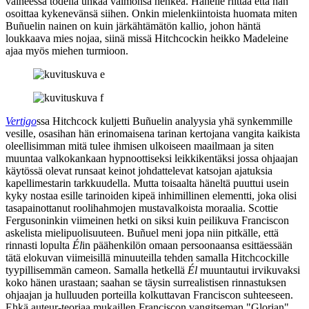
vaiheessa todella uhkaa vaimonsa henkeä. Hänelle riittää että hän
osoittaa kykenevänsä siihen. Onkin mielenkiintoista huomata miten
Buñuelin nainen on kuin järkähtämätön kallio, johon häntä
loukkaava mies nojaa, siinä missä Hitchcockin heikko Madeleine
ajaa myös miehen turmioon.
Vertigo
ssa Hitchcock kuljetti Buñuelin analyysia yhä synkemmille
vesille, osasihan hän erinomaisena tarinan kertojana vangita kaikista
oleellisimman mitä tulee ihmisen ulkoiseen maailmaan ja siten
muuntaa valkokankaan hypnoottiseksi leikkikentäksi jossa ohjaajan
käytössä olevat runsaat keinot johdattelevat katsojan ajatuksia
kapellimestarin tarkkuudella. Mutta toisaalta häneltä puuttui usein
kyky nostaa esille tarinoiden kipeä inhimillinen elementti, joka olisi
tasapainottanut roolihahmojen mustavalkoista moraalia. Scottie
Fergusoninkin viimeinen hetki on siksi kuin peilikuva Franciscon
askelista mielipuolisuuteen. Buñuel meni jopa niin pitkälle, että
rinnasti lopulta
Él
in päähenkilön omaan persoonaansa esittäessään
tätä elokuvan viimeisillä minuuteilla tehden samalla Hitchcockille
tyypillisemmän cameon. Samalla hetkellä
Él
muuntautui irvikuvaksi
koko hänen urastaan; saahan se täysin surrealistisen rinnastuksen
ohjaajan ja hulluuden porteilla kolkuttavan Franciscon suhteeseen.
Ehkä auteur-teoriaa mukaillen Franciscon vangitseman "Glorian"