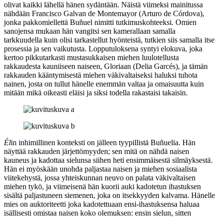
olivat kaikki lähellä hänen sydäntään. Näistä viimeksi mainitussa
nähdään Francisco Galvan de Montemayor (
Arturo de Córdova
),
jonka pakkomiellettä Buñuel nimitti tutkimuskohteeksi. Omien
sanojensa mukaan hän vangitsi sen kamerallaan samalla
tarkkuudella kuin olisi tarkastellut hyönteistä, tutkien siis samalla itse
prosessia ja sen vaikutusta. Lopputuloksena syntyi elokuva, joka
kertoo pikkutarkasti mustasukkaisen miehen luulotellusta
rakkaudesta kauniiseen naiseen, Gloriaan (
Delia Garcés
), ja tämän
rakkauden kääntymisestä miehen väkivaltaiseksi haluksi tuhota
nainen, josta on tullut hänelle enemmän valtaa ja omaisuutta kuin
mitään mikä oikeasti eläisi ja siksi todella rakastaisi takaisin.
Él
in inhimillinen konteksti on jälleen tyypillistä Buñuelia. Hän
näyttää rakkauden järjettömyyden; sen mitä on nähdä naisen
kauneus ja kadottaa sielunsa siihen heti ensimmäisestä silmäyksestä.
Hän ei myöskään unohda paljastaa naisen ja miehen sosiaalista
viitekehystä, jossa yhteiskunnan neuvo on palata väkivaltaisen
miehen tykö, ja viimeisenä hän kuorii auki kadotetun ihastuksen
sisältä paljastuneen siemenen, joka on itsekkyyden kalvama. Hänelle
mies on auktoriteetti joka kadotettuaan ensi-ihastuksensa haluaa
isällisesti omistaa naisen koko olemuksen: ensin sielun, sitten