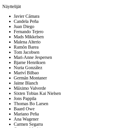
Näyttelijät
Javier Cámara
Candela Peña
Juan Diego
Fernando Tejero
Mads Mikkelsen
Malena Alterio
Ramón Barea
Tom Jacobsen
Mari-Anne Jespersen
Bjarne Henriksen
Nuria González
Mariví Bilbao
Germán Montaner
Jaime Blanch
Máximo Valverde
Sixten Tobias Kai Nielsen
Jons Pappila
Thomas Bo Larsen
Baard Owe
Mariano Peña
Ana Wagener
Carmen Segarra