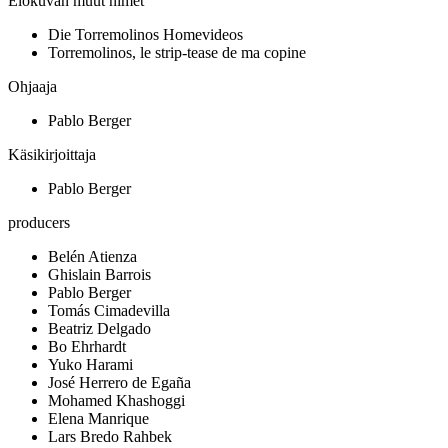
Elokuvan muut nimet
Die Torremolinos Homevideos
Torremolinos, le strip-tease de ma copine
Ohjaaja
Pablo Berger
Käsikirjoittaja
Pablo Berger
producers
Belén Atienza
Ghislain Barrois
Pablo Berger
Tomás Cimadevilla
Beatriz Delgado
Bo Ehrhardt
Yuko Harami
José Herrero de Egaña
Mohamed Khashoggi
Elena Manrique
Lars Bredo Rahbek