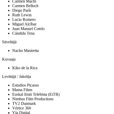
Carmen Machi
Carmen Belloch
Diego París
Ruth Lewin
Lucio Romero
Miguel Alcíbar
Juan Manuel Cotelo
Cándida Tena
Säveltäjä
Nacho Mastretta
Kuvaaja
Kiko de la Rica
Levittäjä / Jakelija
Estudios Picasso
Mama Films
Euskal Irrati Telebista (EiTB)
Nimbus Film Productions
TV2 Danmark
Vértice 360
Vía Digital