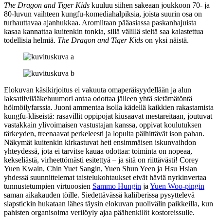
The Dragon and Tiger Kids
kuuluu siihen sakeaan joukkoon 70‑ ja
80‑luvun vaihteen kungfu-komediahalpiksia, joista suurin osa on
turhauttavaa ajanhukkaa. Aromiltaan pääasiassa paskanhajuista
kasaa kannattaa kuitenkin tonkia, sillä välillä sieltä saa kalastettua
todellisia helmiä.
The Dragon and Tiger Kids
on yksi näistä.
Elokuvan käsikirjoitus ei vakuuta omaperäisyydellään ja alun
laksatiivilääkehuumori antaa odottaa jälleen yhtä sietämätöntä
hölmöilyfarssia. Juoni ammentaa isolla kädellä kaikkien rakastamista
kungfu-kliseistä: rasavillit oppipojat kiusaavat mestareitaan, joutuvat
vastakkain ylivoimaisen vastustajan kanssa, oppivat koulutuksen
tärkeyden, treenaavat perkeleesti ja lopulta päihittävät ison pahan.
Näkymät kuitenkin kirkastuvat heti ensimmäisen iskunvaihdon
yhteydessä, jota ei tarvitse kauaa odottaa: toiminta on nopeaa,
kekseliästä, virheettömästi esitettyä – ja sitä on riittävästi!
Corey
Yuen Kwain
,
Chin Yuet Sangin
,
Yuen Shun Yeen
ja
Hsu Hsian
yhdessä suunnittelemat taistelukohtaukset eivät häviä nyrkinvertaa
tunnustetumpien virtuoosien
Sammo Hungin
ja
Yuen Woo‑pingin
saman aikakauden töille. Siedettävässä kaliiberissa pysyttelevä
slapstickin hukataan lähes täysin elokuvan puolivälin paikkeilla, kun
pahisten organisoima verilöyly ajaa päähenkilöt kostoreissulle.