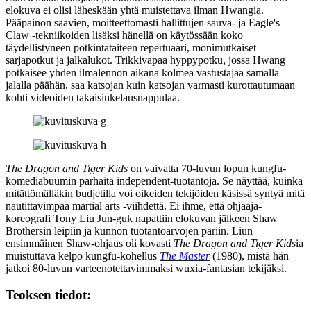
elokuva ei olisi läheskään yhtä muistettava ilman Hwangia.
Pääpainon saavien, moitteettomasti hallittujen sauva‑ ja Eagle's
Claw ‑tekniikoiden lisäksi hänellä on käytössään koko
täydellistyneen potkintataiteen repertuaari, monimutkaiset
sarjapotkut ja jalkalukot. Trikkivapaa hyppypotku, jossa Hwang
potkaisee yhden ilmalennon aikana kolmea vastustajaa samalla
jalalla päähän, saa katsojan kuin katsojan varmasti kurottautumaan
kohti videoiden takaisinkelausnappulaa.
The Dragon and Tiger Kids
on vaivatta 70‑luvun lopun kungfu-
komediabuumin parhaita independent-tuotantoja. Se näyttää, kuinka
mitättömälläkin budjetilla voi oikeiden tekijöiden käsissä syntyä mitä
nautittavimpaa martial arts ‑viihdettä. Ei ihme, että ohjaaja-
koreografi
Tony Liu Jun‑guk
napattiin elokuvan jälkeen Shaw
Brothersin leipiin ja kunnon tuotantoarvojen pariin. Liun
ensimmäinen Shaw-ohjaus oli kovasti
The Dragon and Tiger Kids
ia
muistuttava kelpo kungfu-kohellus
The Master
(1980), mistä hän
jatkoi 80‑luvun varteenotettavimmaksi wuxia-fantasian tekijäksi.
Teoksen tiedot: