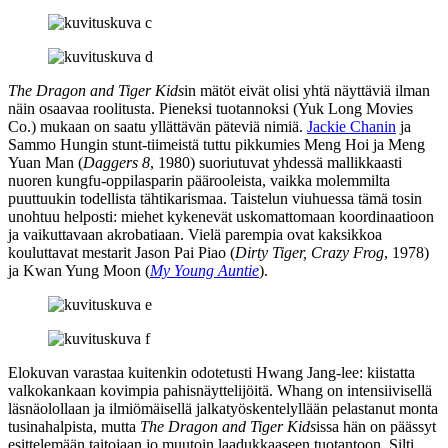
The Dragon and Tiger Kids
in mätöt eivät olisi yhtä näyttäviä ilman
näin osaavaa roolitusta. Pieneksi tuotannoksi (Yuk Long Movies
Co.) mukaan on saatu yllättävän päteviä nimiä.
Jackie Chanin
ja
Sammo Hungin stunt-tiimeistä tuttu pikkumies
Meng Hoi
ja
Meng
Yuan Man
(
Daggers 8
, 1980) suoriutuvat yhdessä mallikkaasti
nuoren kungfu-oppilasparin päärooleista, vaikka molemmilta
puuttuukin todellista tähtikarismaa. Taistelun viuhuessa tämä tosin
unohtuu helposti: miehet kykenevät uskomattomaan koordinaatioon
ja vaikuttavaan akrobatiaan. Vielä parempia ovat kaksikkoa
kouluttavat mestarit
Jason Pai Piao
(
Dirty Tiger, Crazy Frog
, 1978)
ja
Kwan Yung Moon
(
My Young Auntie
).
Elokuvan varastaa kuitenkin odotetusti
Hwang Jang‑lee
: kiistatta
valkokankaan kovimpia pahisnäyttelijöitä. Whang on intensiivisellä
läsnäolollaan ja ilmiömäisellä jalkatyöskentelyllään pelastanut monta
tusinahalpista, mutta
The Dragon and Tiger Kids
issa hän on päässyt
esittelemään taitojaan jo muutoin laadukkaaseen tuotantoon. Silti