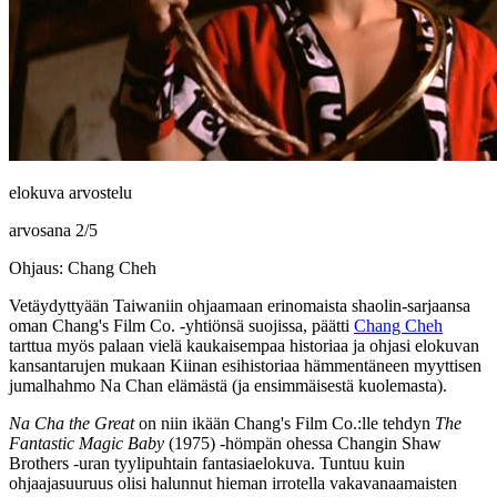
elokuva arvostelu
arvosana
2
/
5
Ohjaus: Chang Cheh
Vetäydyttyään Taiwaniin ohjaamaan erinomaista shaolin-sarjaansa
oman Chang's Film Co. ‑yhtiönsä suojissa, päätti
Chang Cheh
tarttua myös palaan vielä kaukaisempaa historiaa ja ohjasi elokuvan
kansantarujen mukaan Kiinan esihistoriaa hämmentäneen myyttisen
jumalhahmo Na Chan elämästä (ja ensimmäisestä kuolemasta).
Na Cha the Great
on niin ikään Chang's Film Co.:lle tehdyn
The
Fantastic Magic Baby
(1975) ‑hömpän ohessa Changin Shaw
Brothers ‑uran tyylipuhtain fantasiaelokuva. Tuntuu kuin
ohjaajasuuruus olisi halunnut hieman irrotella vakavanaamaisten