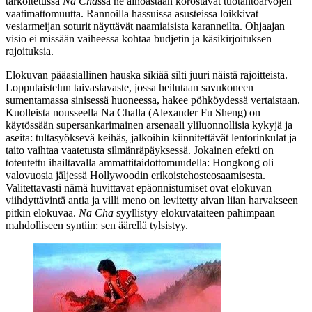
tarkoitetussa
Na Cha
ssa ne ainoastaan korostavat tuotantoarvojen
vaatimattomuutta. Rannoilla hassuissa asusteissa loikkivat
vesiarmeijan soturit näyttävät naamiaisista karanneilta. Ohjaajan
visio ei missään vaiheessa kohtaa budjetin ja käsikirjoituksen
rajoituksia.
Elokuvan pääasiallinen hauska sikiää silti juuri näistä rajoitteista.
Lopputaistelun taivaslavaste, jossa heilutaan savukoneen
sumentamassa sinisessä huoneessa, hakee pöhköydessä vertaistaan.
Kuolleista nousseella Na Challa (
Alexander Fu Sheng
) on
käytössään supersankarimainen arsenaali yliluonnollisia kykyjä ja
aseita: tultasyöksevä keihäs, jalkoihin kiinnitettävät lentorinkulat ja
taito vaihtaa vaatetusta silmänräpäyksessä. Jokainen efekti on
toteutettu ihailtavalla ammattitaidottomuudella: Hongkong oli
valovuosia jäljessä Hollywoodin erikoistehosteosaamisesta.
Valitettavasti nämä huvittavat epäonnistumiset ovat elokuvan
viihdyttävintä antia ja villi meno on levitetty aivan liian harvakseen
pitkin elokuvaa.
Na Cha
syyllistyy elokuvataiteen pahimpaan
mahdolliseen syntiin: sen äärellä tylsistyy.