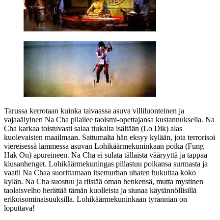
Tarussa kerrotaan kuinka taivaassa asuva villiluonteinen ja
vajaaälyinen Na Cha pilailee taoismi-opettajansa kustannuksella. Na
Cha karkaa toistuvasti salaa tiukalta isältään (
Lo Dik
) alas
kuolevaisten maailmaan. Sattumalta hän eksyy kylään, jota terrorisoi
viereisessä lammessa asuvan Lohikäärmekuninkaan poika (
Fung
Hak On
) apureineen. Na Cha ei sulata tällaista vääryyttä ja tappaa
kiusanhenget. Lohikäärmekuningas pillastuu poikansa surmasta ja
vaatii Na Chaa suorittamaan itsemurhan uhaten hukuttaa koko
kylän. Na Cha suostuu ja riistää oman henkensä, mutta mystinen
taolaisvelho herättää tämän kuolleista ja siunaa käytännöllisillä
erikoisominaisuuksilla. Lohikäärmekuninkaan tyrannian on
loputtava!