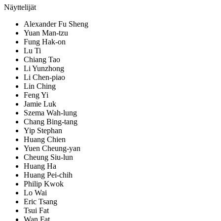
Näyttelijät
Alexander Fu Sheng
Yuan Man-tzu
Fung Hak-on
Lu Ti
Chiang Tao
Li Yunzhong
Li Chen-piao
Lin Ching
Feng Yi
Jamie Luk
Szema Wah-lung
Chang Bing-tang
Yip Stephan
Huang Chien
Yuen Cheung-yan
Cheung Siu-lun
Huang Ha
Huang Pei-chih
Philip Kwok
Lo Wai
Eric Tsang
Tsui Fat
Wan Fat