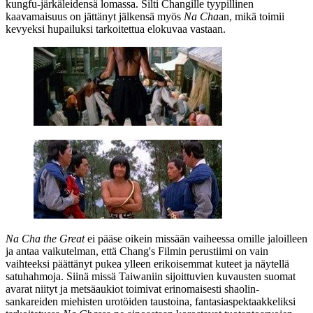
kungfu-järkäleidensä lomassa. Silti Changille tyypillinen
kaavamaisuus on jättänyt jälkensä myös
Na Cha
an, mikä toimii
kevyeksi hupailuksi tarkoitettua elokuvaa vastaan.
Na Cha the Great
ei pääse oikein missään vaiheessa omille jaloilleen
ja antaa vaikutelman, että Chang's Filmin perustiimi on vain
vaihteeksi päättänyt pukea ylleen erikoisemmat kuteet ja näytellä
satuhahmoja. Siinä missä Taiwaniin sijoittuvien kuvausten suomat
avarat niityt ja metsäaukiot toimivat erinomaisesti shaolin-
sankareiden miehisten urotöiden taustoina, fantasiaspektaakkeliksi