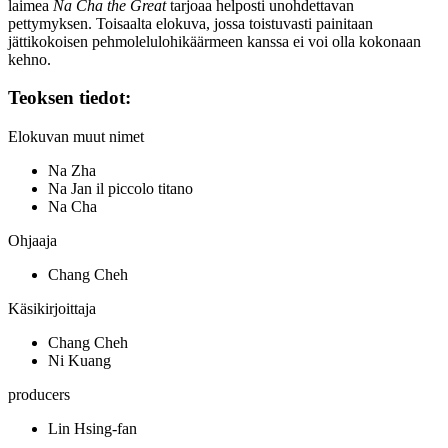
laimea
Na Cha the Great
tarjoaa helposti unohdettavan
pettymyksen. Toisaalta elokuva, jossa toistuvasti painitaan
jättikokoisen pehmolelulohikäärmeen kanssa ei voi olla kokonaan
kehno.
Teoksen tiedot:
Elokuvan muut nimet
Na Zha
Na Jan il piccolo titano
Na Cha
Ohjaaja
Chang Cheh
Käsikirjoittaja
Chang Cheh
Ni Kuang
producers
Lin Hsing-fan