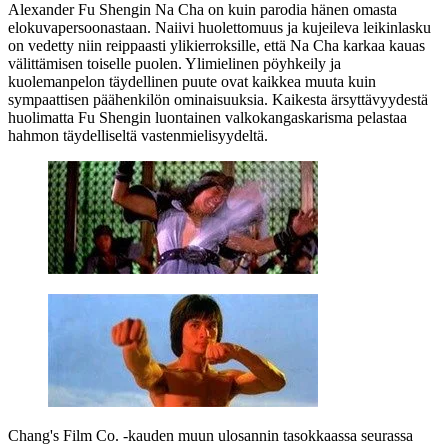
Alexander Fu Shengin Na Cha on kuin parodia hänen omasta
elokuvapersoonastaan. Naiivi huolettomuus ja kujeileva leikinlasku
on vedetty niin reippaasti ylikierroksille, että Na Cha karkaa kauas
välittämisen toiselle puolen. Ylimielinen pöyhkeily ja
kuolemanpelon täydellinen puute ovat kaikkea muuta kuin
sympaattisen päähenkilön ominaisuuksia. Kaikesta ärsyttävyydestä
huolimatta Fu Shengin luontainen valkokangaskarisma pelastaa
hahmon täydelliseltä vastenmielisyydeltä.
Chang's Film Co. ‑kauden muun ulosannin tasokkaassa seurassa