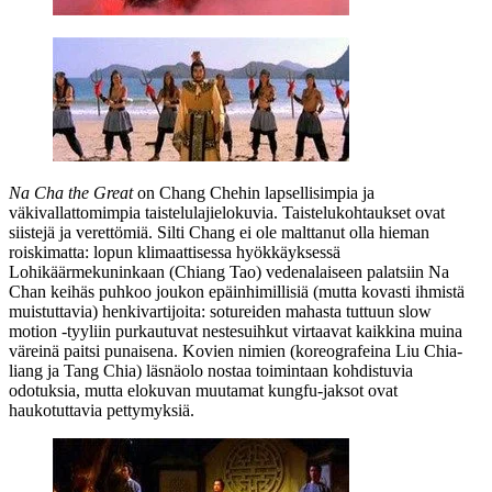
Na Cha the Great
on Chang Chehin lapsellisimpia ja
väkivallattomimpia taistelulajielokuvia. Taistelukohtaukset ovat
siistejä ja verettömiä. Silti Chang ei ole malttanut olla hieman
roiskimatta: lopun klimaattisessa hyökkäyksessä
Lohikäärmekuninkaan (
Chiang Tao
) vedenalaiseen palatsiin Na
Chan keihäs puhkoo joukon epäinhimillisiä (mutta kovasti ihmistä
muistuttavia) henkivartijoita: sotureiden mahasta tuttuun slow
motion ‑tyyliin purkautuvat nestesuihkut virtaavat kaikkina muina
väreinä paitsi punaisena. Kovien nimien (koreografeina
Liu Chia-
liang
ja
Tang Chia
) läsnäolo nostaa toimintaan kohdistuvia
odotuksia, mutta elokuvan muutamat kungfu-jaksot ovat
haukotuttavia pettymyksiä.