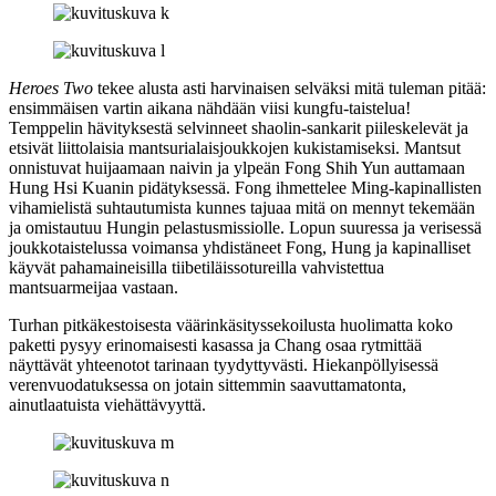
Heroes Two
tekee alusta asti harvinaisen selväksi mitä tuleman pitää:
ensimmäisen vartin aikana nähdään viisi kungfu-taistelua!
Temppelin hävityksestä selvinneet shaolin‑sankarit piileskelevät ja
etsivät liittolaisia mantsurialaisjoukkojen kukistamiseksi. Mantsut
onnistuvat huijaamaan naivin ja ylpeän Fong Shih Yun auttamaan
Hung Hsi Kuanin pidätyksessä. Fong ihmettelee Ming-kapinallisten
vihamielistä suhtautumista kunnes tajuaa mitä on mennyt tekemään
ja omistautuu Hungin pelastusmissiolle. Lopun suuressa ja verisessä
joukkotaistelussa voimansa yhdistäneet Fong, Hung ja kapinalliset
käyvät pahamaineisilla tiibetiläissotureilla vahvistettua
mantsuarmeijaa vastaan.
Turhan pitkäkestoisesta väärinkäsityssekoilusta huolimatta koko
paketti pysyy erinomaisesti kasassa ja Chang osaa rytmittää
näyttävät yhteenotot tarinaan tyydyttyvästi. Hiekanpöllyisessä
verenvuodatuksessa on jotain sittemmin saavuttamatonta,
ainutlaatuista viehättävyyttä.