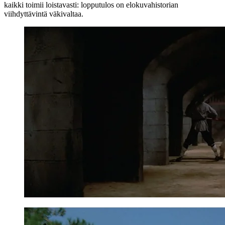
kaikki toimii loistavasti: lopputulos on elokuvahistorian
viihdyttävintä väkivaltaa.