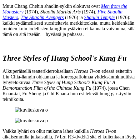
Muut Chang Chehin shaolin-syklin elokuvat ovat
Men from the
Monastery
(1974),
Shaolin Martial Arts
(1974),
Five Shaolin
Masters
,
The Shaolin Avengers
(1976) ja
Shaolin Temple
(1976):
kaikki sydämellisesti suositeltavia merkkiteoksia, mutta keidenkään
muiden kuin todellisten kungfun ystävien ei kannata vaivautua, sillä
tämä on sitä itseään – hyvässä ja pahassa.
Three Styles of Hung School's Kung Fu
Alkuperäisellä teatterikierroksellaan
Heroes Two
n edessä esitettiin
Liu Chia-liangin ohjaamaa ja koreografioimaa yhdeksänminuuttista
lyhytelokuvaa
Three Styles of Hung School's Kung Fu: A
Demonstration Film of the Chinese Kung Fu
(1974), jossa Chen
Kuan‑tai, Fu Sheng ja Chi Kuan‑chun esittelevät hung gar ‑tyylin
tekniikoita.
Vaikka lyhäri on ollut mukana lähes kaikilla
Heroes Two
n
aikaisemmilla julkaisuilla, IVL:n R3-dvd:ltä sitä ei kuitenkaan löydy.