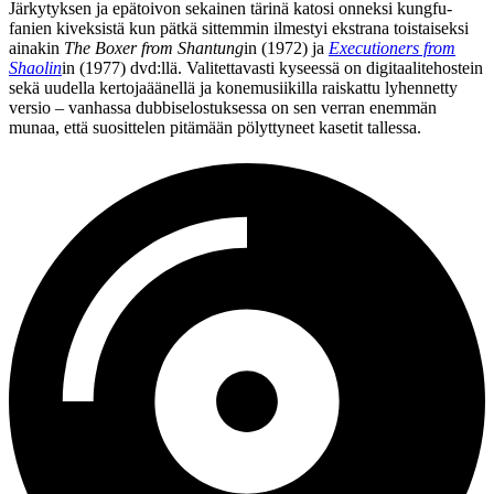
Järkytyksen ja epätoivon sekainen tärinä katosi onneksi kungfu-
fanien kiveksistä kun pätkä sittemmin ilmestyi ekstrana toistaiseksi
ainakin
The Boxer from Shantung
in (1972) ja
Executioners from
Shaolin
in (1977) dvd:llä. Valitettavasti kyseessä on digitaalitehostein
sekä uudella kertojaäänellä ja konemusiikilla raiskattu lyhennetty
versio – vanhassa dubbiselostuksessa on sen verran enemmän
munaa, että suosittelen pitämään pölyttyneet kasetit tallessa.