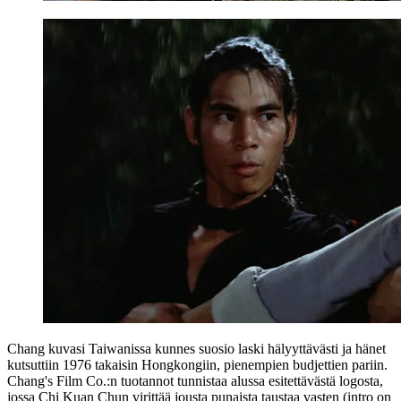
Chang kuvasi Taiwanissa kunnes suosio laski hälyyttävästi ja hänet
kutsuttiin 1976 takaisin Hongkongiin, pienempien budjettien pariin.
Chang's Film Co.:n tuotannot tunnistaa alussa esitettävästä logosta,
jossa
Chi Kuan Chun
virittää jousta punaista taustaa vasten (intro on