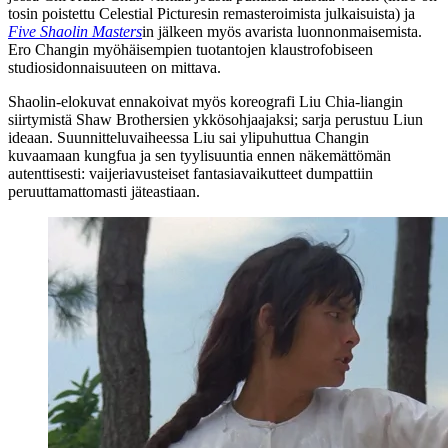
tosin poistettu Celestial Picturesin remasteroimista julkaisuista) ja
Five Shaolin Masters
in jälkeen myös avarista luonnonmaisemista.
Ero Changin myöhäisempien tuotantojen klaustrofobiseen
studiosidonnaisuuteen on mittava.
Shaolin‑elokuvat ennakoivat myös koreografi Liu Chia-liangin
siirtymistä Shaw Brothersien ykkösohjaajaksi; sarja perustuu Liun
ideaan. Suunnitteluvaiheessa Liu sai ylipuhuttua Changin
kuvaamaan kungfua ja sen tyylisuuntia ennen näkemättömän
autenttisesti: vaijeriavusteiset fantasiavaikutteet dumpattiin
peruuttamattomasti jäteastiaan.