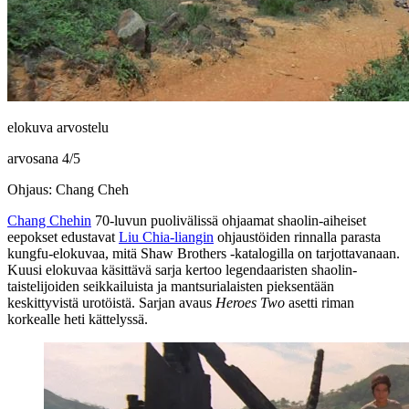
elokuva arvostelu
arvosana
4
/
5
Ohjaus: Chang Cheh
Chang Chehin
70‑luvun puolivälissä ohjaamat shaolin-aiheiset
eepokset edustavat
Liu Chia-liangin
ohjaustöiden rinnalla parasta
kungfu-elokuvaa, mitä Shaw Brothers ‑katalogilla on tarjottavanaan.
Kuusi elokuvaa käsittävä sarja kertoo legendaaristen shaolin-
taistelijoiden seikkailuista ja mantsurialaisten pieksentään
keskittyvistä urotöistä. Sarjan avaus
Heroes Two
asetti riman
korkealle heti kättelyssä.