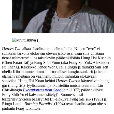
Heroes Two
alkaa shaolin-temppelin tuholla. Nimen "two" ei
suinkaan tarkoita elokuvan olevan jatko‑osa, vaan sillä viitataan
tiensä tulimerestä ulos taisteleviin päähenkilöihin Hung Hsi Kuaniin
(Chen Kuan Tai) ja Fang Shih Yuun (aka Fong Sai Yuk: Alexander
Fu Sheng). Kaksikko lienee Wong Fei Hungin ja munkki San Ten
ohella Kiinan tunnetuimmat historialliset kungfu-sankarit ja heidän
elämänvaiheitaan on väännelty milloin mihinkin elokuvaan
sopiviksi. Hung Hsi Kuan kehitti
Heroes Two
ssa käytettävän hung
gar (hung fist) ‑tyylisuunnan ja ikuistettiin muistettavimmin Liu
Chia-liangin
Executioners from Shaolin
in (1977) päähenkilöksi.
Fong Shih Yu ei kaivanne esittelyjä: Suomessa asti
teatterilevitykseen päässyt
Jet Li
‑elokuva
Fong Sai Yuk
(1993) ja
Ringo Lamin
Burning Paradise
(1994) ovat shaolin-sarjan ohessa
parhaita Fong-tulkintoja.