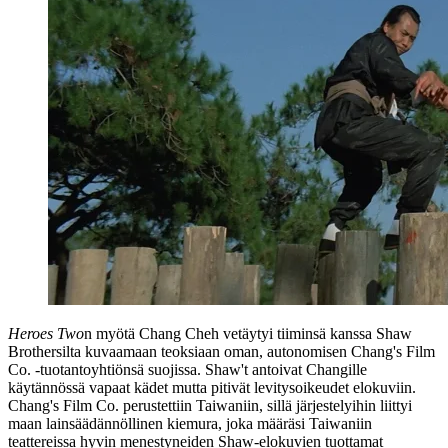
Heroes Two
n myötä Chang Cheh vetäytyi tiiminsä kanssa Shaw
Brothersilta kuvaamaan teoksiaan oman, autonomisen Chang's Film
Co. ‑tuotantoyhtiönsä suojissa. Shaw't antoivat Changille
käytännössä vapaat kädet mutta pitivät levitysoikeudet elokuviin.
Chang's Film Co. perustettiin Taiwaniin, sillä järjestelyihin liittyi
maan lainsäädännöllinen kiemura, joka määräsi Taiwaniin
teattereissa hyvin menestyneiden Shaw-elokuvien tuottamat