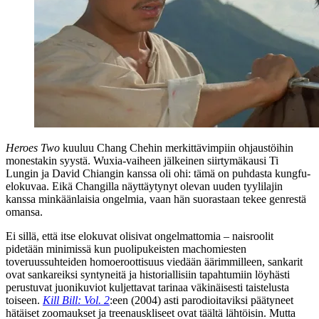
Heroes Two
kuuluu Chang Chehin merkittävimpiin ohjaustöihin
monestakin syystä. Wuxia-vaiheen jälkeinen siirtymäkausi
Ti
Lungin
ja
David Chiangin
kanssa oli ohi: tämä on puhdasta kungfu-
elokuvaa. Eikä Changilla näyttäytynyt olevan uuden tyylilajin
kanssa minkäänlaisia ongelmia, vaan hän suorastaan tekee genrestä
omansa.
Ei sillä, että itse elokuvat olisivat ongelmattomia – naisroolit
pidetään minimissä kun puolipukeisten machomiesten
toveruussuhteiden homoeroottisuus viedään äärimmilleen, sankarit
ovat sankareiksi syntyneitä ja historiallisiin tapahtumiin löyhästi
perustuvat juonikuviot kuljettavat tarinaa väkinäisesti taistelusta
toiseen.
Kill Bill: Vol. 2
:een (2004) asti parodioitaviksi päätyneet
hätäiset zoomaukset ja treenauskliseet ovat täältä lähtöisin. Mutta