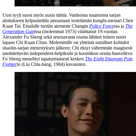
Uusi tyyli suosi myös uusia tähtiä. Vanhoista naamoista sarjan
aloitukseen kelpuutettiin ainoastaan tosielämän kungfu-mestari
Chen
Kuan Tai
. Etualalle tuotiin aiemmin Changin
Police Force
ssa ja
The
Generation Gap
issa (molemmat 1973) vilahtanut 19‑vuotias
Alexander Fu Sheng
sekä seuraavasta osasta lähtien toinen nuori
lupaus Chi Kuan Chun. Molemmille on yhteistä surulliset kohtalot
shaolin-sarjan menestyksen jälkeen: Chi eksyi vähemmän traagisesti
unohdettaviin independent-helpiksiin ja koomikon urasta haaveileva
Fu Sheng menehtyi tapaturmaisesti kesken
The Eight Diagram Pole
Fighter
in (Liu Chia-liang, 1984) kuvausten.