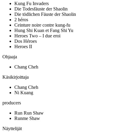
Kung Fu Invaders
Die Todesfäuste der Shaolin
Die tödlichen Fäuste der Shaolin
2 héros
Ceinture noire contre kung-fu
Hung Shi Kuan et Fang Shi Yu
Heroes Two – I due eroi
Dos Héroes
Heroes II
Ohjaaja
Chang Cheh
Käsikirjoittaja
Chang Cheh
Ni Kuang
producers
Run Run Shaw
Runme Shaw
Näyttelijät