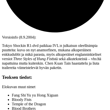
Versioinfo (8.9.2004):
Tokyo Shockin R1‑dvd paikkaa IVL:n julkaisun oleellisimpia
puutteita: kuva on nyt anamorfinen, mukana alkuperäinen
enkkudubbi ja mikä parasta, myös alkuperäiset englanninkieliset
versiot
Three Styles of Hung Fist
istä sekä alkuteksteistä – vhs:ltä
napattuina mutta kuitenkin. Chen Kuan Tain haastattelu ja liuta
trailereita viimeistelevät hyvän paketin.
Teoksen tiedot:
Elokuvan muut nimet
Fang Shi Yu yu Hong Xiguan
Bloody Fists
Temple of the Dragon
Blood Brothers