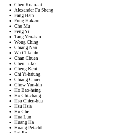
Chen Kuan-tai
Alexander Fu Sheng
Fang Hsin
Fung Hak-on
Chu Mu
Feng Yi
Tang Yen-tsan
Wong Ching
Chiang Nan
Wu Chi-chin
Chan Chuen
Chen Ti-ko
Cheng Kent
Chi Yi-hsiung
Chiang Chuen
Chow Yun-kin
Ho Bao-hsing
Ho Chi-chang
Hsu Chien-hua
Hsu Hsia
Hu Che
Hua Lun
Huang Ha
Huang Pei-chih
Lai En