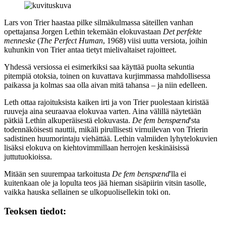
Lars von Trier
haastaa pilke silmäkulmassa säteillen vanhan
opettajansa
Jorgen Lethin
tekemään elokuvastaan
Det perfekte
menneske
(
The Perfect Human
, 1968) viisi uutta versiota, joihin
kuhunkin von Trier antaa tietyt mielivaltaiset rajoitteet.
Yhdessä versiossa ei esimerkiksi saa käyttää puolta sekuntia
pitempiä otoksia, toinen on kuvattava kurjimmassa mahdollisessa
paikassa ja kolmas saa olla aivan mitä tahansa – ja niin edelleen.
Leth ottaa rajoituksista kaiken irti ja von Trier puolestaan kiristää
ruuveja aina seuraavaa elokuvaa varten. Aina välillä näytetään
pätkiä Lethin alkuperäisestä elokuvasta.
De fem benspænd
'sta
todennäköisesti nauttii, mikäli pirullisesti virnuilevan von Trierin
sadistinen huumorintaju viehättää. Lethin valmiiden lyhytelokuvien
lisäksi elokuva on kiehtovimmillaan herrojen keskinäisissä
juttutuokioissa.
Mitään sen suurempaa tarkoitusta
De fem benspænd
'lla ei
kuitenkaan ole ja lopulta teos jää hieman sisäpiirin vitsin tasolle,
vaikka hauska sellainen se ulkopuolisellekin toki on.
Teoksen tiedot: