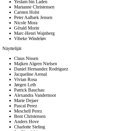
Yeslam bin Laden
Marianne Christensen
Carsten Holst
Peter Aalbæk Jensen
Nicole Mora
Gérald Morin
Marc-Henri Wajnberg
Vibeke Windeløv
Näyttelijät
Claus Nissen
Majken Algren Nielsen
Daniel Hernandez Rodriguez
Jacqueline Arenal
Vivian Rosa
Jørgen Leth
Patrick Bauchau
Alexandra Vandernoot
Marie Dejaer
Pascal Perez
Meschell Perez
Bent Christensen
Anders Hove
Charlotte Sieling