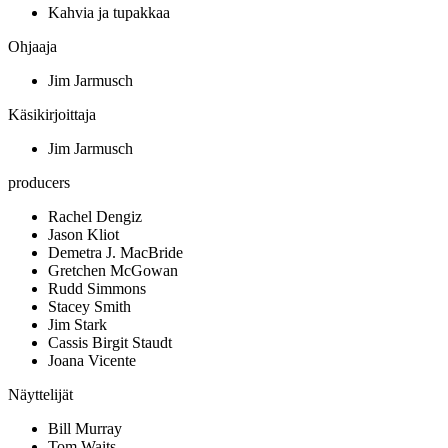
Kahvia ja tupakkaa
Ohjaaja
Jim Jarmusch
Käsikirjoittaja
Jim Jarmusch
producers
Rachel Dengiz
Jason Kliot
Demetra J. MacBride
Gretchen McGowan
Rudd Simmons
Stacey Smith
Jim Stark
Cassis Birgit Staudt
Joana Vicente
Näyttelijät
Bill Murray
Tom Waits