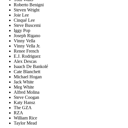
Roberto Benigni
Steven Wright
Joie Lee
Cinqué Lee
Steve Buscemi
Iggy Pop
Joseph Rigano
Vinny Vella
Vinny Vella Jr.
Renee French
E.J. Rodriguez
Alex Descas
Isaach De Bankolé
Cate Blanchett
Michael Hogan
Jack White
Meg White
Alfred Molina
Steve Coogan
Katy Hansz
The GZA
RZA
William Rice
Taylor Mead