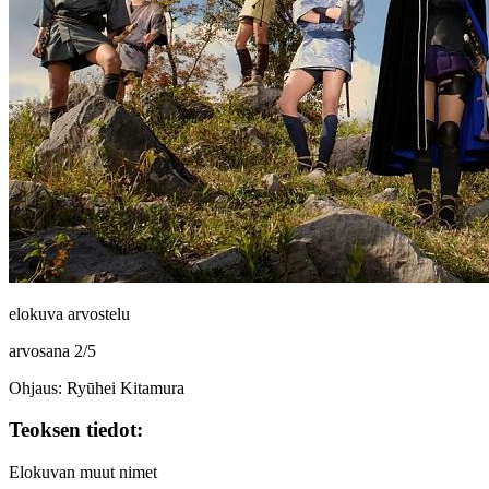
elokuva arvostelu
arvosana
2
/
5
Ohjaus: Ryūhei Kitamura
Teoksen tiedot:
Elokuvan muut nimet