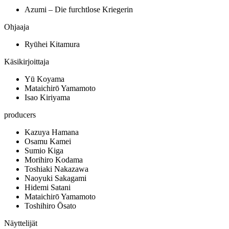
Azumi – Die furchtlose Kriegerin
Ohjaaja
Ryūhei Kitamura
Käsikirjoittaja
Yū Koyama
Mataichirō Yamamoto
Isao Kiriyama
producers
Kazuya Hamana
Osamu Kamei
Sumio Kiga
Morihiro Kodama
Toshiaki Nakazawa
Naoyuki Sakagami
Hidemi Satani
Mataichirō Yamamoto
Toshihiro Ōsato
Näyttelijät