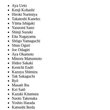
Aya Ueto
Kenji Kohashi
Hiroki Narimiya
Takatoshi Kaneko
Yūma Ishigaki
Yasuomi Sano
Shinji Suzuki
Eita Nagayama
Shōgo Yamaguchi
Shun Oguri
Joe Odagiri
Aya Okamoto
Minoru Matsumoto
Hideo Sakaki
Kenichi Endō
Kazuya Shimizu
Tak Sakaguchi
Ryō
Masatō Ibu
Kei Satō
Kazuki Kitamura
Naoto Takenaka
Yoshio Harada
Katsushi Ikeda