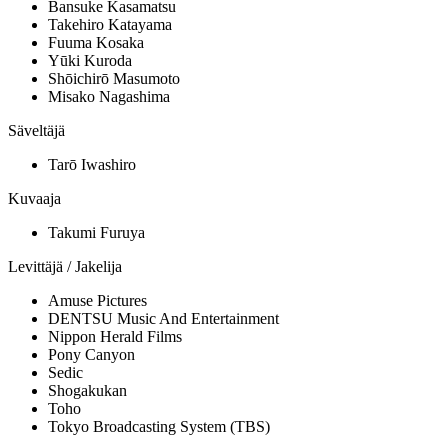
Bansuke Kasamatsu
Takehiro Katayama
Fuuma Kosaka
Yūki Kuroda
Shōichirō Masumoto
Misako Nagashima
Säveltäjä
Tarō Iwashiro
Kuvaaja
Takumi Furuya
Levittäjä / Jakelija
Amuse Pictures
DENTSU Music And Entertainment
Nippon Herald Films
Pony Canyon
Sedic
Shogakukan
Toho
Tokyo Broadcasting System (TBS)