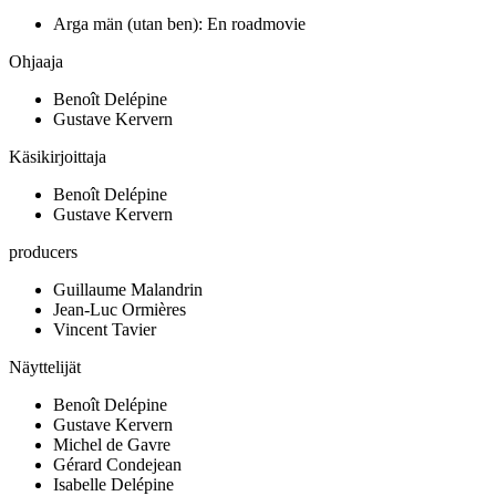
Arga män (utan ben): En roadmovie
Ohjaaja
Benoît Delépine
Gustave Kervern
Käsikirjoittaja
Benoît Delépine
Gustave Kervern
producers
Guillaume Malandrin
Jean-Luc Ormières
Vincent Tavier
Näyttelijät
Benoît Delépine
Gustave Kervern
Michel de Gavre
Gérard Condejean
Isabelle Delépine