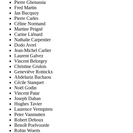
Pierre Ghenassia
Fred Martin
Jan Bucquoy
Pierre Carles
Céline Normand
Martine Peigné
Carine Liénard
Nathalie Carpentier
Dodo Avrel
Jean-Michel Carlier
Laurent Galvez
Vincent Belorgey
Christine Grulois
Geneviève Rotinckx
Abdelaziz Bachaou
Cécile Stanquet
Noël Godin
Vincent Patar
Joseph Dahan
Hughes Tavier
Laurence Vermpiren
Peter Vanmutten
Robert Dehoux
Benoît Poelvoorde
Robin Woerts