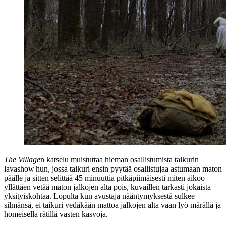
The Village
n katselu muistuttaa hieman osallistumista taikurin
lavashow'hun, jossa taikuri ensin pyytää osallistujaa astumaan maton
päälle ja sitten selittää 45 minuuttia pitkäpiimäisesti miten aikoo
yllättäen vetää maton jalkojen alta pois, kuvaillen tarkasti jokaista
yksityiskohtaa. Lopulta kun avustaja nääntymyksestä sulkee
silmänsä, ei taikuri vedäkään mattoa jalkojen alta vaan lyö märällä ja
homeisella rätillä vasten kasvoja.