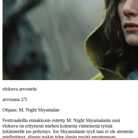
elokuva arvostelu
arvosana
2
/
5
Ohjaus: M. Night Shyamalan
Festivaaleilla ennakkoon esitetty
M. Night Shyamalanin
uusi
elokuva on erityisesti miehen kolmesta viimeisestä työstä
tykänneelle iso pettymys. Jos Shyamalanin tyyli taas ei ole aiemmin
miellyttänyt, tilanne tuskin tulee tämän myötä muuttumaan.