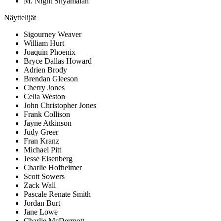
M. Night Shyamalan
Näyttelijät
Sigourney Weaver
William Hurt
Joaquin Phoenix
Bryce Dallas Howard
Adrien Brody
Brendan Gleeson
Cherry Jones
Celia Weston
John Christopher Jones
Frank Collison
Jayne Atkinson
Judy Greer
Fran Kranz
Michael Pitt
Jesse Eisenberg
Charlie Hofheimer
Scott Sowers
Zack Wall
Pascale Renate Smith
Jordan Burt
Jane Lowe
Charlie McDermott