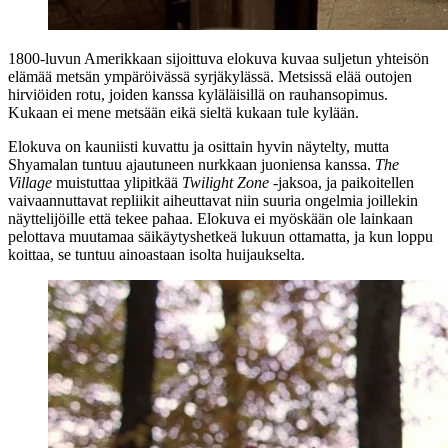
1800‑luvun Amerikkaan sijoittuva elokuva kuvaa suljetun yhteisön
elämää metsän ympäröivässä syrjäkylässä. Metsissä elää outojen
hirviöiden rotu, joiden kanssa kyläläisillä on rauhansopimus.
Kukaan ei mene metsään eikä sieltä kukaan tule kylään.
Elokuva on kauniisti kuvattu ja osittain hyvin näytelty, mutta
Shyamalan tuntuu ajautuneen nurkkaan juoniensa kanssa.
The
Village
muistuttaa ylipitkää
Twilight Zone
‑jaksoa, ja paikoitellen
vaivaannuttavat repliikit aiheuttavat niin suuria ongelmia joillekin
näyttelijöille että tekee pahaa. Elokuva ei myöskään ole lainkaan
pelottava muutamaa säikäytyshetkeä lukuun ottamatta, ja kun loppu
koittaa, se tuntuu ainoastaan isolta huijaukselta.