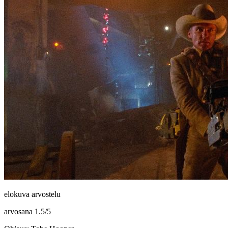
elokuva arvostelu
arvosana
1.5
/
5