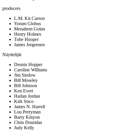
producers
L.M. Kit Carson
Yoram Globus
Menahem Golan
Henry Holmes
Tobe Hooper
James Jorgensen
Näyttelijät
Dennis Hopper
Caroline Williams
Jim Siedow
Bill Moseley
Bill Johnson
Ken Evert
Harlan Jordan
Kirk Sisco
James N. Harrell
Lou Perryman
Barry Kinyon
Chris Douridas
Judy Kelly