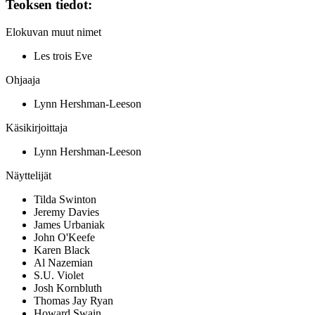
Teoksen tiedot:
Elokuvan muut nimet
Les trois Eve
Ohjaaja
Lynn Hershman-Leeson
Käsikirjoittaja
Lynn Hershman-Leeson
Näyttelijät
Tilda Swinton
Jeremy Davies
James Urbaniak
John O'Keefe
Karen Black
Al Nazemian
S.U. Violet
Josh Kornbluth
Thomas Jay Ryan
Howard Swain