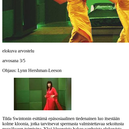
elokuva arvostelu
arvosana
3
/
5
Ohjaus: Lynn Hershman-Leeson
Tilda Swintonin
esittämä epäsosiaalinen tiedenainen luo itsestään
kolme kloonia, jotka tarvitsevat spermasta valmistettavaa sekoitusta
pysyäkseen toimivina. Yksi klooneista hakee vanhoista elokuvista