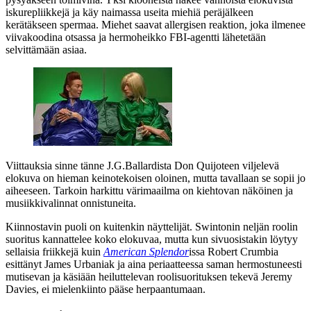
iskurepliikkejä ja käy naimassa useita miehiä peräjälkeen
kerätäkseen spermaa. Miehet saavat allergisen reaktion, joka ilmenee
viivakoodina otsassa ja hermoheikko FBI‑agentti lähetetään
selvittämään asiaa.
Viittauksia sinne tänne
J.G.Ballardista
Don Quijoteen
viljelevä
elokuva on hieman keinotekoisen oloinen, mutta tavallaan se sopii jo
aiheeseen. Tarkoin harkittu värimaailma on kiehtovan näköinen ja
musiikkivalinnat onnistuneita.
Kiinnostavin puoli on kuitenkin näyttelijät. Swintonin neljän roolin
suoritus kannattelee koko elokuvaa, mutta kun sivuosistakin löytyy
sellaisia friikkejä kuin
American Splendor
issa
Robert Crumbia
esittänyt
James Urbaniak
ja aina periaatteessa saman hermostuneesti
mutisevan ja käsiään heiluttelevan roolisuorituksen tekevä
Jeremy
Davies
, ei mielenkiinto pääse herpaantumaan.