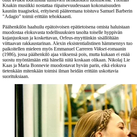
Knakin
musiikki nostattaa riipaisevuudessaan kokonaisuuden
kauniin traagiseksi, erityisesti pääteemana toistuva
Samuel Barberin
"Adagio" toimii erittäin tehokkaasti.
Päähenkilön haahuilu epätoivoisen epätietoisena omista haluistaan
muodostaa elokuvasta todellisuuksien tasolta toiselle hyppivän
kujanjuoksun ja koskettavan, Orfeus-myyttiinkin sisällöltään
viittaavan rakkaustarinan. Alexin eksistentialistinen hämmennys tuo
paikoitellen mieleen myös
Emmanuel Carreren
Viikset
-romaanin
(1986), jossa päähenkilö ajaa viiksensä pois, mutta kukaan ei enää
suostu myöntämään että hänellä niitä koskaan olikaan. Nikolaj Lie
Kaas ja Maria Bonnevie muodostavat hyvän parin, eikä elokuva
tietenkään mitenkään toimisi ilman heidän erittäin uskottavia
suorituksiaan.