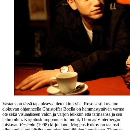
Vastaus on tässä tapauksessa tietenkin kyllä. Rosoisesti kuvatun
elokuvan ohjanneella
Christoffer Boella
on hämmästyttävän varma
ote sekä visuaaliseen valon ja varjon leikkiin että tarinaansa ja sen
hahmoihin. Kirjoituskumppanina toiminut,
Thomas Vinterbergin
loistavan
Festen
in (1998) kirjoittanut
Mogens Rukov
on taatusti
ollut avuksi todellisilta tuntuvien henkilöiden luomisessa.
Thomas