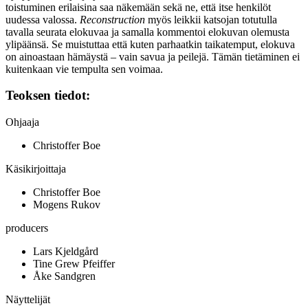
toistuminen erilaisina saa näkemään sekä ne, että itse henkilöt
uudessa valossa.
Reconstruction
myös leikkii katsojan totutulla
tavalla seurata elokuvaa ja samalla kommentoi elokuvan olemusta
ylipäänsä. Se muistuttaa että kuten parhaatkin taikatemput, elokuva
on ainoastaan hämäystä – vain savua ja peilejä. Tämän tietäminen ei
kuitenkaan vie tempulta sen voimaa.
Teoksen tiedot:
Ohjaaja
Christoffer Boe
Käsikirjoittaja
Christoffer Boe
Mogens Rukov
producers
Lars Kjeldgård
Tine Grew Pfeiffer
Åke Sandgren
Näyttelijät