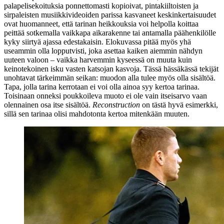
palapelisekoituksia ponnettomasti kopioivat, pintakiiltoisten ja
sirpaleisten musiikkivideoiden parissa kasvaneet keskinkertaisuudet
ovat huomanneet, että tarinan heikkouksia voi helpolla koittaa
peittää sotkemalla vaikkapa aikarakenne tai antamalla päähenkilölle
kyky siirtyä ajassa edestakaisin. Elokuvassa pitää myös yhä
useammin olla lopputvisti, joka asettaa kaiken aiemmin nähdyn
uuteen valoon – vaikka harvemmin kyseessä on muuta kuin
keinotekoinen isku vasten katsojan kasvoja. Tässä hässäkässä tekijät
unohtavat tärkeimmän seikan: muodon alla tulee myös olla sisältöä.
Tapa, jolla tarina kerrotaan ei voi olla ainoa syy kertoa tarinaa.
Toisinaan onneksi poukkoileva muoto ei ole vain itseisarvo vaan
olennainen osa itse sisältöä.
Reconstruction
on tästä hyvä esimerkki,
sillä sen tarinaa olisi mahdotonta kertoa mitenkään muuten.