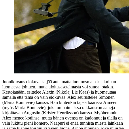
Juonikuvaus elokuvasta jää auttamatta luonnosmaiseksi tarinan
luonteesta johtuen, mutta aloitusasetelmasta voi sanoa jotakin.
Kertojanääni esittelee Alexin (
Nikolaj Lie Kaas
) ja huomauttaa
samalla että tämä on vain elokuvaa. Alex seurustelee Simonen
(
Maria Bonnevie
) kanssa. Hän kuitenkin tapaa baarissa Aimeen
(myös Maria Bonnevie), joka on naimisissa rakkausromaaneja
kirjoittavan Augustin (
Krister Henriksson
) kanssa. Myöhemmin
Alex menee kotiinsa, mutta hänen ovensa on kadonnut ja tilalla on
vain lukittu pieni komero. Naapuri ei enää tunnista miestä lainkaan
ja sama tilanne toistuu ystävien luona. Ainoa ihminen, joka muistaa