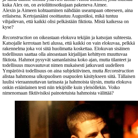
kuka Alex on, on avioliittosotkujaan pakeneva Aimee.
Alexin ja Aimeen kohtaaminen nähdään useampaan otteeseen, aina
erilaisena. Kertojanääni osoittautuu Augustiksi, mikä tuntuu
vihjailevan, että kaikki olisi pelkästään fiktiota. Mistä kaikessa on
kyse?
Reconstruction
on oikeastaan elokuva tekijän ja katsojan suhteesta.
Katsojalle kerrotaan heti alussa, että kaikki on vain elokuvaa, pelkkä
rakennelma joka voi siitä huolimatta koskettaa. Elokuvan sisäinen
todellisuus saattaa olla ainoastaan kirjailijan kehittyen muuttuvaa
fiktiota. Hahmot pysyvät samanlaisina koko ajan, mutta tilanteet ja
todellisuus muovautuvat nimen mukaisesti jatkuvasti uudelleen
Ympäröivä todellisuus on aina subjektiivinen, mutta
Reconstruction
alistaa hahmonsa ulkopuolisen osapuolen käsitykseen siitä. Tällaisen
luulisi vieraannuttavan tarinasta ja hahmoista täysin, mutta elokuva
onkin eräänlainen testi niin tekijöille kuin yleisöllekin. Voiko
nimenomaan fiktiivisiksi painotetuista hahmoista välittää?