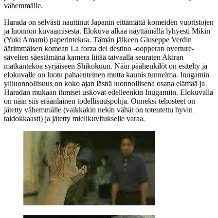
vähemmälle.
Harada on selvästi nauttinut Japanin eittämättä komeiden vuoristojen
ja luonnon kuvaamisesta. Elokuva alkaa näyttämällä lyhyesti Mikin
(
Yuki Amami
) paperintekoa. Tämän jälkeen
Giuseppe Verdin
äärimmäisen komean La forza del destino ‑oopperan overture-
sävelten säestämänä kamera liitää taivaalla seuraten Akiran
matkantekoa syrjäiseen Shikokuun. Näin päähenkilöt on esitelty ja
elokuvalle on luotu pahaenteinen mutta kaunis tunnelma. Inugamin
yliluonnollisuus on koko ajan läsnä luonnollisena osana elämää ja
Haradan mukaan ihmiset uskovat edelleenkin Inugamiin. Elokuvalla
on näin siis eräänlainen todellisuuspohja. Onneksi tehosteet on
jätetty vähemmälle (vaikkakin nekin vähät on toteutettu hyvin
taidokkaasti) ja jätetty mielikuvitukselle varaa.