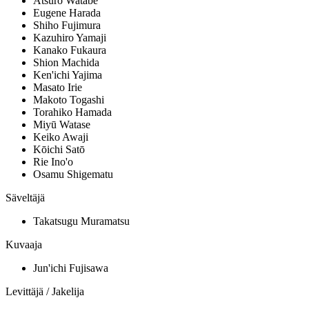
Atsuro Watabe
Eugene Harada
Shiho Fujimura
Kazuhiro Yamaji
Kanako Fukaura
Shion Machida
Ken'ichi Yajima
Masato Irie
Makoto Togashi
Torahiko Hamada
Miyū Watase
Keiko Awaji
Kōichi Satō
Rie Ino'o
Osamu Shigematu
Säveltäjä
Takatsugu Muramatsu
Kuvaaja
Jun'ichi Fujisawa
Levittäjä / Jakelija