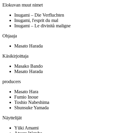
Elokuvan muut nimet
Inugami – Die Verfluchten
Inugami, l'esprit du mal
Inugami – Le divinità maligne
Ohjaaja
Masato Harada
Käsikirjoittaja
Masako Bando
Masato Harada
producers
Masato Hara
Fumio Inoue
Toshio Nabeshima
Shunsuke Yamada
Näyttelijät
Yūki Amami