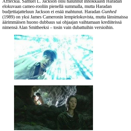
Affleckia
.
Samuel L. Jackson
olisi halunnut innokkaasti Haradan
elokuvaan cameo-rooliin pienellä summalla, mutta Haradan
budjettiajatteluun Jackson ei enää mahtunut. Haradan
Gunhed
(1989) on yksi
James Cameronin
lempielokuvista, mutta länsimaissa
äärimmäisen huono dubbaus sai ohjaajan vaihtamaan krediiteissä
nimensä
Alan Smitheeksi
– tosin vain dubattuihin versioihin.