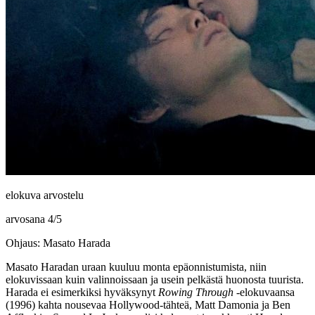
elokuva arvostelu
arvosana
4
/
5
Ohjaus: Masato Harada
Masato Haradan
uraan kuuluu monta epäonnistumista, niin
elokuvissaan kuin valinnoissaan ja usein pelkästä huonosta tuurista.
Harada ei esimerkiksi hyväksynyt
Rowing Through
‑elokuvaansa
(1996) kahta nousevaa Hollywood-tähteä,
Matt Damonia
ja
Ben