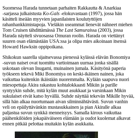
Suomessa Harada tunnetaan parhaiten Rakkautta & Anarkiaa
‑sarjassa julkaistusta
Ko‑Gals
‑elokuvastaan (1997), jossa hän
käsitteli itseään myyvien japanilaisten koulutyttöjen
rahanhankkimistapoja. Vieläkin useammat lienevät nähneet miehen
Tom Cruisen
tähdittämässä
The Last Samurai
ssa (2003), jossa
Harada näytteli sivuosassa Omuran roolin. Harada on viettänyt
suuren osan elämästään USA:ssa ja olipa mies aikoinaan itsensä
Howard Hawksin
oppipoikana.
Shikokun saarella sijaitsevassa pienessä kylässä elävän Bonomiya
‑suvun naiset ovat tuomittu vartioimaan uurnaa jonka sisällä
uskotaan olevan Inugami, muinainen jumala. Käsityönä paperia
työkseen tekevä Miki Bonomiya on keski-ikäinen nainen, joka
vaikuttaa kuitenkin ikäistään nuoremmalta. Kylään saapuva nuori
miesopettaja Akira rakastuu kohtalokkaasti Mikiin ja parille
syntyykin suhde, mitä kylän muut asukkaat ja varsinkaan Mikin
sukulaiset eivät katso hyvällä. Suhde näyttää tekevän Mikille hyvää,
sillä hän alkaa nuortumaan aivan silminnähtävästi. Suvun vanhin
veli on epäilyttävänkin mustasukkainen ja pian Akiralle alkaa
paljastua suvun synkkä menneisyys. Samalla kirous vaikuttaa
päähenkilöiden jokapäiväiseen elämään ja oudot kuolemat alkavat
ennen pitkää pelottaa muitakin kylän asukkaita.