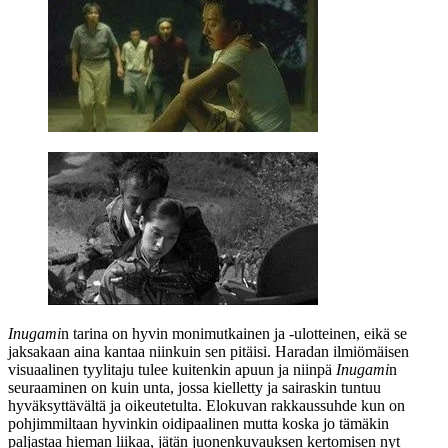
Inugami
n tarina on hyvin monimutkainen ja ‑ulotteinen, eikä se
jaksakaan aina kantaa niinkuin sen pitäisi. Haradan ilmiömäisen
visuaalinen tyylitaju tulee kuitenkin apuun ja niinpä
Inugami
n
seuraaminen on kuin unta, jossa kielletty ja sairaskin tuntuu
hyväksyttävältä ja oikeutetulta. Elokuvan rakkaussuhde kun on
pohjimmiltaan hyvinkin oidipaalinen mutta koska jo tämäkin
paljastaa hieman liikaa, jätän juonenkuvauksen kertomisen nyt