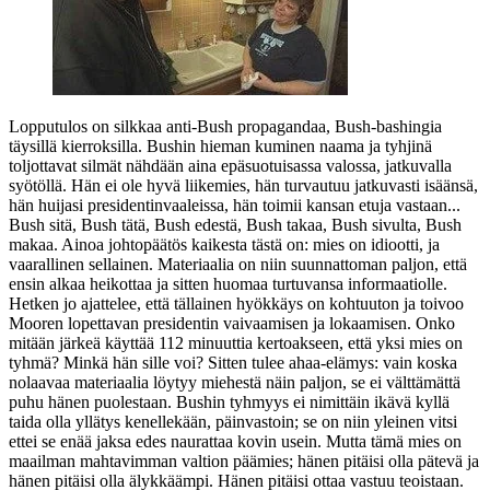
Lopputulos on silkkaa anti-Bush propagandaa, Bush-bashingia
täysillä kierroksilla. Bushin hieman kuminen naama ja tyhjinä
toljottavat silmät nähdään aina epäsuotuisassa valossa, jatkuvalla
syötöllä. Hän ei ole hyvä liikemies, hän turvautuu jatkuvasti isäänsä,
hän huijasi presidentinvaaleissa, hän toimii kansan etuja vastaan...
Bush sitä, Bush tätä, Bush edestä, Bush takaa, Bush sivulta, Bush
makaa. Ainoa johtopäätös kaikesta tästä on: mies on idiootti, ja
vaarallinen sellainen. Materiaalia on niin suunnattoman paljon, että
ensin alkaa heikottaa ja sitten huomaa turtuvansa informaatiolle.
Hetken jo ajattelee, että tällainen hyökkäys on kohtuuton ja toivoo
Mooren lopettavan presidentin vaivaamisen ja lokaamisen. Onko
mitään järkeä käyttää 112 minuuttia kertoakseen, että yksi mies on
tyhmä? Minkä hän sille voi? Sitten tulee ahaa-elämys: vain koska
nolaavaa materiaalia löytyy miehestä näin paljon, se ei välttämättä
puhu hänen puolestaan. Bushin tyhmyys ei nimittäin ikävä kyllä
taida olla yllätys kenellekään, päinvastoin; se on niin yleinen vitsi
ettei se enää jaksa edes naurattaa kovin usein. Mutta tämä mies on
maailman mahtavimman valtion päämies; hänen pitäisi olla pätevä ja
hänen pitäisi olla älykkäämpi. Hänen pitäisi ottaa vastuu teoistaan.