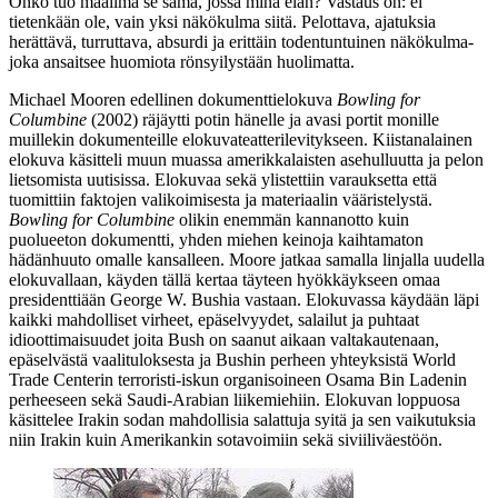
Onko tuo maailma se sama, jossa minä elän? Vastaus on: ei
tietenkään ole, vain yksi näkökulma siitä. Pelottava, ajatuksia
herättävä, turruttava, absurdi ja erittäin todentuntuinen näkökulma‑
joka ansaitsee huomiota rönsyilystään huolimatta.
Michael Mooren edellinen dokumenttielokuva
Bowling for
Columbine
(2002) räjäytti potin hänelle ja avasi portit monille
muillekin dokumenteille elokuvateatterilevitykseen. Kiistanalainen
elokuva käsitteli muun muassa amerikkalaisten asehulluutta ja pelon
lietsomista uutisissa. Elokuvaa sekä ylistettiin varauksetta että
tuomittiin faktojen valikoimisesta ja materiaalin vääristelystä.
Bowling for Columbine
olikin enemmän kannanotto kuin
puolueeton dokumentti, yhden miehen keinoja kaihtamaton
hädänhuuto omalle kansalleen. Moore jatkaa samalla linjalla uudella
elokuvallaan, käyden tällä kertaa täyteen hyökkäykseen omaa
presidenttiään
George W. Bushia
vastaan. Elokuvassa käydään läpi
kaikki mahdolliset virheet, epäselvyydet, salailut ja puhtaat
idioottimaisuudet joita Bush on saanut aikaan valtakautenaan,
epäselvästä vaalituloksesta ja Bushin perheen yhteyksistä World
Trade Centerin terroristi-iskun organisoineen
Osama Bin Ladenin
perheeseen sekä Saudi-Arabian liikemiehiin. Elokuvan loppuosa
käsittelee Irakin sodan mahdollisia salattuja syitä ja sen vaikutuksia
niin Irakin kuin Amerikankin sotavoimiin sekä siviiliväestöön.