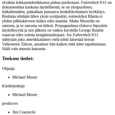
räväkän leikkaustekniikkansa puhua puolestaan.
Fahrenheit 9/11
on
dokumenttina kaukana täydellisestä; se on yksipuolinen,
häikäilemätön, paikallaan junnaava henkilökohtainen hyökkäys.
Bushista tehdään lähes yksin syntipukki, esimerkiksi Blairia ei
yhden pilkkakirveen lisäksi edes mainita. Mutta Moorella on
sanoma, ja se sanoma on tärkeä. Propagandana elokuva hipookin
täydellisyyttä ja sen jälkeen on vaikea kuvitella George Bushin
osaavan edes solmia kengännauhojaan. Jos
Fahrenheit 9/11
nähtyään joku amerikkalainen vielä tohtii äänestää herran
Valkoiseen Taloon, ansaitsee hän kaiken mitä tulee tapahtumaan.
Sääli vain muusta kansasta.
Teoksen tiedot:
Ohjaaja
Michael Moore
Käsikirjoittaja
Michael Moore
producers
Jim Czarnecki