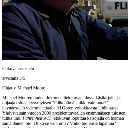
elokuva arvostelu
arvosana
3
/
5
Ohjaus: Michael Moore
Michael Mooren
uuden dokumenttielokuvan alussa käsikirjoittaja-
ohjaaja esittää kysymyksen
"Oliko tämä kaikki vain unta?"
,
näyttäessään videomateriaalia
Al Goren
voitokkaasta juhlinnasta
Yhdysvaltain vuoden 2000 presidentinvaalien ensimmäisten tulosten
tultua ilmi.
Fahrenheit 9/11
‑elokuvan loputtua katsojalla on hieman
samanlainen olo. Oliko se vain unta? Voiko tuollaista tapahtua?