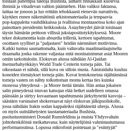
toistaan pahempia faktoja Bushista, laittaen rinnakkain kuolevia
ihmisiä ja vitsailevan valtion päämiehen. Hän valikoi faktansa,
laittaa ne jonoon ja luo erittäin tehokkaasti etenevän narratiivin,
käyttäen ennen näkemätöntä arkistomateriaalia ja tempaavia
pop‑kappaleita vauhdikkaissa ja ivallisissa montaaseissa koko ajan
painottaen presidentin heikkouksia. Asiayhteydet jäävät toisinaan
täysin hämärän peittoon villissä jukstapositiotykityksessä. Moore
tekee dokumenttia kuin absurdia trilleriä, kertoen tapahtumat,
osoittaen syylliset ja "paljastaen" heidän näennäiset motiivinsa.
Kaikki tuntuu saumattomalta, kuin valtavalta maailmanlaajuiselta
draamalta jonka rakenne valjastaa mitä moninaisimmat asiat Mooren
omiin tarkoituksiin. Elokuvan alussa nähdään Al‑Qaidan
itsemurhahyökkäys World Trade Centerin torneja päin. Tai
oikeastaan ei nähdä, sillä kuva on silloin musta. Ääniraidalta kuuluu
koneiden törmäykset torneja päin. Kuvat lentokoneista räjähtämässä
torneja vasten on nähty tolkuttoman monta kertaa ties kuinka
monessa yhteydessä – ja Moore tietää tämän. Hän antaa jokaisen
salin pimeydessä istuvan katsojan elää hetket uudelleen omassa
päässään ja siirtyy kuvaamaan tapahtumasta järkyttyneitä kasvoja –
säästäen varsinaiset shokeeraavat näyt elokuvan jälkipuoliskolle,
jossa nähdään Irakin sodan kappaleiksi räjähtäneitä uhreja. Alussa
on myös uutislähetysten taustamateriaalia Bushista,
puolustusministeri
Donald Rumsfeldista
ja muista Yhdysvaltain
johtohenkilöistä meikattavana; kuin näyttelijöinä valmistautumassa
performanssiinsa. Lopussa mikrofonit poistetaan ja "esiintyjät"