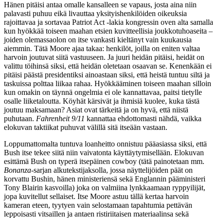
Hänen pitäisi antaa omalle kansalleen se vapaus, josta aina niin
palavasti puhuu eikä livauttaa yksityishenkilöiden oikeuksia
rajoittavaa ja sortavaa Patriot Act ‑lakia kongressin oven alta samalla
kun hyökkää toiseen maahan etsien kuvitteellisia joukkotuhoaseita –
joiden olemassaolon on itse vankasti kieltänyt vain kuukausia
aiemmin. Tätä Moore ajaa takaa: henkilöt, joilla on eniten valtaa
harvoin joutuvat siitä vastuuseen. Ja juuri heidän pitäisi, heidät on
valittu töihinsä siksi, että heidän oletetaan osaavan se. Kenenkään ei
pitäisi päästä presidentiksi ainoastaan siksi, että heistä tuntuu siltä ja
taskuissa polttaa liikaa rahaa. Hyökkääminen toiseen maahan silloin
kun omakin on täynnä ongelmia ei ole kannattavaa, paitsi tietylle
osalle liiketaloutta. Köyhät kärsivät ja ihmisiä kuolee, kuka tästä
joutuu maksamaan? Asiat ovat tärkeitä ja on hyvä, että niistä
puhutaan.
Fahrenheit 9/11
kannattaa ehdottomasti nähdä, vaikka
elokuvan taktiikat puhuvat välillä sitä itseään vastaan.
Loppumattomalta tuntuva loanheitto onnistuu pääasiassa siksi, että
Bush itse tekee siitä niin vaivatonta käyttäytymisellään. Elokuvan
esittämä Bush on typerä itsepäinen cowboy (tätä painotetaan mm.
Bonanza
-sarjan alkutekstijaksolla, jossa näyttelijöiden päät on
korvattu Bushin, hänen ministeriensä sekä Englannin pääministeri
Tony Blairin
kasvoilla) joka on valmiina lynkkaamaan ryppyilijät,
jopa kuvitellut sellaiset. Itse Moore astuu tällä kertaa harvoin
kameran eteen, tyytyen vain selostamaan tapahtumia pettävän
leppoisasti vitsaillen ja antaen ristiriitaisen materiaalinsa sekä