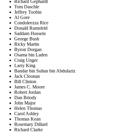
Richard Gephardt
Tom Daschle
Jeffrey Toobin
Al Gore
Condoleezza Rice
Donald Rumsfeld
Saddam Hussein
George Bush
Ricky Martin
Byron Dorgan
Osama bin Laden
Craig Unger
Larry King
Bandar bin Sultan bin Abdulaziz
Jack Cloonan
Bill Clinton
James C. Moore
Robert Jordan
Dan Briody
John Major
Helen Thomas
Carol Ashley
Thomas Kean
Rosemary Dillard
Richard Clarke