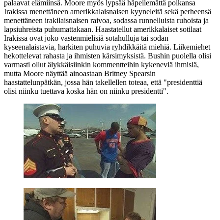
palaavat elämiinsä. Moore myös lypsää häpeilemättä poikansa
Irakissa menettäneen amerikkalaisnaisen kyyneleitä sekä perheensä
menettäneen irakilaisnaisen raivoa, sodassa runnelluista ruhoista ja
lapsiuhreista puhumattakaan. Haastatellut amerikkalaiset sotilaat
Irakissa ovat joko vastenmielisiä sotahulluja tai sodan
kyseenalaistavia, harkiten puhuvia ryhdikkäitä miehiä. Liikemiehet
hekottelevat rahasta ja ihmisten kärsimyksistä. Bushin puolella olisi
varmasti ollut älykkäisiinkin kommentteihin kykeneviä ihmisiä,
mutta Moore näyttää ainoastaan
Britney Spearsin
haastattelunpätkän, jossa hän takellellen toteaa, että
"presidenttiä
olisi niinku tuettava koska hän on niinku presidentti"
.