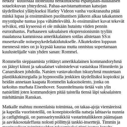
hetkeä"
kuulostaa liioitellulta hehkutukselta espanjalais-italialaisen
sotaelokuvan yhteydessä. Pahaa-aavistamattoman katsojan
täydelliseksi yllätykseksi Harley Videon vanha vuokranauha pitää
minkä lupaa ja ensimmäisen puolituntisen jälkeen alkaa takakannen
myyntipuhe tuntua jopa vähättelevältä. Jo ensimmäiset kuvat tekevät
selväksi, että kyseessä ei ole mikään hutaistu viiden pennin
eurorahastus. Parhaaseen saksalaisen ekspressionismin tyyliin
maalatussa kammiossa amerikkalainen sotilas alistetaan SS:n
musertavalle noisepsykedeliakidutukselle. Alkutekstien loppuun
mennessä mies on jo kypsää kauraa mutta onnistuu sopertamaan
kuulustelijalle vain yhden sanan:
Rommel
.
Rommelin sieppaamista yrittänyt amerikkalainen kommandoryhmä
on jäänyt kiinni ja saksalaiset valmistelevat vastaiskua Himmlerin ja
Canarsiksen johdolla. Natsien vastavakoilun iskuryhmä muutetaan
plastiikkakirurgialla ja hypnoosilla jenkkien täydellisiksi kopioiksi ja
heidän annetaan kaapata Rommelin kaksoisolento, jonka on
tarkoitus murhata Eisenhover. Suunnitelmasta tietää vain ylin
natsieliitti joten kommandojen pitää taistella tiensä läpi saksalaisten
miehittämän Ranskan.
Matkalle mahtuu monenlaista toimintaa, on takaa-ajoja viemäreissä
ja kapeilla vuoristoteillä, on konepistooleilla natseja lahtaavia nunnia
ja catfightingiä, on panssarirynnäkköä vastarintaliikkeen päämajaan
ja aavikkosotaleffasta nolosti pöllittyjä tankki-inserttejä. Timmin ja