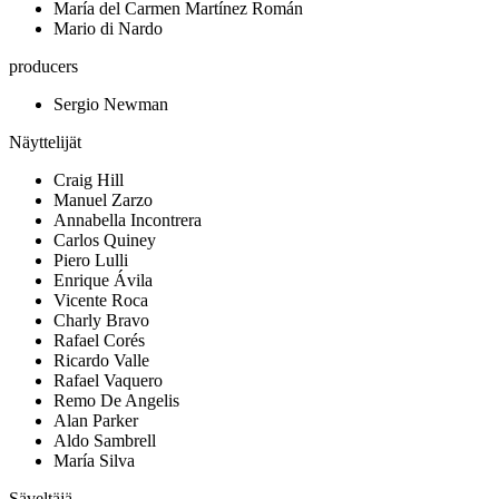
María del Carmen Martínez Román
Mario di Nardo
producers
Sergio Newman
Näyttelijät
Craig Hill
Manuel Zarzo
Annabella Incontrera
Carlos Quiney
Piero Lulli
Enrique Ávila
Vicente Roca
Charly Bravo
Rafael Corés
Ricardo Valle
Rafael Vaquero
Remo De Angelis
Alan Parker
Aldo Sambrell
María Silva
Säveltäjä