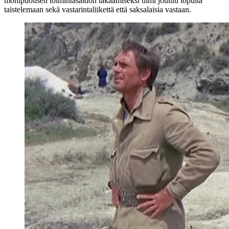
monipuolisen toimintasaldon takaamiseksi tiimi joutuu lopulta
taistelemaan sekä vastarintaliikettä että saksalaisia vastaan.