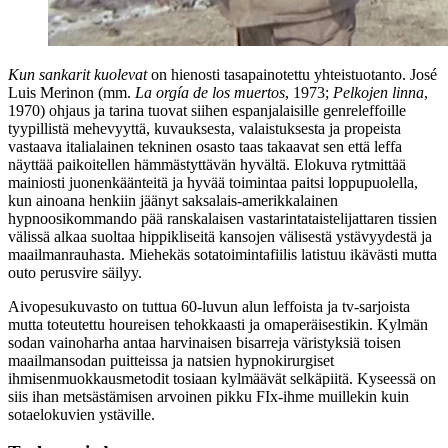
Kun sankarit kuolevat
on hienosti tasapainotettu yhteistuotanto.
José
Luis Merinon
(mm.
La orgía de los muertos
, 1973;
Pelkojen linna
,
1970) ohjaus ja tarina tuovat siihen espanjalaisille genreleffoille
tyypillistä mehevyyttä, kuvauksesta, valaistuksesta ja propeista
vastaava italialainen tekninen osasto taas takaavat sen että leffa
näyttää paikoitellen hämmästyttävän hyvältä. Elokuva rytmittää
mainiosti juonenkäänteitä ja hyvää toimintaa paitsi loppupuolella,
kun ainoana henkiin jäänyt saksalais-amerikkalainen
hypnoosikommando pää ranskalaisen vastarintataistelijattaren tissien
välissä alkaa suoltaa hippikliseitä kansojen välisestä ystävyydestä ja
maailmanrauhasta. Miehekäs sotatoimintafiilis latistuu ikävästi mutta
outo perusvire säilyy.
Aivopesukuvasto on tuttua 60‑luvun alun leffoista ja tv‑sarjoista
mutta toteutettu houreisen tehokkaasti ja omaperäisestikin. Kylmän
sodan vainoharha antaa harvinaisen bisarreja väristyksiä toisen
maailmansodan puitteissa ja natsien hypnokirurgiset
ihmisenmuokkausmetodit tosiaan kylmäävät selkäpiitä. Kyseessä on
siis ihan metsästämisen arvoinen pikku FIx‑ihme muillekin kuin
sotaelokuvien ystäville.