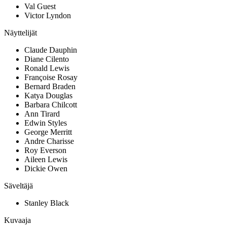
Val Guest
Victor Lyndon
Näyttelijät
Claude Dauphin
Diane Cilento
Ronald Lewis
Françoise Rosay
Bernard Braden
Katya Douglas
Barbara Chilcott
Ann Tirard
Edwin Styles
George Merritt
Andre Charisse
Roy Everson
Aileen Lewis
Dickie Owen
Säveltäjä
Stanley Black
Kuvaaja