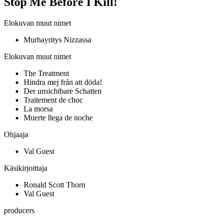
Stop Me Before I Kill!
Elokuvan muut nimet
Murhayritys Nizzassa
Elokuvan muut nimet
The Treatment
Hindra mej från att döda!
Der unsichtbare Schatten
Traitement de choc
La morsa
Muerte llega de noche
Ohjaaja
Val Guest
Käsikirjoittaja
Ronald Scott Thorn
Val Guest
producers