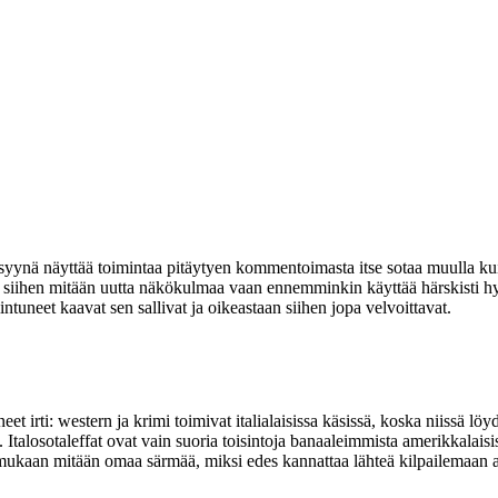
osyynä näyttää toimintaa pitäytyen kommentoimasta itse sotaa muulla ku
o siihen mitään uutta näkökulmaa vaan ennemminkin käyttää härskisti h
ntuneet kaavat sen sallivat ja oikeastaan siihen jopa velvoittavat.
eet irti: western ja krimi toimivat italialaisissa käsissä, koska niissä lö
lä. Italosotaleffat ovat vain suoria toisintoja banaaleimmista amerikkalai
mukaan mitään omaa särmää, miksi edes kannattaa lähteä kilpailemaan a