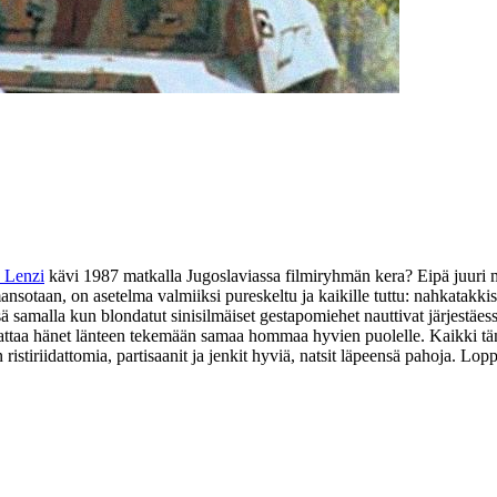
 Lenzi
kävi 1987 matkalla Jugoslaviassa filmiryhmän kera? Eipä juuri 
otaan, on asetelma valmiiksi pureskeltu ja kaikille tuttu: nahkatakkise
sä samalla kun blondatut sinisilmäiset gestapomiehet nauttivat järjestäess
saattaa hänet länteen tekemään samaa hommaa hyvien puolelle. Kaikki t
ristiriidattomia, partisaanit ja jenkit hyviä, natsit läpeensä pahoja. L