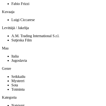
Fabio Frizzi
Kuvaaja
Luigi Ciccarese
Levittäjä / Jakelija
A.M. Trading International S.r.l.
Sutjeska Film
Maa
Italia
Jugoslavia
Genre
Seikkailu
Mysteeri
Sota
Toiminta
Kategoria
Natsismi