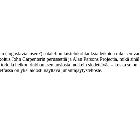
Jugoslavialaisen?) sotaleffan taistelukohtauksia leikaten rakeisen vanh
koitus
John Carpenterin
perussettiä ja Alan Parsons Projectia, mikä sinä
 todella heikon dubbauksen ansiosta melkein siedettävää – koska se on n
effassa on yksi aidosti näyttävä junanräjäytystehoste.