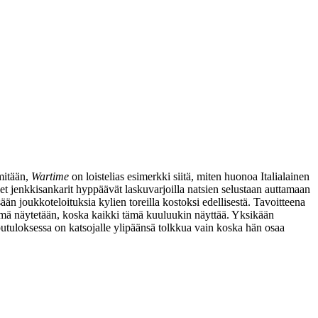
mitään,
Wartime
on loistelias esimerkki siitä, miten huonoa Italialainen
t jenkkisankarit hyppäävät laskuvarjoilla natsien selustaan auttamaan
ään joukkoteloituksia kylien toreilla kostoksi edellisestä. Tavoitteena
ämä näytetään, koska kaikki tämä kuuluukin näyttää. Yksikään
opputuloksessa on katsojalle ylipäänsä tolkkua vain koska hän osaa