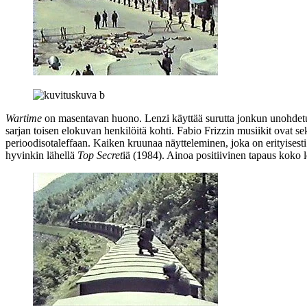
Wartime
on masentavan huono. Lenzi käyttää surutta jonkun unohdetun (
sarjan toisen elokuvan henkilöitä kohti.
Fabio Frizzin
musiikit ovat se
perioodisotaleffaan. Kaiken kruunaa näytteleminen, joka on erityisesti
hyvinkin lähellä
Top Secret
iä (1984). Ainoa positiivinen tapaus koko l