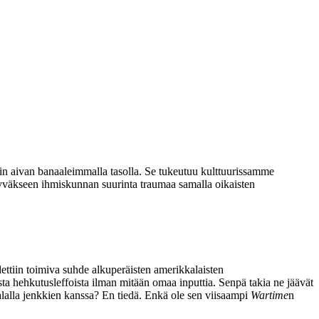
in aivan banaaleimmalla tasolla. Se tukeutuu kulttuurissamme
yväkseen ihmiskunnan suurinta traumaa samalla oikaisten
ydettiin toimiva suhde alkuperäisten amerikkalaisten
sista hehkutusleffoista ilman mitään omaa inputtia. Senpä takia ne jäävät
lalla jenkkien kanssa? En tiedä. Enkä ole sen viisaampi
Wartime
n