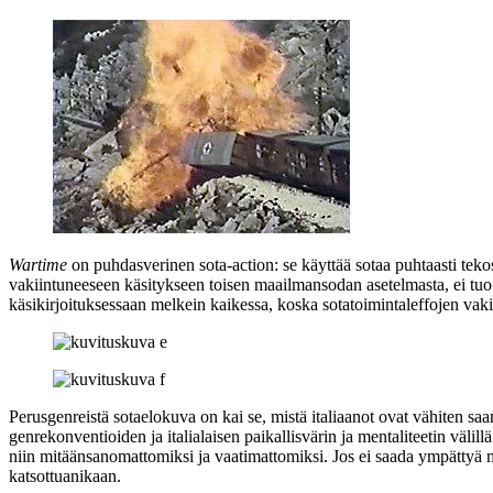
Wartime
on puhdasverinen sota-action: se käyttää sotaa puhtaasti tek
vakiintuneeseen käsitykseen toisen maailmansodan asetelmasta, ei tu
käsikirjoituksessaan melkein kaikessa, koska sotatoimintaleffojen vakii
Perusgenreistä sotaelokuva on kai se, mistä italiaanot ovat vähiten saan
genrekonventioiden ja italialaisen paikallisvärin ja mentaliteetin välil
niin mitäänsanomattomiksi ja vaatimattomiksi. Jos ei saada ympättyä 
katsottuanikaan.