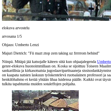
elokuva arvostelu
arvosana
1
/
5
Ohjaus: Umberto Lenzi
Majuri Dietrich:
"Fii mazt ztop zem taking uz frrrrrom behind"
Niinpä. Mitäpä jää katsojalle käteen siitä kun ohjaajalegenda
Umberto
genre-elokuva huonoimmillaan on. Koska se sijoittuu Toiseen Maailmans
sankarillisia ja kirkasotsaisia jugoslaavipartisaaneja sissisodankäynnis
on kaapata natsien laskuun työskentelevä ruotsalainen professori ja 
henkilöhahmo ei kerää yhtään lihaa luidensa päälle. Kaikki ovat täysin 
tulkita tapahtumia muiden sotaleffojen pohjalta.