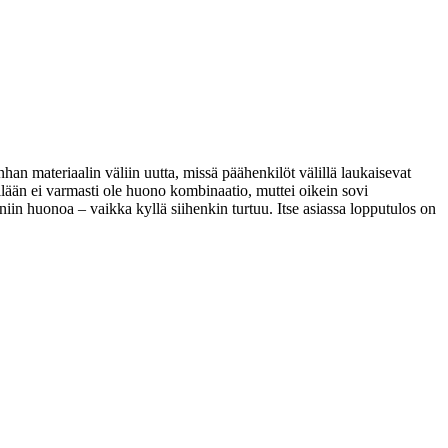
an materiaalin väliin uutta, missä päähenkilöt välillä laukaisevat
llään ei varmasti ole huono kombinaatio, muttei oikein sovi
iin huonoa – vaikka kyllä siihenkin turtuu. Itse asiassa lopputulos on