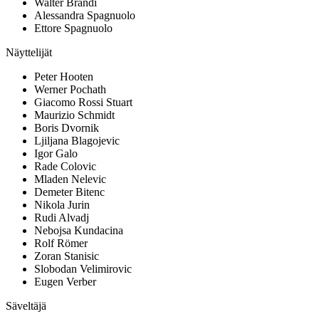
Walter Brandi
Alessandra Spagnuolo
Ettore Spagnuolo
Näyttelijät
Peter Hooten
Werner Pochath
Giacomo Rossi Stuart
Maurizio Schmidt
Boris Dvornik
Ljiljana Blagojevic
Igor Galo
Rade Colovic
Mladen Nelevic
Demeter Bitenc
Nikola Jurin
Rudi Alvadj
Nebojsa Kundacina
Rolf Römer
Zoran Stanisic
Slobodan Velimirovic
Eugen Verber
Säveltäjä