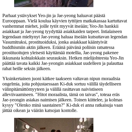
Parhaat ystävykset Yeo‑jin ja Jae‑yeong haluavat päästä
Eurooppaan. Vielä koulua käyvien tyttöjen matkakassaa kartuttavat
vanhemmat miehet, joille tytöt myyvät itseään; Yeo‑Jin hankkii
asiakkaat ja Jae‑yeong tyydyttää asiakkaiden tarpeet. Intialaiseen
legendaan mieltynyt Jae‑yeong haluaa itseään kutsuttavan legendan
Vasumitraksi, prostituoiduksi, jonka asiakkaat kääntyivät
buddhismiin aktin jälkeen. Eräänä päivänä poliisin ratsatessa
prostituoitujen yleisesti käyttämää motellia, Jae‑yeong pakenee
ikkunasta kohtalokkain seurauksin. Hetken mielijohteesta Yeo‑Jin
päättää tavata kaikki Jae‑yeongin asiakkaat uudelleen ja palauttaa
rahat heille seksin jälkeen.
Yksinkertainen juoni kätkee taakseen valtavan nipun moraalisia
ongelmia, joita pohjustaessaan Ki‑duk sortuu välillä täydelliseen
välinpitämättömyyteen ja välillä rasittavan naivistiseen
alleviivaamiseen.
"Hitot moraalista, tämä on taivas"
, toteaa eräs
Jae‑yeongin asiakas naimisen jälkeen. Toinen kiittelee, ja kolmas
kysyy
"Olenko minä saastainen?"
Ki‑duk ei anna ratkaisuja vaan
jättää oikean ja väärän katsojan kontolle.