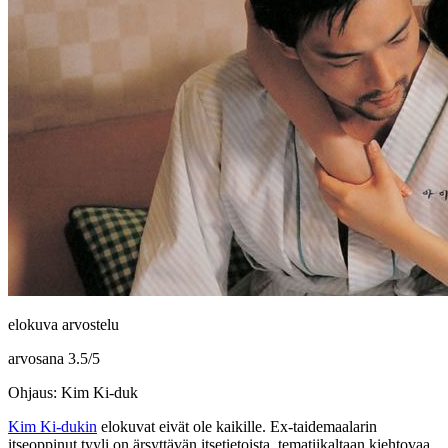
elokuva arvostelu
arvosana
3.5
/
5
Ohjaus: Kim Ki-duk
Kim Ki‑dukin
elokuvat eivät ole kaikille. Ex‑taidemaalarin
itseoppinut tyyli on ärsyttävän itsetietoista, tematiikaltaan kiehtovaa