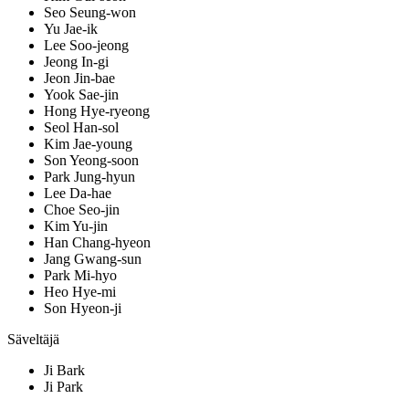
Seo Seung-won
Yu Jae-ik
Lee Soo-jeong
Jeong In-gi
Jeon Jin-bae
Yook Sae-jin
Hong Hye-ryeong
Seol Han-sol
Kim Jae-young
Son Yeong-soon
Park Jung-hyun
Lee Da-hae
Choe Seo-jin
Kim Yu-jin
Han Chang-hyeon
Jang Gwang-sun
Park Mi-hyo
Heo Hye-mi
Son Hyeon-ji
Säveltäjä
Ji Bark
Ji Park