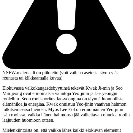
NSFW-materiaali on piilotettu (voit vaihtaa asetusta sivun ylä­
reunasta tai klikkaamalla kuvaa)
Elokuvassa valkokangasdebyyttinsä tekevät
Kwak Ji‑min
ja
Seo
Min‑jeong
ovat erinomaisia valintoja Yeo‑jinin ja Jae‑yeongin
rooleihin. Seon roolisuoritus Jae‑yeongina on täynnä luonnollista
elämäniloa ja energiaa. Kwak onnistuu Yeo‑jinin vaativan hahmon
tulkitsemisessa hienosti. Myös
Lee Eol
on erinomainen Yeo‑jinin
isän roolissa, vaikka hänen hahmonsa jää valitettavan ohueksi roolin
laajuuden huomioon ottaen.
Mielenkiintoista on, että vaikka lähes kaikki elokuvan elementit