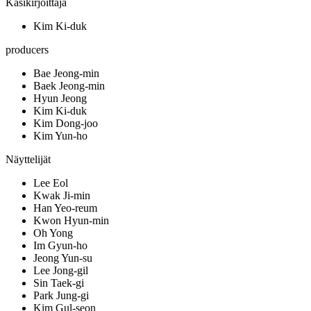
Käsikirjoittaja
Kim Ki-duk
producers
Bae Jeong-min
Baek Jeong-min
Hyun Jeong
Kim Ki-duk
Kim Dong-joo
Kim Yun-ho
Näyttelijät
Lee Eol
Kwak Ji-min
Han Yeo-reum
Kwon Hyun-min
Oh Yong
Im Gyun-ho
Jeong Yun-su
Lee Jong-gil
Sin Taek-gi
Park Jung-gi
Kim Gul-seon