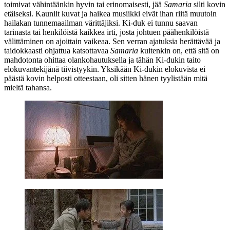
toimivat vähintäänkin hyvin tai erinomaisesti, jää
Samaria
silti kovin
etäiseksi. Kauniit kuvat ja haikea musiikki eivät ihan riitä muutoin
hailakan tunnemaailman värittäjiksi. Ki‑duk ei tunnu saavan
tarinasta tai henkilöistä kaikkea irti, josta johtuen päähenkilöistä
välittäminen on ajoittain vaikeaa. Sen verran ajatuksia herättävää ja
taidokkaasti ohjattua katsottavaa
Samaria
kuitenkin on, että sitä on
mahdotonta ohittaa olankohautuksella ja tähän Ki‑dukin taito
elokuvantekijänä tiivistyykin. Yksikään Ki‑dukin elokuvista ei
päästä kovin helposti otteestaan, oli sitten hänen tyylistään mitä
mieltä tahansa.