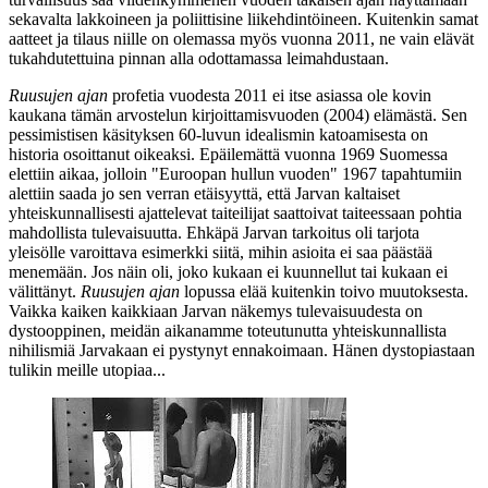
sekavalta lakkoineen ja poliittisine liikehdintöineen. Kuitenkin samat
aatteet ja tilaus niille on olemassa myös vuonna 2011, ne vain elävät
tukahdutettuina pinnan alla odottamassa leimahdustaan.
Ruusujen ajan
profetia vuodesta 2011 ei itse asiassa ole kovin
kaukana tämän arvostelun kirjoittamisvuoden (2004) elämästä. Sen
pessimistisen käsityksen 60‑luvun idealismin katoamisesta on
historia osoittanut oikeaksi. Epäilemättä vuonna 1969 Suomessa
elettiin aikaa, jolloin "Euroopan hullun vuoden" 1967 tapahtumiin
alettiin saada jo sen verran etäisyyttä, että Jarvan kaltaiset
yhteiskunnallisesti ajattelevat taiteilijat saattoivat taiteessaan pohtia
mahdollista tulevaisuutta. Ehkäpä Jarvan tarkoitus oli tarjota
yleisölle varoittava esimerkki siitä, mihin asioita ei saa päästää
menemään. Jos näin oli, joko kukaan ei kuunnellut tai kukaan ei
välittänyt.
Ruusujen ajan
lopussa elää kuitenkin toivo muutoksesta.
Vaikka kaiken kaikkiaan Jarvan näkemys tulevaisuudesta on
dystooppinen, meidän aikanamme toteutunutta yhteiskunnallista
nihilismiä Jarvakaan ei pystynyt ennakoimaan. Hänen dystopiastaan
tulikin meille utopiaa...