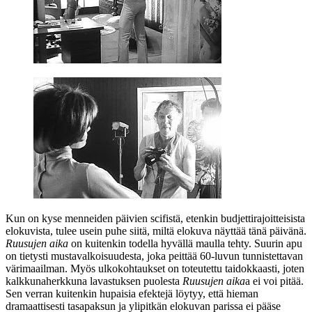
Kun on kyse menneiden päivien scifistä, etenkin budjettirajoitteisista
elokuvista, tulee usein puhe siitä, miltä elokuva näyttää tänä päivänä.
Ruusujen aika
on kuitenkin todella hyvällä maulla tehty. Suurin apu
on tietysti mustavalkoisuudesta, joka peittää 60‑luvun tunnistettavan
värimaailman. Myös ulkokohtaukset on toteutettu taidokkaasti, joten
kalkkunaherkkuna lavastuksen puolesta
Ruusujen aika
a ei voi pitää.
Sen verran kuitenkin hupaisia efektejä löytyy, että hieman
dramaattisesti tasapaksun ja ylipitkän elokuvan parissa ei pääse