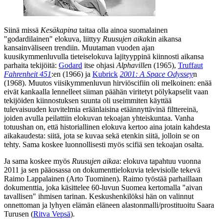
Siinä missä
Kesäkapina
taitaa olla ainoa suomalainen
"godardilainen" elokuva, liittyy
Ruusujen aika
kin aikansa
kansainväliseen trendiin. Muutaman vuoden ajan
kuusikymmenluvulla tieteiselokuva lajityyppinä kiinnosti aikansa
parhaita tekijöitä:
Godard
itse ohjasi
Alphaville
n (1965),
Truffaut
Fahrenheit 451
:en (1966) ja
Kubrick
2001: A Space Odyssey
n
(1968). Muutos viisikymmenluvun hirviöscifiin oli melkoinen: enää
eivät kankaalla lennelleet siiman päähän viritetyt pölykapselit vaan
tekijöiden kiinnostuksen suunta oli useimmiten käyttää
tulevaisuuden kuvitelmia eräänlaisina etäännyttävinä filttereinä,
joiden avulla peilattiin elokuvan tekoajan yhteiskuntaa. Vanha
totuushan on, että historiallinen elokuva kertoo aina jotain kahdesta
aikakaudesta: siitä, jota se kuvaa sekä etenkin siitä, jolloin se on
tehty. Sama koskee luonnollisesti myös scifiä sen tekoajan osalta.
Ja sama koskee myös
Ruusujen aika
a: elokuva tapahtuu vuonna
2011 ja sen pääosassa on dokumenttielokuvia televisiolle tekevä
Raimo Lappalainen (
Arto Tuominen
). Raimo työstää parhaillaan
dokumenttia, joka käsittelee 60‑luvun Suomea kertomalla "aivan
tavallisen" ihmisen tarinan. Keskushenkilöksi hän on valinnut
onnettoman ja lyhyen elämän eläneen alastonmalli/prostituoitu Saara
Turusen (
Ritva Vepsä
).