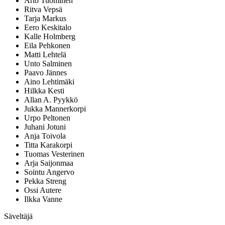
Arto Tuominen
Ritva Vepsä
Tarja Markus
Eero Keskitalo
Kalle Holmberg
Eila Pehkonen
Matti Lehtelä
Unto Salminen
Paavo Jännes
Aino Lehtimäki
Hilkka Kesti
Allan A. Pyykkö
Jukka Mannerkorpi
Urpo Peltonen
Juhani Jotuni
Anja Toivola
Titta Karakorpi
Tuomas Vesterinen
Arja Saijonmaa
Sointu Angervo
Pekka Streng
Ossi Autere
Ilkka Vanne
Säveltäjä