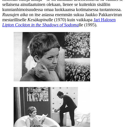
sellaisena ainutlaatuinen olekaan, lienee se kuitenkin sisällön
kunnianhimoisuudessa omaa luokkaansa kotimaisessa tuotannossa.
Ruusujen aika
on itse asiassa enemmän sukua
Jaakko Pakkasvirran
mestarilliselle
Kesäkapina
lle (1970) kuin vaikkapa
Jari Halosen
Lipton Cockton in the Shadows of Sodoma
lle (1995).