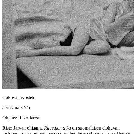
elokuva arvostelu
arvosana
3.5
/
5
Ohjaus: Risto Jarva
Risto Jarvan
ohjaama
Ruusujen aika
on suomalaisen elokuvan
historian outoja lintuja – se on nimittäin tieteiselokuva. Ja vaikkei se