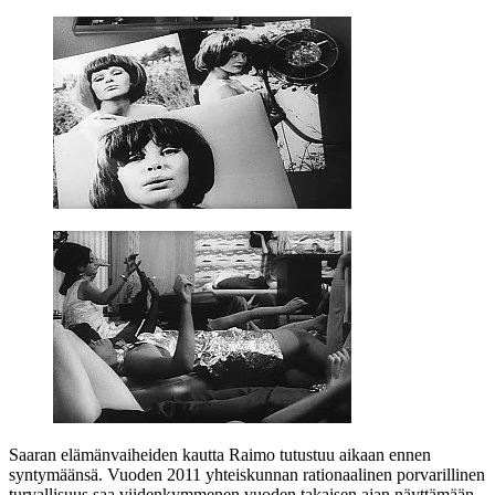
Saaran elämänvaiheiden kautta Raimo tutustuu aikaan ennen
syntymäänsä. Vuoden 2011 yhteiskunnan rationaalinen porvarillinen
turvallisuus saa viidenkymmenen vuoden takaisen ajan näyttämään