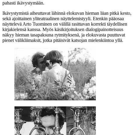
pahasti ikävystymään.
Ikävystymistä aiheuttavat lähinnä elokuvan hieman liian pitkä kesto,
sekä ajoittainen yliteatraalinen näyttelemistyyli. Etenkin pääosaa
näyttelevä Arto Tuominen on välillä rasittavan korrekti täydellisen
kirjakielensä kanssa. Myös käsikirjoituksen dialogipainotteisuus
näkyy hieman tasapaksuna rytmityksenä, ja elokuvasta puuttuvat
pienet välikliimaksit, jotka pitäisivät katsojan mielenkiintoa yllä.