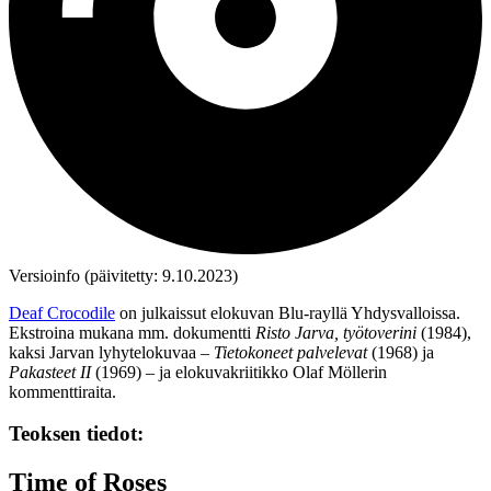
Versioinfo (päivitetty: 9.10.2023)
Deaf Crocodile
on julkaissut elokuvan Blu‑rayllä Yhdysvalloissa.
Ekstroina mukana mm. dokumentti
Risto Jarva, työtoverini
(1984),
kaksi Jarvan lyhytelokuvaa –
Tietokoneet palvelevat
(1968) ja
Pakasteet II
(1969) – ja elokuvakriitikko
Olaf Möllerin
kommenttiraita.
Teoksen tiedot:
Time of Roses