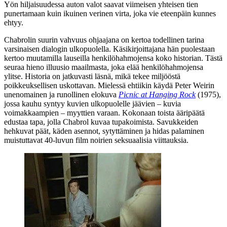
Yön hiljaisuudessa auton valot saavat viimeisen yhteisen tien
punertamaan kuin ikuinen verinen virta, joka vie eteenpäin kunnes
ehtyy.
Chabrolin suurin vahvuus ohjaajana on kertoa todellinen tarina
varsinaisen dialogin ulkopuolella. Käsikirjoittajana hän puolestaan
kertoo muutamilla lauseilla henkilöhahmojensa koko historian. Tästä
seuraa hieno illuusio maailmasta, joka elää henkilöhahmojensa
ylitse. Historia on jatkuvasti läsnä, mikä tekee miljööstä
poikkeuksellisen uskottavan. Mielessä ehtiikin käydä
Peter Weirin
unenomainen ja runollinen elokuva
Picnic at Hanging Rock
(1975),
jossa kauhu syntyy kuvien ulkopuolelle jäävien – kuvia
voimakkaampien – myyttien varaan. Kokonaan toista ääripäätä
edustaa tapa, jolla Chabrol kuvaa tupakoimista. Savukkeiden
hehkuvat päät, käden asennot, sytyttäminen ja hidas palaminen
muistuttavat 40‑luvun film noirien seksuaalisia viittauksia.