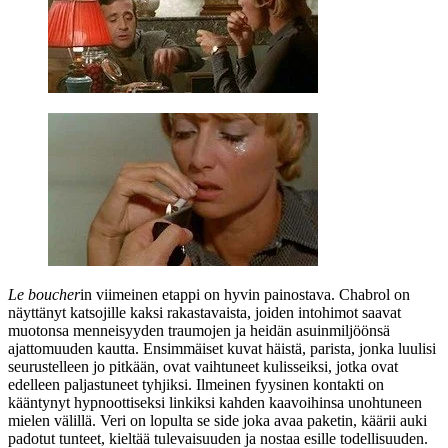
Le boucher
in viimeinen etappi on hyvin painostava. Chabrol on
näyttänyt katsojille kaksi rakastavaista, joiden intohimot saavat
muotonsa menneisyyden traumojen ja heidän asuinmiljöönsä
ajattomuuden kautta. Ensimmäiset kuvat häistä, parista, jonka luulisi
seurustelleen jo pitkään, ovat vaihtuneet kulisseiksi, jotka ovat
edelleen paljastuneet tyhjiksi. Ilmeinen fyysinen kontakti on
kääntynyt hypnoottiseksi linkiksi kahden kaavoihinsa unohtuneen
mielen välillä. Veri on lopulta se side joka avaa paketin, käärii auki
padotut tunteet, kieltää tulevaisuuden ja nostaa esille todellisuuden.