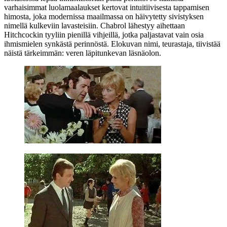
varhaisimmat luolamaalaukset kertovat intuitiivisesta tappamisen
himosta, joka modernissa maailmassa on häivytetty sivistyksen
nimellä kulkeviin lavasteisiin. Chabrol lähestyy aihettaan
Hitchcockin
tyyliin pienillä vihjeillä, jotka paljastavat vain osia
ihmismielen synkästä perinnöstä. Elokuvan nimi, teurastaja, tiivistää
näistä tärkeimmän: veren läpitunkevan läsnäolon.