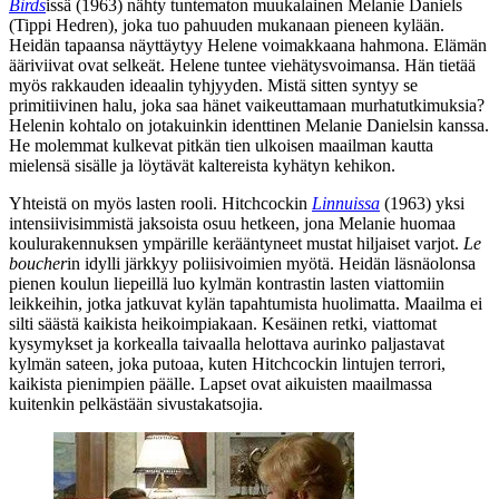
Birds
issä (1963) nähty tuntematon muukalainen Melanie Daniels
(
Tippi Hedren
), joka tuo pahuuden mukanaan pieneen kylään.
Heidän tapaansa näyttäytyy Helene voimakkaana hahmona. Elämän
ääriviivat ovat selkeät. Helene tuntee viehätysvoimansa. Hän tietää
myös rakkauden ideaalin tyhjyyden. Mistä sitten syntyy se
primitiivinen halu, joka saa hänet vaikeuttamaan murhatutkimuksia?
Helenin kohtalo on jotakuinkin identtinen Melanie Danielsin kanssa.
He molemmat kulkevat pitkän tien ulkoisen maailman kautta
mielensä sisälle ja löytävät kaltereista kyhätyn kehikon.
Yhteistä on myös lasten rooli. Hitchcockin
Linnuissa
(1963) yksi
intensiivisimmistä jaksoista osuu hetkeen, jona Melanie huomaa
koulurakennuksen ympärille kerääntyneet mustat hiljaiset varjot.
Le
boucher
in idylli järkkyy poliisivoimien myötä. Heidän läsnäolonsa
pienen koulun liepeillä luo kylmän kontrastin lasten viattomiin
leikkeihin, jotka jatkuvat kylän tapahtumista huolimatta. Maailma ei
silti säästä kaikista heikoimpiakaan. Kesäinen retki, viattomat
kysymykset ja korkealla taivaalla helottava aurinko paljastavat
kylmän sateen, joka putoaa, kuten Hitchcockin lintujen terrori,
kaikista pienimpien päälle. Lapset ovat aikuisten maailmassa
kuitenkin pelkästään sivustakatsojia.