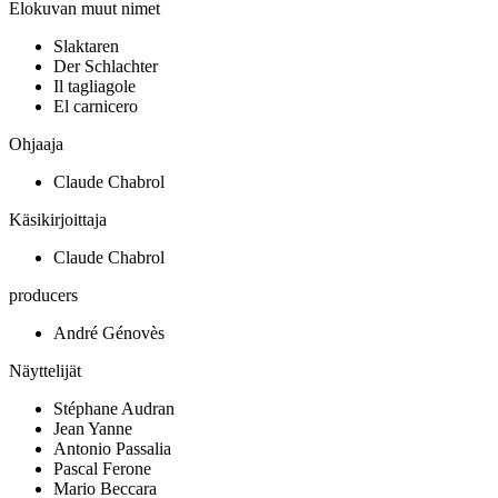
Elokuvan muut nimet
Slaktaren
Der Schlachter
Il tagliagole
El carnicero
Ohjaaja
Claude Chabrol
Käsikirjoittaja
Claude Chabrol
producers
André Génovès
Näyttelijät
Stéphane Audran
Jean Yanne
Antonio Passalia
Pascal Ferone
Mario Beccara