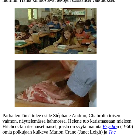
murhiin. Häntä kiinnostavat tekojen sosiaaliset vaikutukset.
Parhaiten tämä tulee esille Stéphane Audran, Chabrolin toisen
vaimon, näyttelemässä hahmossa. Helene tuo karismassaan mieleen
Hitchcockin itsenäiset naiset, joista on syytä mainita
Psycho
n (1960)
omia polkujaan kulkeva Marion Crane (
Janet Leigh
) ja
The