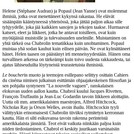
Helene (
Stéphane Audran
) ja Popaul (
Jean Yanne
) ovat molemmat
ihmisiä, jotka ovat menettäneet kykynsä rakastaa. He elävät
sisäänpäin kääntyneessä yhteisössä, joka jättää paljon aikaa sille
tyhjyydelle, joka jää kaikkien sanojen ja tekojen taakse. Hurmaavat
katseet, eleet ja liikkeet, jotka he antavat toisilleen, ovat kuin
myötäjäisiä muistoille ja tulevaisuuden unelmille. Muistaminen on
yhtä tärkeä osa Chabrolin tematiikkaa kuin unohtaminen. Popaul
muistaa yhä sodan kauhut kuin eilisen päivän. Ne ovat kylmättäneet
hänet. Helen taasen on päästänyt irti menneisyydestään. Hänen oma
turvallinen arkensa on tärkeämpi kuin toivo uudesta rakkaudesta, tai
ajatus lähiseuduilta löytyneistä teurastetuista ihmisistä.
Le boucher
in muoto ja teemojen esillepano selittyy osittain
Cahiers
du cinéma
nimisen julkaisun esittämän ohjaajakeskeisen filosofian ja
sen pohjalta syntyneen "La nouvelle vaguen", ranskalaisen
elokuvan uuden aallon kautta. Chabrol kuului
Jacques Rivetten
,
François Truffautin
ja
Jean‑Luc Godardin
tavoin liikkeen aloittajiin.
Uutta oli mm. amerikkalaisten maestrojen, Alfred Hitchcock,
Nicholas Ray
ja
Orson Welles
, avoin ihailu. Hitchcockin tyyli
välittyykin erinomaisesti Chabrolin tiiviiksi rytmitetyn kerronnan
kautta. Hän ei silti esikuvansa tavoin rakenna perinteistä
amerikkalaista jännäriä. Teot eivät vaikuta niinkään paljoa kuin
niiden tiedostaminen. Chabrol ei keskity juurikaan varsinaisiin