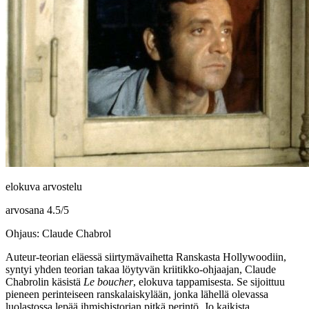
elokuva arvostelu
arvosana
4.5
/
5
Ohjaus: Claude Chabrol
Auteur-teorian eläessä siirtymävaihetta Ranskasta Hollywoodiin,
syntyi yhden teorian takaa löytyvän kriitikko-ohjaajan,
Claude
Chabrolin
käsistä
Le boucher
, elokuva tappamisesta. Se sijoittuu
pieneen perinteiseen ranskalaiskylään, jonka lähellä olevassa
luolastossa lepää ihmishistorian pitkä perintö. Jo kaikista