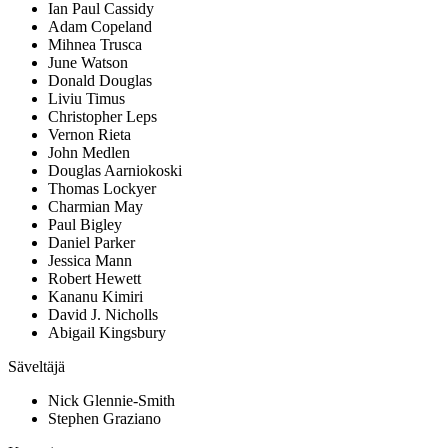
Ian Paul Cassidy
Adam Copeland
Mihnea Trusca
June Watson
Donald Douglas
Liviu Timus
Christopher Leps
Vernon Rieta
John Medlen
Douglas Aarniokoski
Thomas Lockyer
Charmian May
Paul Bigley
Daniel Parker
Jessica Mann
Robert Hewett
Kananu Kimiri
David J. Nicholls
Abigail Kingsbury
Säveltäjä
Nick Glennie-Smith
Stephen Graziano