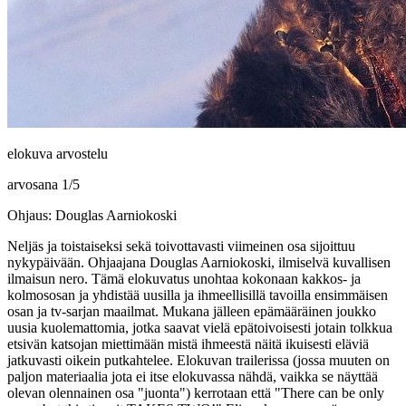
elokuva arvostelu
arvosana
1
/
5
Ohjaus: Douglas Aarniokoski
Neljäs ja toistaiseksi sekä toivottavasti viimeinen osa sijoittuu
nykypäivään. Ohjaajana
Douglas Aarniokoski
, ilmiselvä kuvallisen
ilmaisun nero. Tämä elokuvatus unohtaa kokonaan kakkos‑ ja
kolmososan ja yhdistää uusilla ja ihmeellisillä tavoilla ensimmäisen
osan ja tv‑sarjan maailmat. Mukana jälleen epämääräinen joukko
uusia kuolemattomia, jotka saavat vielä epätoivoisesti jotain tolkkua
etsivän katsojan miettimään mistä ihmeestä näitä ikuisesti eläviä
jatkuvasti oikein putkahtelee. Elokuvan trailerissa (jossa muuten on
paljon materiaalia jota ei itse elokuvassa nähdä, vaikka se näyttää
olevan olennainen osa "juonta") kerrotaan että
"There can be only