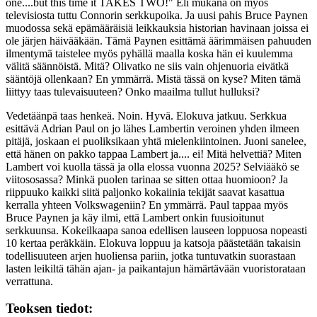
one....but this time it TAKES TWO!"
Eli mukana on myös
televisiosta tuttu Connorin serkkupoika. Ja uusi pahis
Bruce Paynen
muodossa sekä epämääräisiä leikkauksia historian havinaan joissa ei
ole järjen häivääkään. Tämä Paynen esittämä äärimmäisen pahuuden
ilmentymä taistelee myös pyhällä maalla koska hän ei kuulemma
välitä säännöistä. Mitä? Olivatko ne siis vain ohjenuoria eivätkä
sääntöjä ollenkaan? En ymmärrä. Mistä tässä on kyse? Miten tämä
liittyy taas tulevaisuuteen? Onko maailma tullut hulluksi?
Vedetäänpä taas henkeä. Noin. Hyvä. Elokuva jatkuu. Serkkua
esittävä
Adrian Paul
on jo lähes
Lambertin
veroinen yhden ilmeen
pitäjä, joskaan ei puoliksikaan yhtä mielenkiintoinen. Juoni sanelee,
että hänen on pakko tappaa Lambert ja.... ei! Mitä helvettiä? Miten
Lambert voi kuolla tässä ja olla elossa vuonna 2025? Selviääkö se
viitososassa? Minkä puolen tarinaa se sitten ottaa huomioon? Ja
riippuuko kaikki siitä paljonko kokaiinia tekijät saavat kasattua
kerralla yhteen Volkswageniin? En ymmärrä. Paul tappaa myös
Bruce Paynen ja käy ilmi, että Lambert onkin fuusioitunut
serkkuunsa. Kokeilkaapa sanoa edellisen lauseen loppuosa nopeasti
10 kertaa peräkkäin. Elokuva loppuu ja katsoja päästetään takaisin
todellisuuteen arjen huoliensa pariin, jotka tuntuvatkin suorastaan
lasten leikiltä tähän ajan‑ ja paikantajun hämärtävään vuoristorataan
verrattuna.
Teoksen tiedot: