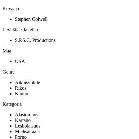
Kuvaaja
Stephen Colwell
Levittäjä / Jakelija
S.P.S.C. Productions
Maa
USA
Genre
Aikuisviihde
Rikos
Kauhu
Kategoria
Alastomuus
Kartano
Lesbolaisuus
Mielisairaala
Porno