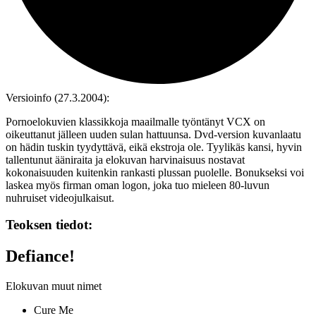
Versioinfo (27.3.2004):
Pornoelokuvien klassikkoja maailmalle työntänyt VCX on
oikeuttanut jälleen uuden sulan hattuunsa. Dvd‑version kuvanlaatu
on hädin tuskin tyydyttävä, eikä ekstroja ole. Tyylikäs kansi, hyvin
tallentunut ääniraita ja elokuvan harvinaisuus nostavat
kokonaisuuden kuitenkin rankasti plussan puolelle. Bonukseksi voi
laskea myös firman oman logon, joka tuo mieleen 80‑luvun
nuhruiset videojulkaisut.
Teoksen tiedot:
Defiance!
Elokuvan muut nimet
Cure Me