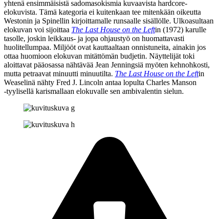
yhtenä ensimmäisistä sadomasokismia kuvaavista hardcore-
elokuvista. Tämä kategoria ei kuitenkaan tee mitenkään oikeutta
Westonin ja
Spinellin
kirjoittamalle runsaalle sisällölle. Ulkoasultaan
elokuvan voi sijoittaa
The Last House on the Left
in (1972) karulle
tasolle, joskin leikkaus‑ ja jopa ohjaustyö on huomattavasti
huolitellumpaa. Miljööt ovat kauttaaltaan onnistuneita, ainakin jos
ottaa huomioon elokuvan mitättömän budjetin. Näyttelijät toki
aloittavat pääosassa nähtävää
Jean Jenningsiä
myöten kehnohkosti,
mutta petraavat minuutti minuutilta.
The Last House on the Left
in
Weaselinä nähty Fred J. Lincoln antaa lopulta
Charles Manson
‑tyylisellä karismallaan elokuvalle sen ambivalentin sielun.