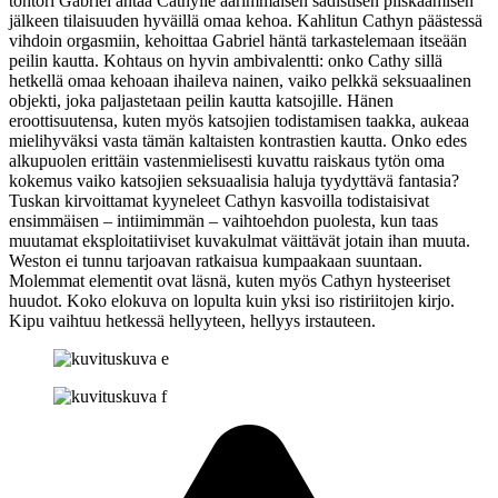
tohtori Gabriel antaa Cathylle äärimmäisen sadistisen piiskaamisen
jälkeen tilaisuuden hyväillä omaa kehoa. Kahlitun Cathyn päästessä
vihdoin orgasmiin, kehoittaa Gabriel häntä tarkastelemaan itseään
peilin kautta. Kohtaus on hyvin ambivalentti: onko Cathy sillä
hetkellä omaa kehoaan ihaileva nainen, vaiko pelkkä seksuaalinen
objekti, joka paljastetaan peilin kautta katsojille. Hänen
eroottisuutensa, kuten myös katsojien todistamisen taakka, aukeaa
mielihyväksi vasta tämän kaltaisten kontrastien kautta. Onko edes
alkupuolen erittäin vastenmielisesti kuvattu raiskaus tytön oma
kokemus vaiko katsojien seksuaalisia haluja tyydyttävä fantasia?
Tuskan kirvoittamat kyyneleet Cathyn kasvoilla todistaisivat
ensimmäisen – intiimimmän – vaihtoehdon puolesta, kun taas
muutamat eksploitatiiviset kuvakulmat väittävät jotain ihan muuta.
Weston ei tunnu tarjoavan ratkaisua kumpaakaan suuntaan.
Molemmat elementit ovat läsnä, kuten myös Cathyn hysteeriset
huudot. Koko elokuva on lopulta kuin yksi iso ristiriitojen kirjo.
Kipu vaihtuu hetkessä hellyyteen, hellyys irstauteen.