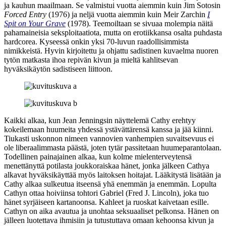
ja kauhun maailmaan. Se valmistui vuotta aiemmin kuin
Jim Sotosin
Forced Entry
(1976) ja neljä vuotta aiemmin kuin
Meir Zarchin
I
Spit on Your Grave
(1978). Teemoiltaan se sivuaa molempia näitä
pahamaineisia seksploitaatiota, mutta on erotiikkansa osalta puhdasta
hardcorea. Kyseessä onkin yksi 70‑luvun raadollisimmista
nimikkeistä. Hyvin kirjoitettu ja ohjattu sadistinen kuvaelma nuoren
tytön matkasta ihoa repivän kivun ja mieltä kahlitsevan
hyväksikäytön sadistiseen liittoon.
Kaikki alkaa, kun
Jean Jenningsin
näyttelemä Cathy erehtyy
kokeilemaan huumeita yhdessä ystävättärensä kanssa ja jää kiinni.
Tiukasti uskonnon nimeen vannovien vanhempien suvaitsevuus ei
ole liberaalimmasta päästä, joten tytär passitetaan huumeparantolaan.
Todellinen painajainen alkaa, kun kolme mielenterveytensä
menettänyttä potilasta joukkoraiskaa hänet, jonka jälkeen Cathya
alkavat hyväksikäyttää myös laitoksen hoitajat. Lääkitystä lisätään ja
Cathy alkaa sulkeutua itseensä yhä enemmän ja enemmän. Lopulta
Cathyn ottaa hoiviinsa tohtori Gabriel (
Fred J. Lincoln
), joka tuo
hänet syrjäiseen kartanoonsa. Kahleet ja ruoskat kaivetaan esille.
Cathyn on aika avautua ja unohtaa seksuaaliset pelkonsa. Hänen on
jälleen luotettava ihmisiin ja tutustuttava omaan kehoonsa kivun ja