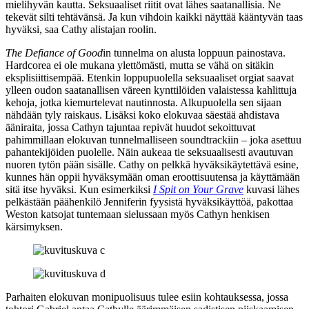
mielihyvän kautta. Seksuaaliset riitit ovat lähes saatanallisia. Ne
tekevät silti tehtävänsä. Ja kun vihdoin kaikki näyttää kääntyvän taas
hyväksi, saa Cathy alistajan roolin.
The Defiance of Good
in tunnelma on alusta loppuun painostava.
Hardcorea ei ole mukana ylettömästi, mutta se vähä on sitäkin
eksplisiittisempää. Etenkin loppupuolella seksuaaliset orgiat saavat
ylleen oudon saatanallisen väreen kynttilöiden valaistessa kahlittuja
kehoja, jotka kiemurtelevat nautinnosta. Alkupuolella sen sijaan
nähdään tyly raiskaus. Lisäksi koko elokuvaa säestää ahdistava
ääniraita, jossa Cathyn tajuntaa repivät huudot sekoittuvat
pahimmillaan elokuvan tunnelmalliseen soundtrackiin – joka asettuu
pahantekijöiden puolelle. Näin aukeaa tie seksuaalisesti avautuvan
nuoren tytön pään sisälle. Cathy on pelkkä hyväksikäytettävä esine,
kunnes hän oppii hyväksymään oman eroottisuutensa ja käyttämään
sitä itse hyväksi. Kun esimerkiksi
I Spit on Your Grave
kuvasi lähes
pelkästään päähenkilö Jenniferin fyysistä hyväksikäyttöä, pakottaa
Weston katsojat tuntemaan sielussaan myös Cathyn henkisen
kärsimyksen.
Parhaiten elokuvan monipuolisuus tulee esiin kohtauksessa, jossa