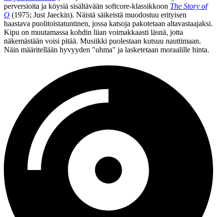
perversioita ja köysiä sisältävään softcore-klassikkoon
The Story of
O
(1975;
Just Jaeckin
). Näistä säikeistä muodostuu erityisen
haastava puolitoistatuntinen, jossa katsoja pakotetaan altavastaajaksi.
Kipu on muutamassa kohdin liian voimakkaasti läsnä, jotta
näkemästään voisi pitää. Musiikki puolestaan kutsuu nauttimaan.
Näin määritellään hyvyyden "uhma" ja lasketetaan moraalille hinta.