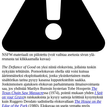
NSFW-materiaali on piilotettu (voit vaihtaa asetusta sivun ylä­
reunasta tai klikkaamalla kuvaa)
The Defiance of Good
on yksi niistä elokuvista, jollaista tuskin
nykyään tehtäisiin. Pornoelokuvan ohella sitä voisi kutsua
äärimmäiseksi eksploitaatioksi, jonka yksinkertainen mutta
sisältörikas tarina pysyy kasassa lopputeksteihin saakka.
Jonkinmoisen ajatuksen elokuvan parhaimmasta ilmaisuvoimasta
saa, jos yhdistää
Marilyn Burnsin
hysterian
Tobe Hooperin
The
Texas Chain Saw Massacre
ssa (1974), poimii mukaan yhden
I Spit
on your Grave
n raiskauksista ja kysyy samoja kriittisiä kysymyksiä
kuin
Ruggero Deodato
sadistisella elokuvallaan
The House on the
Edge of the Park
(1980). Elokuvaa on usein verrattu myös