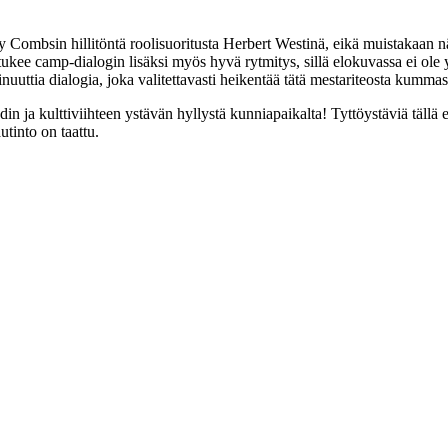
ey Combsin
hillitöntä roolisuoritusta Herbert Westinä, eikä muistakaan n
 tukee camp-dialogin lisäksi myös hyvä rytmitys, sillä elokuvassa ei ole 
 minuuttia dialogia, joka valitettavasti heikentää tätä mestariteosta kummas
din ja kulttiviihteen ystävän hyllystä kunniapaikalta! Tyttöystäviä tällä e
tinto on taattu.