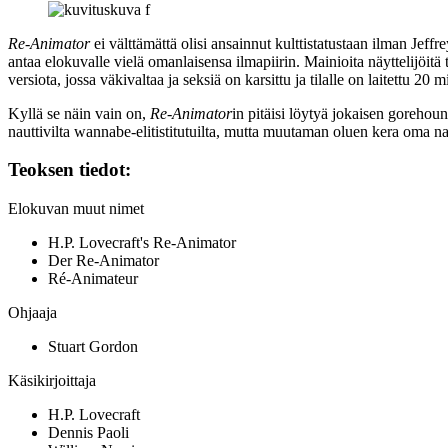
Re‑Animator
ei välttämättä olisi ansainnut kulttistatustaan ilman
Jeffr
antaa elokuvalle vielä omanlaisensa ilmapiirin. Mainioita näyttelijöitä
versiota, jossa väkivaltaa ja seksiä on karsittu ja tilalle on laitettu 20
Kyllä se näin vain on,
Re‑Animator
in pitäisi löytyä jokaisen gorehoun
nauttivilta wannabe-elitistitutuilta, mutta muutaman oluen kera oma nau
Teoksen tiedot:
Elokuvan muut nimet
H.P. Lovecraft's Re-Animator
Der Re-Animator
Ré-Animateur
Ohjaaja
Stuart Gordon
Käsikirjoittaja
H.P. Lovecraft
Dennis Paoli