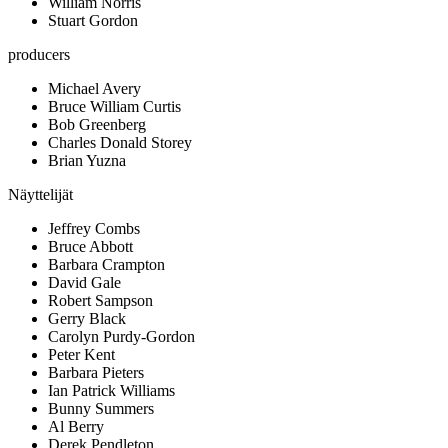
William Norris
Stuart Gordon
producers
Michael Avery
Bruce William Curtis
Bob Greenberg
Charles Donald Storey
Brian Yuzna
Näyttelijät
Jeffrey Combs
Bruce Abbott
Barbara Crampton
David Gale
Robert Sampson
Gerry Black
Carolyn Purdy-Gordon
Peter Kent
Barbara Pieters
Ian Patrick Williams
Bunny Summers
Al Berry
Derek Pendleton