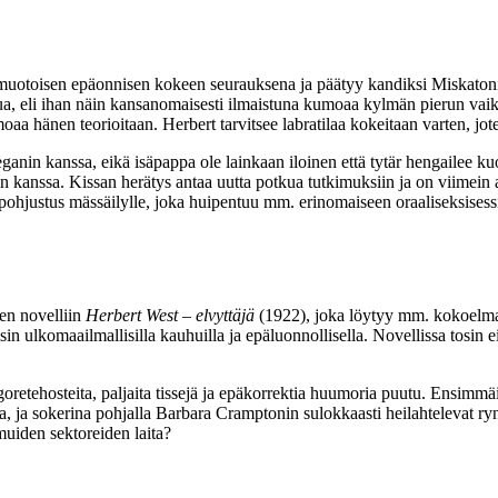
imuotoisen epäonnisen kokeen seurauksena ja päätyy kandiksi Miskatonic
ttua, eli ihan näin kansanomaisesti ilmaistuna kumoaa kylmän pierun vai
umoaa hänen teorioitaan. Herbert tarvitsee labratilaa kokeitaan varten, 
anin kanssa, eikä isäpappa ole lainkaan iloinen että tytär hengailee ku
kanssa. Kissan herätys antaa uutta potkua tutkimuksiin ja on viimein aika
 pohjustus mässäilylle, joka huipentuu mm. erinomaiseen oraaliseksise
en novelliin
Herbert West – elvyttäjä
(1922), joka löytyy mm. kokoelm
in ulkomaailmallisilla kauhuilla ja epäluonnollisella. Novellissa tosin 
ei goretehosteita, paljaita tissejä ja epäkorrektia huumoria puutu. Ensi
a, ja sokerina pohjalla
Barbara Cramptonin
sulokkaasti heilahtelevat ryn
uiden sektoreiden laita?