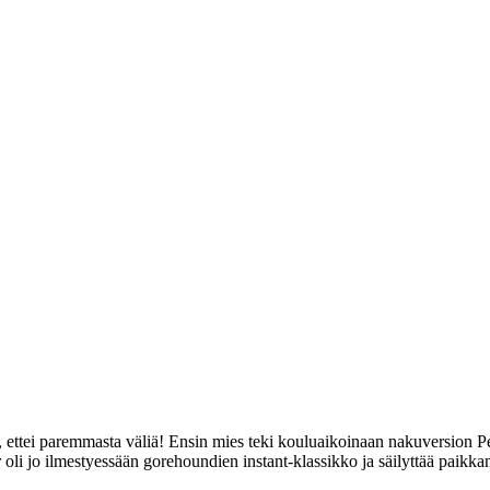
, ettei paremmasta väliä! Ensin mies teki kouluaikoinaan nakuversion Pet
r
oli jo ilmestyessään gorehoundien instant-klassikko ja säilyttää paikka