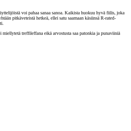
äyttelijöistä voi pahaa sanaa sanoa. Kaikista huokuu hyvä fiilis, joka
yhtään pitkäveteistä hetkeä, ellei satu saamaan käsiinsä R‑rated-
ti.
i miellytetä treffileffana eikä arvostusta saa patonkia ja punaviiniä