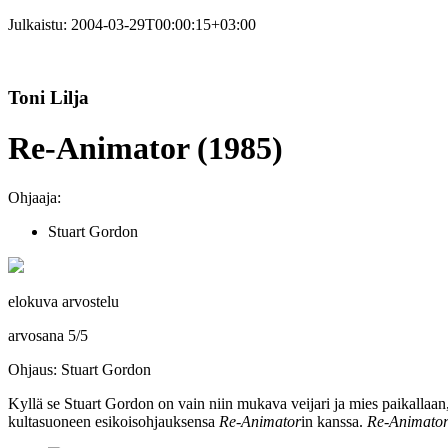
Julkaistu:
2004-03-29T00:00:15+03:00
Toni Lilja
Re-Animator (1985)
Ohjaaja:
Stuart Gordon
elokuva arvostelu
arvosana
5
/
5
Ohjaus: Stuart Gordon
Kyllä se
Stuart Gordon
on vain niin mukava veijari ja mies paikallaan
kultasuoneen esikoisohjauksensa
Re‑Animator
in kanssa.
Re‑Animato