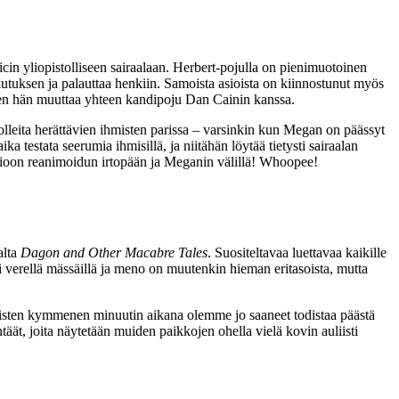
in yliopistolliseen sairaalaan. Herbert-pojulla on pienimuotoinen
kutuksen ja palauttaa henkiin. Samoista asioista on kiinnostunut myös
joten hän muuttaa yhteen kandipoju Dan Cainin kanssa.
olleita herättävien ihmisten parissa – varsinkin kun Megan on päässyt
 testata seerumia ihmisillä, ja niitähän löytää tietysti sairaalan
ssioon reanimoidun irtopään ja Meganin välillä! Whoopee!
alta
Dagon and Other Macabre Tales
. Suositeltavaa luettavaa kaikille
ei verellä mässäillä ja meno on muutenkin hieman eritasoista, mutta
mmäisten kymmenen minuutin aikana olemme jo saaneet todistaa päästä
täät, joita näytetään muiden paikkojen ohella vielä kovin auliisti