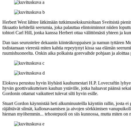
Herbert West lähtee lätkimään tutkimusekskursioltaan Sveitsistä pien
fiksaatio kehitellä seerumia, joka palauttaa elintoiminnot niiden lopu
tohtori Carl Hill, jonka kanssa Herbert ottaa välittömästi yhteen ja k
Dan taas seurustelee dekaanin kiinteäkroppaisen ja namun tyttären Meg
todistamaan vierestä miten kahtia repeytynyt kissa saa elämän seerumin 
ruumishuoneelta. Onkin aika polkaista gorevaihde pohjaan ja aloittaa
Elokuva perustuu hyvin löyhästi kauhumestari
H.P. Lovecraftin
lyhye
hyvän goottivaikutteisen kauhun ystäville, jotka haluavat päänsä sekais
Gordonin ottamat vaikutteet tulevat silti hyvin esille.
Stuart Gordon käynnistää heti alkuminuuteilla käyntiin rallin, josta 
räjähtävät silmät, kallonavaamisen ja aivojen sörkkimisen vanupuikoll
hieman myöhemmin... tehostepuoli on siis kunnossa, mutta miten on m