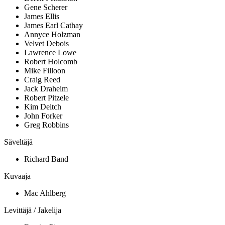
Gene Scherer
James Ellis
James Earl Cathay
Annyce Holzman
Velvet Debois
Lawrence Lowe
Robert Holcomb
Mike Filloon
Craig Reed
Jack Draheim
Robert Pitzele
Kim Deitch
John Forker
Greg Robbins
Säveltäjä
Richard Band
Kuvaaja
Mac Ahlberg
Levittäjä / Jakelija