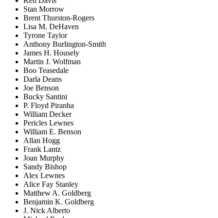
Ken Davis
Stan Morrow
Brent Thurston-Rogers
Lisa M. DeHaven
Tyrone Taylor
Anthony Burlington-Smith
James H. Housely
Martin J. Wolfman
Boo Teasedale
Darla Deans
Joe Benson
Bucky Santini
P. Floyd Piranha
William Decker
Pericles Lewnes
William E. Benson
Allan Hogg
Frank Lantz
Joan Murphy
Sandy Bishop
Alex Lewnes
Alice Fay Stanley
Matthew A. Goldberg
Benjamin K. Goldberg
J. Nick Alberto