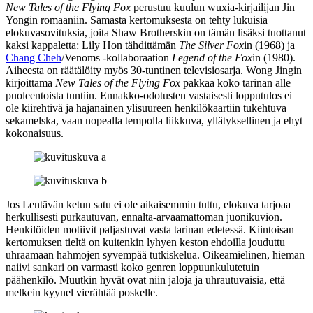
New Tales of the Flying Fox
perustuu kuulun wuxia-kirjailijan
Jin
Yongin
romaaniin. Samasta kertomuksesta on tehty lukuisia
elokuvasovituksia, joita Shaw Brotherskin on tämän lisäksi tuottanut
kaksi kappaletta:
Lily Hon
tähdittämän
The Silver Fox
in (1968) ja
Chang Cheh
/Venoms ‑kollaboraation
Legend of the Fox
in (1980).
Aiheesta on räätälöity myös 30‑tuntinen televisiosarja.
Wong Jingin
kirjoittama
New Tales of the Flying Fox
pakkaa koko tarinan alle
puoleentoista tuntiin. Ennakko-odotusten vastaisesti lopputulos ei
ole kiirehtivä ja hajanainen ylisuureen henkilökaartiin tukehtuva
sekamelska, vaan nopealla tempolla liikkuva, yllätyksellinen ja ehyt
kokonaisuus.
Jos Lentävän ketun satu ei ole aikaisemmin tuttu, elokuva tarjoaa
herkullisesti purkautuvan, ennalta-arvaamattoman juonikuvion.
Henkilöiden motiivit paljastuvat vasta tarinan edetessä. Kiintoisan
kertomuksen tieltä on kuitenkin lyhyen keston ehdoilla jouduttu
uhraamaan hahmojen syvempää tutkiskelua. Oikeamielinen, hieman
naiivi sankari on varmasti koko genren loppuunkulutetuin
päähenkilö. Muutkin hyvät ovat niin jaloja ja uhrautuvaisia, että
melkein kyynel vierähtää poskelle.