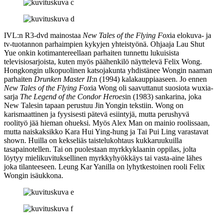
IVL:n R3‑dvd mainostaa
New Tales of the Flying Fox
ia elokuva‑ ja
tv‑tuotannon parhaimpien kykyjen yhteistyönä. Ohjaaja
Lau Shut
Yue
onkin kotimantereellaan parhaiten tunnettu lukuisista
televisiosarjoista, kuten myös päähenkilö näyttelevä
Felix Wong
.
Hongkongin ulkopuolinen katsojakunta yhdistänee Wongin naaman
parhaiten
Drunken Master II
:n (1994) kalakauppiaaseen. Jo ennen
New Tales of the Flying Fox
ia Wong oli saavuttanut suosiota wuxia-
sarja
The Legend of the Condor Heroes
in (1983) sankarina, joka
New Talesin tapaan perustuu Jin Yongin tekstiin. Wong on
karismaattinen ja fyysisesti pätevä esiintyjä, mutta perushyvä
roolityö jää hieman ohueksi. Myös
Alex Man
on mainio roolissaan,
mutta naiskaksikko
Kara Hui Ying-hung
ja
Tai Pui Ling
varastavat
shown. Huilla on kekseliäs taistelukohtaus kukkaruukuilla
tasapainotellen. Tai on puolestaan myrkkyklaanin oppilas, jolta
löytyy mielikuvituksellinen myrkkyhyökkäys tai vasta-aine lähes
joka tilanteeseen.
Leung Kar Yanilla
on lyhytkestoinen rooli Felix
Wongin isäukkona.