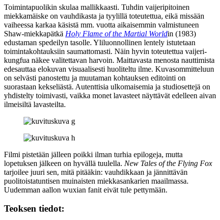
Toimintapuolikin skulaa mallikkaasti. Tuhdin vaijeripitoinen
miekkamäiske on vauhdikasta ja tyylillä toteutettua, eikä missään
vaiheessa karkaa käsistä mm. vuotta aikaisemmin valmistuneen
Shaw-miekkapätkä
Holy Flame of the Martial World
in (1983)
edustaman spedeilyn tasolle. Yliluonnollinen lentely istutetaan
toimintakohtauksiin saumattomasti. Näin hyvin toteutettua vaijeri-
kungfua näkee valitettavan harvoin. Maittavasta menosta nauttimista
edesauttaa elokuvan visuaalisesti huoliteltu ilme. Kuvasommitteluun
on selvästi panostettu ja muutaman kohtauksen editointi on
suorastaan kekseliästä. Autenttisia ulkomaisemia ja studiosettejä on
yhdistelty toimivasti, vaikka monet lavasteet näyttävät edelleen aivan
ilmeisiltä lavasteilta.
Filmi pistetään jälleen poikki ilman turhia epilogeja, mutta
lopetuksen jälkeen on hyvällä tuulella.
New Tales of the Flying Fox
tarjoilee juuri sen, mitä pitääkin: vauhdikkaan ja jännittävän
puolitoistatuntisen muinaisten miekkasankarien maailmassa.
Uudemman aallon wuxian fanit eivät tule pettymään.
Teoksen tiedot: