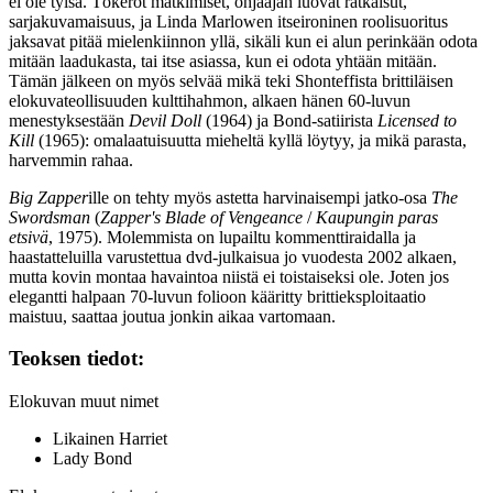
ei ole tylsä. Tökeröt mätkimiset, ohjaajan luovat ratkaisut,
sarjakuvamaisuus, ja Linda Marlowen itseironinen roolisuoritus
jaksavat pitää mielenkiinnon yllä, sikäli kun ei alun perinkään odota
mitään laadukasta, tai itse asiassa, kun ei odota yhtään mitään.
Tämän jälkeen on myös selvää mikä teki Shonteffista brittiläisen
elokuvateollisuuden kulttihahmon, alkaen hänen 60‑luvun
menestyksestään
Devil Doll
(1964) ja Bond-satiirista
Licensed to
Kill
(1965): omalaatuisuutta mieheltä kyllä löytyy, ja mikä parasta,
harvemmin rahaa.
Big Zapper
ille on tehty myös astetta harvinaisempi jatko‑osa
The
Swordsman
(
Zapper's Blade of Vengeance
/
Kaupungin paras
etsivä
, 1975). Molemmista on lupailtu kommenttiraidalla ja
haastatteluilla varustettua dvd‑julkaisua jo vuodesta 2002 alkaen,
mutta kovin montaa havaintoa niistä ei toistaiseksi ole. Joten jos
elegantti halpaan 70‑luvun folioon kääritty brittieksploitaatio
maistuu, saattaa joutua jonkin aikaa vartomaan.
Teoksen tiedot:
Elokuvan muut nimet
Likainen Harriet
Lady Bond