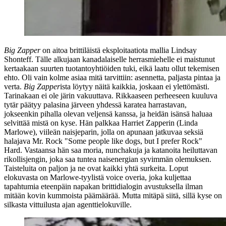
Big Zapper
on aitoa brittiläistä eksploitaatiota mallia
Lindsay
Shonteff
. Tälle alkujaan kanadalaiselle herrasmiehelle ei maistunut
kertaakaan suurten tuotantoyhtiöiden tuki, eikä laatu ollut tekemisen
ehto. Oli vain kolme asiaa mitä tarvittiin: asennetta, paljasta pintaa ja
verta.
Big Zapper
ista löytyy näitä kaikkia, joskaan ei ylettömästi.
Tarinakaan ei ole järin vakuuttava. Rikkaaseen perheeseen kuuluva
tytär päätyy palasina järveen yhdessä karatea harrastavan,
jokseenkin pihalla olevan veljensä kanssa, ja heidän isänsä haluaa
selvittää mistä on kyse. Hän palkkaa Harriet Zapperin (
Linda
Marlowe
), viileän naisjeparin, jolla on apunaan jatkuvaa seksiä
halajava Mr. Rock
"Some people like dogs, but I prefer Rock"
Hard. Vastaansa hän saa moria, nunchakuja ja katanoita heiluttavan
rikollisjengin, joka saa tuntea naisenergian syvimmän olemuksen.
Taisteluita on paljon ja ne ovat kaikki yhtä surkeita. Loput
elokuvasta on Marlowe-tyylistä voice overia, joka kuljettaa
tapahtumia eteenpäin napakan brittidialogin avustuksella ilman
mitään kovin kummoista päämäärää. Mutta mitäpä siitä, sillä kyse on
silkasta vittuilusta ajan agenttielokuville.