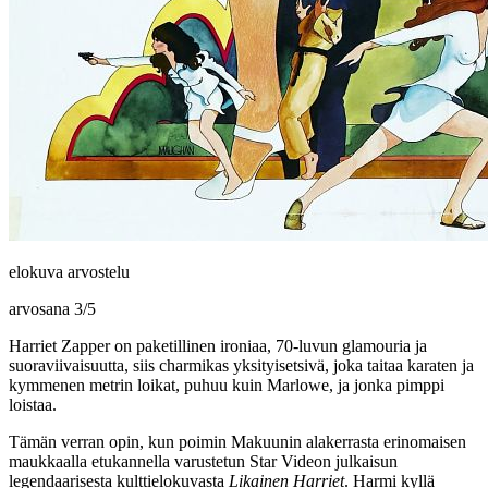
elokuva arvostelu
arvosana
3
/
5
Harriet Zapper on paketillinen ironiaa, 70-luvun glamouria ja
suoraviivaisuutta, siis charmikas yksityisetsivä, joka taitaa karaten ja
kymmenen metrin loikat, puhuu kuin Marlowe, ja jonka pimppi
loistaa.
Tämän verran opin, kun poimin Makuunin alakerrasta erinomaisen
maukkaalla etukannella varustetun Star Videon julkaisun
legendaarisesta kulttielokuvasta
Likainen Harriet
. Harmi kyllä