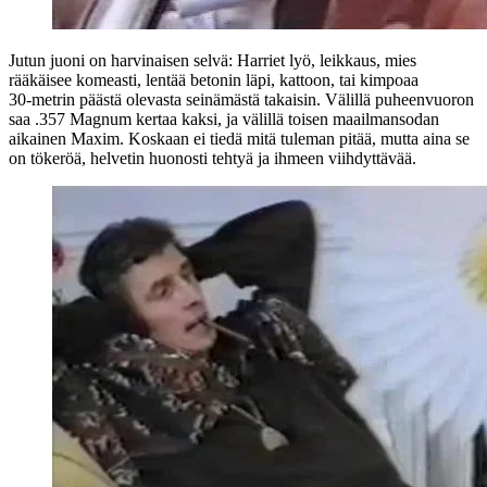
Jutun juoni on harvinaisen selvä: Harriet lyö, leikkaus, mies
rääkäisee komeasti, lentää betonin läpi, kattoon, tai kimpoaa
30‑metrin päästä olevasta seinämästä takaisin. Välillä puheenvuoron
saa .357 Magnum kertaa kaksi, ja välillä toisen maailmansodan
aikainen Maxim. Koskaan ei tiedä mitä tuleman pitää, mutta aina se
on tökeröä, helvetin huonosti tehtyä ja ihmeen viihdyttävää.