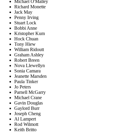
Michael O'Malley
Richard Monette
Jack May
Penny Irving
Stuart Lock
Bobbi Anne
Kristopher Kum
Hock Chuan
Tony Hiew
William Ridoutt
Graham Ashley
Robert Breen
Nova Llewellyn
Sonia Camara
Jeanette Marsden
Paula Tinker
Jo Peters
Parnell McGarry
Michael Crane
Gavin Douglas
Gaylord Burr
Joseph Cheng
Al Lampert
Rod Wilmott
Keith Britto