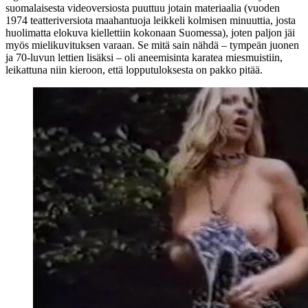
suomalaisesta videoversiosta puuttuu jotain materiaalia (vuoden
1974 teatteriversiota maahantuoja leikkeli kolmisen minuuttia, josta
huolimatta elokuva kiellettiin kokonaan Suomessa), joten paljon jäi
myös mielikuvituksen varaan. Se mitä sain nähdä – tympeän juonen
ja 70‑luvun lettien lisäksi – oli aneemisinta karatea miesmuistiin,
leikattuna niin kieroon, että lopputuloksesta on pakko pitää.