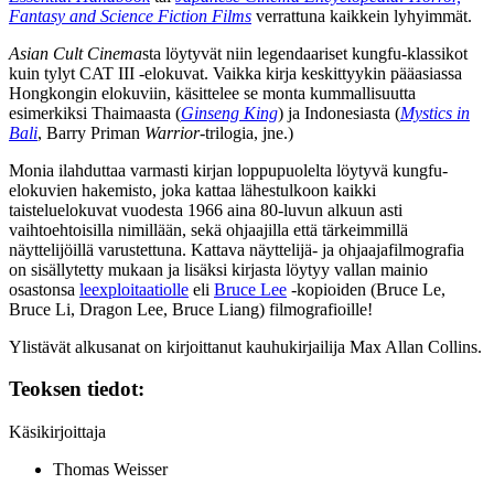
Fantasy and Science Fiction Films
verrattuna kaikkein lyhyimmät.
Asian Cult Cinema
sta löytyvät niin legendaariset kungfu-klassikot
kuin tylyt CAT III ‑elokuvat. Vaikka kirja keskittyykin pääasiassa
Hongkongin elokuviin, käsittelee se monta kummallisuutta
esimerkiksi Thaimaasta (
Ginseng King
) ja Indonesiasta (
Mystics in
Bali
,
Barry Priman
Warrior
-trilogia, jne.)
Monia ilahduttaa varmasti kirjan loppupuolelta löytyvä kungfu-
elokuvien hakemisto, joka kattaa lähestulkoon kaikki
taisteluelokuvat vuodesta 1966 aina 80‑luvun alkuun asti
vaihtoehtoisilla nimillään, sekä ohjaajilla että tärkeimmillä
näyttelijöillä varustettuna. Kattava näyttelijä‑ ja ohjaajafilmografia
on sisällytetty mukaan ja lisäksi kirjasta löytyy vallan mainio
osastonsa
leexploitaatiolle
eli
Bruce Lee
‑kopioiden (
Bruce Le
,
Bruce Li
,
Dragon Lee
,
Bruce Liang
) filmografioille!
Ylistävät alkusanat on kirjoittanut kauhukirjailija
Max Allan Collins
.
Teoksen tiedot:
Käsikirjoittaja
Thomas Weisser