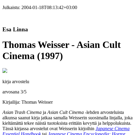
Julkaistu:
2004-01-18T08:13:42+03:00
Esa Linna
Thomas Weisser - Asian Cult
Cinema (1997)
kirja arvostelu
arvosana
3
/
5
Kirjailija: Thomas Weisser
Asian Trash Cinema
ja
Asian Cult Cinema
‑lehden arvosteluista
alkunsa saanut kirja jatkaa samalla
Weisserin
suosimalla linjalla, joka
kieltämättä tekee näistä tuotoksista erittäin kevyttä ja helppolukuista.
Tässä kirjassa arvostelut ovat Weisserin kirjoihin
Japanese Cinema
Essential Handbook
tai
Japanese Cinema Encyclopedia: Horror,