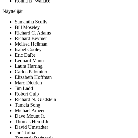
Ronna B. Wallace
Näyttelijät
Samantha Scully
Bill Moseley
Richard C. Adams
Richard Beymer
Melissa Hellman
Isabel Cooley
Eric DaRe
Leonard Mann
Laura Harring
Carlos Palomino
Elizabeth Hoffman
Marc Dietrich
Jim Ladd
Robert Culp
Richard N. Gladstein
Tamela Song
Michael Ameen
Dave Mount Jr.
Thomas Herod Jr.
David Umstadter
Joe Torina