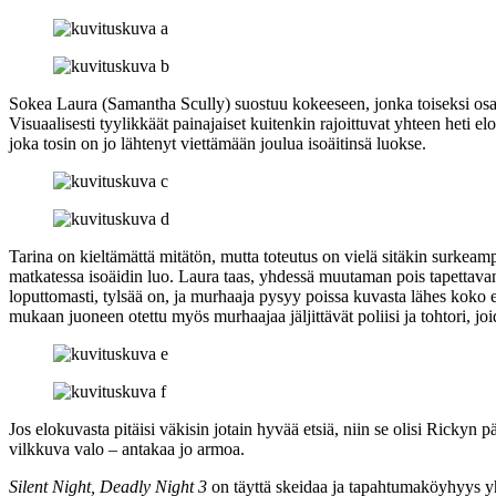
Sokea Laura (
Samantha Scully
) suostuu kokeeseen, jonka toiseksi osa
Visuaalisesti tyylikkäät painajaiset kuitenkin rajoittuvat yhteen het
joka tosin on jo lähtenyt viettämään joulua isoäitinsä luokse.
Tarina on kieltämättä mitätön, mutta toteutus on vielä sitäkin surkeam
matkatessa isoäidin luo. Laura taas, yhdessä muutaman pois tapettavan 
loputtomasti, tylsää on, ja murhaaja pysyy poissa kuvasta lähes koko
mukaan juoneen otettu myös murhaajaa jäljittävät poliisi ja tohtori, jo
Jos elokuvasta pitäisi väkisin jotain hyvää etsiä, niin se olisi Ricky
vilkkuva valo – antakaa jo armoa.
Silent Night, Deadly Night 3
on täyttä skeidaa ja tapahtumaköyhyys yhde