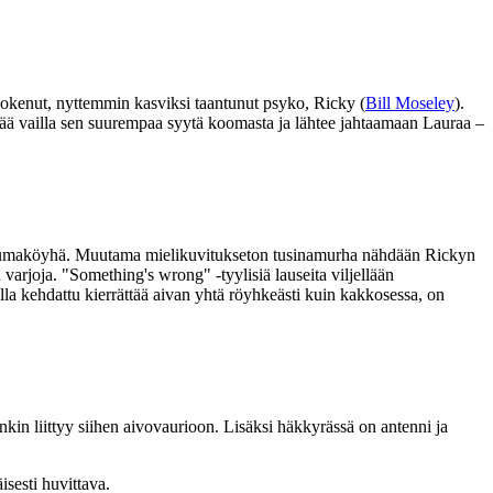
a kokenut, nyttemmin kasviksi taantunut psyko, Ricky (
Bill Moseley
).
erää vailla sen suurempaa syytä koomasta ja lähtee jahtaamaan Lauraa –
tumaköyhä. Muutama mielikuvitukseton tusinamurha nähdään Rickyn
n varjoja.
"Something's wrong"
‑tyylisiä lauseita viljellään
la kehdattu kierrättää aivan yhtä röyhkeästi kuin kakkosessa, on
nkin liittyy siihen aivovaurioon. Lisäksi häkkyrässä on antenni ja
isesti huvittava.