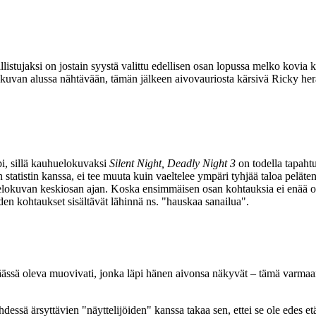
llistujaksi on jostain syystä valittu edellisen osan lopussa melko kovi
i elokuvan alussa nähtävään, tämän jälkeen aivovauriosta kärsivä Ricky h
pi, sillä kauhuelokuvaksi
Silent Night, Deadly Night 3
on todella tapah
statistin kanssa, ei tee muuta kuin vaeltelee ympäri tyhjää taloa peläte
 elokuvan keskiosan ajan. Koska ensimmäisen osan kohtauksia ei enää ol
iden kohtaukset sisältävät lähinnä ns. "hauskaa sanailua".
n päässä oleva muovivati, jonka läpi hänen aivonsa näkyvät – tämä varmaa
ssä ärsyttävien "näyttelijöiden" kanssa takaa sen, ettei se ole edes etä