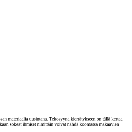
osan materiaalia uusintana. Tekosyynä kierrätykseen on tällä kertaa
ukaan sokeat ihmiset nimittäin voivat nähdä koomassa makaavien