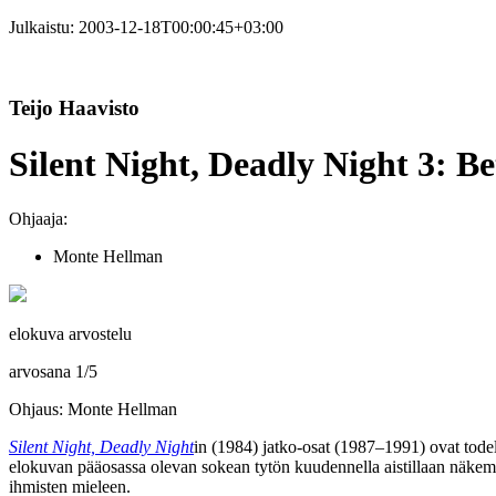
Julkaistu:
2003-12-18T00:00:45+03:00
Teijo Haavisto
Silent Night, Deadly Night 3: B
Ohjaaja:
Monte Hellman
elokuva arvostelu
arvosana
1
/
5
Ohjaus: Monte Hellman
Silent Night, Deadly Night
in (1984) jatko-osat (1987–1991) ovat todel
elokuvan pääosassa olevan sokean tytön kuudennella aistillaan näkem
ihmisten mieleen.