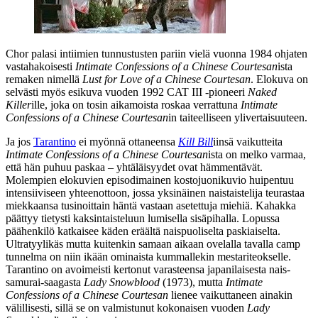
Chor palasi intiimien tunnustusten pariin vielä vuonna 1984 ohjaten
vastahakoisesti
Intimate Confessions of a Chinese Courtesan
ista
remaken nimellä
Lust for Love of a Chinese Courtesan
. Elokuva on
selvästi myös esikuva vuoden 1992 CAT III ‑pioneeri
Naked
Killer
ille, joka on tosin aikamoista roskaa verrattuna
Intimate
Confessions of a Chinese Courtesan
in taiteelliseen ylivertaisuuteen.
Ja jos
Tarantino
ei myönnä ottaneensa
Kill Bill
iinsä vaikutteita
Intimate Confessions of a Chinese Courtesan
ista on melko varmaa,
että hän puhuu paskaa – yhtäläisyydet ovat hämmentävät.
Molempien elokuvien episodimainen kostojuonikuvio huipentuu
intensiiviseen yhteenottoon, jossa yksinäinen naistaistelija teurastaa
miekkaansa tusinoittain häntä vastaan asetettuja miehiä. Kahakka
päättyy tietysti kaksintaisteluun lumisella sisäpihalla. Lopussa
päähenkilö katkaisee käden eräältä naispuoliselta paskiaiselta.
Ultratyylikäs mutta kuitenkin samaan aikaan ovelalla tavalla camp
tunnelma on niin ikään ominaista kummallekin mestariteokselle.
Tarantino on avoimeisti kertonut varasteensa japanilaisesta nais-
samurai-saagasta
Lady Snowblood
(1973), mutta
Intimate
Confessions of a Chinese Courtesan
lienee vaikuttaneen ainakin
välillisesti, sillä se on valmistunut kokonaisen vuoden
Lady