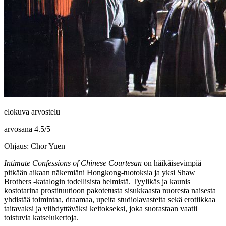
elokuva arvostelu
arvosana
4.5
/
5
Ohjaus: Chor Yuen
Intimate Confessions of Chinese Courtesan
on häikäisevimpiä
pitkään aikaan näkemiäni Hongkong-tuotoksia ja yksi Shaw
Brothers ‑katalogin todellisista helmistä. Tyylikäs ja kaunis
kostotarina prostituutioon pakotetusta sisukkaasta nuoresta naisesta
yhdistää toimintaa, draamaa, upeita studiolavasteita sekä erotiikkaa
taitavaksi ja viihdyttäväksi keitokseksi, joka suorastaan vaatii
toistuvia katselukertoja.