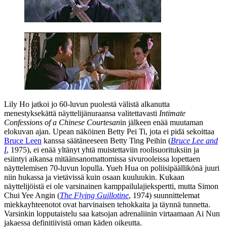
Lily Ho jatkoi jo 60‑luvun puolestä välistä alkanutta
menestyksekättä näyttelijänuraansa valitettavasti
Intimate
Confessions of a Chinese Courtesan
in jälkeen enää muutaman
elokuvan ajan. Upean näköinen Betty Pei Ti, jota ei pidä sekoittaa
Bruce Leen
kanssa säätäneeseen
Betty Ting Peihin
(
Bruce Lee and
I
, 1975), ei enää yltänyt yhtä muistettaviin roolisuorituksiin ja
esiintyi aikansa mitäänsanomattomissa sivurooleissa lopettaen
näyttelemisen 70‑luvun lopulla. Yueh Hua on poliisipäällikönä juuri
niin hukassa ja vietävissä kuin osaan kuuluukin. Kukaan
näyttelijöistä ei ole varsinainen kamppailulajiekspertti, mutta
Simon
Chui Yee Angin
(
The Flying Guillotine
, 1974) suunnittelemat
miekkayhteenotot ovat harvinaisen tehokkaita ja täynnä tunnetta.
Varsinkin lopputaistelu saa katsojan adrenaliinin virtaamaan Ai Nun
jakaessa definitiivistä oman käden oikeutta.