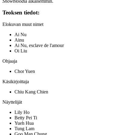
Snowblood
ia aikaisemmin.
Teoksen tiedot:
Elokuvan muut nimet
Ai Nu
Ainu
Ai Nu, esclave de l'amour
Oi Liu
Ohjaaja
Chor Yuen
Käsikirjoittaja
Chiu Kang Chien
Näyttelijät
Lily Ho
Betty Pei Ti
Yueh Hua
Tung Lam
Goo Man Chung