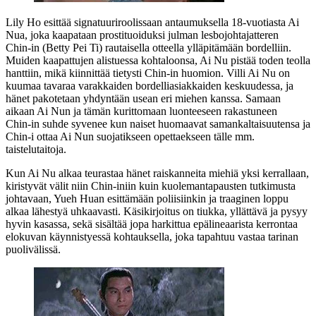
Lily Ho
esittää signatuuriroolissaan antaumuksella 18‑vuotiasta Ai
Nua, joka kaapataan prostituoiduksi julman lesbojohtajatteren
Chin‑in (
Betty Pei Ti
) rautaisella otteella ylläpitämään bordelliin.
Muiden kaapattujen alistuessa kohtaloonsa, Ai Nu pistää toden teolla
hanttiin, mikä kiinnittää tietysti Chin‑in huomion. Villi Ai Nu on
kuumaa tavaraa varakkaiden bordelliasiakkaiden keskuudessa, ja
hänet pakotetaan yhdyntään usean eri miehen kanssa. Samaan
aikaan Ai Nun ja tämän kurittomaan luonteeseen rakastuneen
Chin‑in suhde syvenee kun naiset huomaavat samankaltaisuutensa ja
Chin-i ottaa Ai Nun suojatikseen opettaekseen tälle mm.
taistelutaitoja.
Kun Ai Nu alkaa teurastaa hänet raiskanneita miehiä yksi kerrallaan,
kiristyvät välit niin Chin-iniin kuin kuolemantapausten tutkimusta
johtavaan,
Yueh Huan
esittämään poliisiinkin ja traaginen loppu
alkaa lähestyä uhkaavasti. Käsikirjoitus on tiukka, yllättävä ja pysyy
hyvin kasassa, sekä sisältää jopa harkittua epälineaarista kerrontaa
elokuvan käynnistyessä kohtauksella, joka tapahtuu vastaa tarinan
puolivälissä.