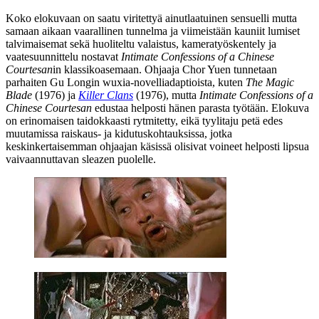
Koko elokuvaan on saatu viritettyä ainutlaatuinen sensuelli mutta
samaan aikaan vaarallinen tunnelma ja viimeistään kauniit lumiset
talvimaisemat sekä huoliteltu valaistus, kameratyöskentely ja
vaatesuunnittelu nostavat
Intimate Confessions of a Chinese
Courtesan
in klassikoasemaan. Ohjaaja
Chor Yuen
tunnetaan
parhaiten
Gu Longin
wuxia-novelliadaptioista, kuten
The Magic
Blade
(1976) ja
Killer Clans
(1976), mutta
Intimate Confessions of a
Chinese Courtesan
edustaa helposti hänen parasta työtään. Elokuva
on erinomaisen taidokkaasti rytmitetty, eikä tyylitaju petä edes
muutamissa raiskaus‑ ja kidutuskohtauksissa, jotka
keskinkertaisemman ohjaajan käsissä olisivat voineet helposti lipsua
vaivaannuttavan sleazen puolelle.