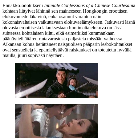
Ennakko-odotukseni
Intimate Confessions of a Chinese Courtesan
ia
kohtaan liittyivät lähinnä sen maineeseen Hongkongin eroottisen
elokuvan edelläkävinä, enkä osannut varautua näin
kokonaisvaltaisen vaikuttavaan elokuvaelämykseen. Jatkuvasti läsnä
olevasta eroottisesta latauksestaan huolimatta elokuva on tässä
suhteessa kohtalaisen kiltti, eikä esimerkiksi kummankaan
päänäyttelijättären rintavarustusta paljasteta missään vaiheessa.
Aikanaan kohua herättäneet naispuolisen pääparin lesbokohtaukset
ovat sensuelleja ja epämiellyttävät raiskaukset on toteutettu hyvällä
maulla, juuri sopivasti näyttäen.