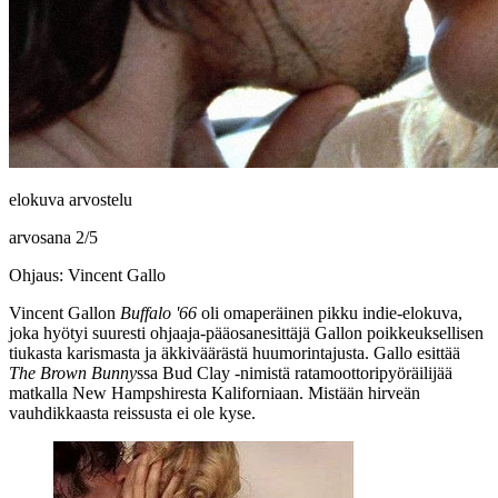
elokuva arvostelu
arvosana
2
/
5
Ohjaus: Vincent Gallo
Vincent Gallon
Buffalo '66
oli omaperäinen pikku indie-elokuva,
joka hyötyi suuresti ohjaaja-pääosanesittäjä Gallon poikkeuksellisen
tiukasta karismasta ja äkkiväärästä huumorintajusta. Gallo esittää
The Brown Bunny
ssa Bud Clay ‑nimistä ratamoottoripyöräilijää
matkalla New Hampshiresta Kaliforniaan. Mistään hirveän
vauhdikkaasta reissusta ei ole kyse.