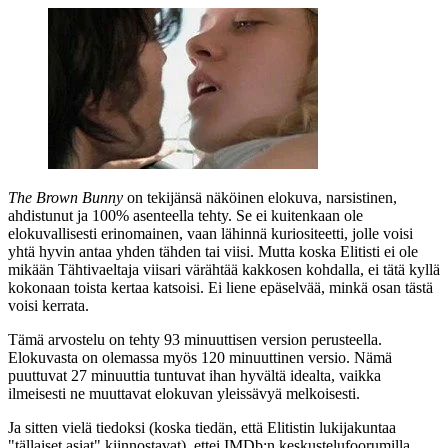
The Brown Bunny
on tekijänsä näköinen elokuva, narsistinen,
ahdistunut ja 100% asenteella tehty. Se ei kuitenkaan ole
elokuvallisesti erinomainen, vaan lähinnä kuriositeetti, jolle voisi
yhtä hyvin antaa yhden tähden tai viisi. Mutta koska Elitisti ei ole
mikään Tähtivaeltaja viisari värähtää kakkosen kohdalla, ei tätä kyllä
kokonaan toista kertaa katsoisi. Ei liene epäselvää, minkä osan tästä
voisi kerrata.
Tämä arvostelu on tehty 93 minuuttisen version perusteella.
Elokuvasta on olemassa myös 120 minuuttinen versio. Nämä
puuttuvat 27 minuuttia tuntuvat ihan hyvältä idealta, vaikka
ilmeisesti ne muuttavat elokuvan yleissävyä melkoisesti.
Ja sitten vielä tiedoksi (koska tiedän, että Elitistin lukijakuntaa
"tällaiset asiat" kiinnostavat), ettei IMDb:n keskustelufoorumilla