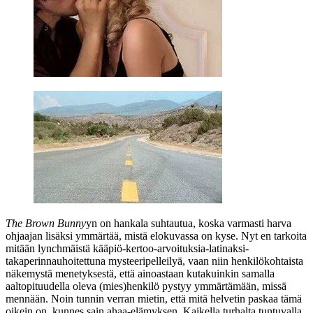
The Brown Bunny
yn on hankala suhtautua, koska varmasti harva
ohjaajan lisäksi ymmärtää, mistä elokuvassa on kyse. Nyt en tarkoita
mitään lynchmäistä kääpiö-kertoo-arvoituksia-latinaksi-
takaperinnauhoitettuna mysteeripelleilyä, vaan niin henkilökohtaista
näkemystä menetyksestä, että ainoastaan kutakuinkin samalla
aaltopituudella oleva (mies)henkilö pystyy ymmärtämään, missä
mennään. Noin tunnin verran mietin, että mitä helvetin paskaa tämä
oikein on, kunnes sain ahaa-elämyksen. Kaikella turhalta tuntuvalla