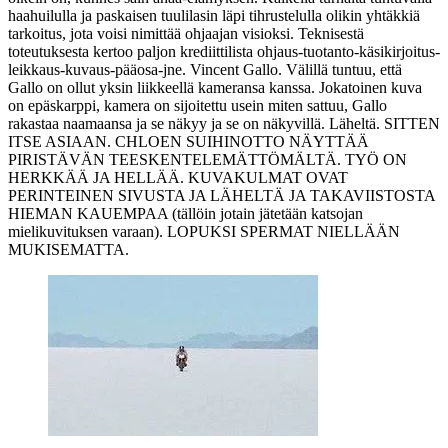
haahuilulla ja paskaisen tuulilasin läpi tihrustelulla olikin yhtäkkiä
tarkoitus, jota voisi nimittää ohjaajan visioksi. Teknisestä
toteutuksesta kertoo paljon krediittilista ohjaus-tuotanto-käsikirjoitus-
leikkaus-kuvaus-pääosa‑jne. Vincent Gallo. Välillä tuntuu, että
Gallo on ollut yksin liikkeellä kameransa kanssa. Jokatoinen kuva
on epäskarppi, kamera on sijoitettu usein miten sattuu, Gallo
rakastaa naamaansa ja se näkyy ja se on näkyvillä. Läheltä. SITTEN
ITSE ASIAAN.
CHLOEN
SUIHINOTTO NÄYTTÄÄ
PIRISTÄVÄN TEESKENTELEMÄTTÖMÄLTÄ. TYÖ ON
HERKKÄÄ JA HELLÄÄ. KUVAKULMAT OVAT
PERINTEINEN SIVUSTA JA LÄHELTÄ JA TAKAVIISTOSTA
HIEMAN KAUEMPAA (tällöin jotain jätetään katsojan
mielikuvituksen varaan). LOPUKSI SPERMAT NIELLÄÄN
MUKISEMATTA.