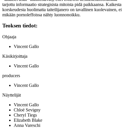
tarjottu informaatio strategisista mitoista pidä paikkaansa. Kaikesta
korskeudesta huolimatta taiteilijanero on tavallinen kuolevainen, ei
mikään pornoleffoissa nähty luonnonoikku.
Teoksen tiedot:
Ohjaaja
Vincent Gallo
Käsikirjoittaja
Vincent Gallo
producers
Vincent Gallo
Näyttelijät
Vincent Gallo
Chloë Sevigny
Cheryl Tiegs
Elizabeth Blake
Anna Vareschi