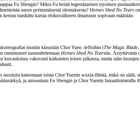
kaappaa Fu Shengin? Miksi Fu herää legendaarisen mystisen puulaatikon 
olmentoista aseen perimmäisestä olemuksesta?
Heroes Shed No Tears
on
een kerran raaskittu karsia elokuvalliseen ilmaisuun sopivaan määrään.
ukoreografiat moniin klassisiin Chor Yuen ‑leffoihin (
The Magic Blade
,
vat onnistuneet suunnittelemaan
Heroes Shed No Tears
iin. Ärsyttävintä 
ui kuvauksissa vakavasti katkaisten toisen jalkansa, mutta näin lussujen
ahasti.
uostuisi katsomaan toista Chor Yuenin wuxia-filmiä, mikä on sääli, sill
päänsärkyä, ja ainoastaan Fu Shengin ja Chor Yuenin fanaattisimmilla iha