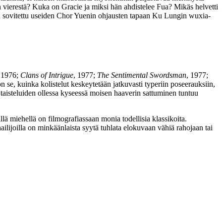
vierestä? Kuka on Gracie ja miksi hän ahdistelee Fua? Mikäs helvetti
 sovitettu useiden Chor Yuenin ohjausten tapaan
Ku Lungin
wuxia-
 1976;
Clans of Intrigue
, 1977;
The Sentimental Swordsman
, 1977;
on se, kuinka kolistelut keskeytetään jatkuvasti typeriin poseerauksiin,
 taisteluiden ollessa kyseessä moisen haaverin sattuminen tuntuu
ä miehellä on filmografiassaan monia todellisia klassikoita.
ilijoilla on minkäänlaista syytä tuhlata elokuvaan vähiä rahojaan tai