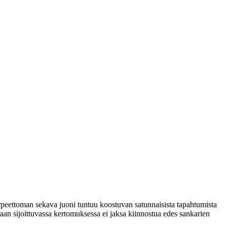
eettoman sekava juoni tuntuu koostuvan satunnaisista tapahtumista
an sijoittuvassa kertomuksessa ei jaksa kiinnostua edes sankarien