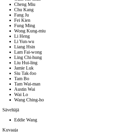
Cheng Miu
Chu Kang
Fang Ju
Fei Kien
Fung Ming
Wong Kung-miu
Li Heng
Li Yun-wu
Liang Hsin
Lam Fai-wong
Ling Chi-hung
Liu Hui-ling
Jamie Luk
Siu Tak-foo
Tam Bo
Tam Wai-man
Austin Wai
Wai Lo
Wang Ching-ho
Säveltäjä
Eddie Wang
Kuvaaja