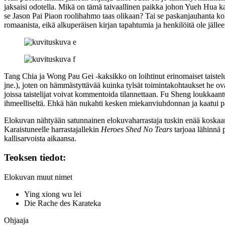
jaksaisi odotella. Mikä on tämä taivaallinen paikka johon Yueh Hua 
se
Jason Pai Piaon
roolihahmo taas olikaan? Tai se paskanjauhanta k
romaanista, eikä alkuperäisen kirjan tapahtumia ja henkilöitä ole jäll
Tang Chia
ja
Wong Pau Gei
‑kaksikko on loihtinut erinomaiset taistel
jne.), joten on hämmästyttävää kuinka tylsät toimintakohtaukset he o
joissa taistelijat voivat kommentoida tilannettaan. Fu Sheng loukkaant
ihmeelliseltä. Ehkä hän nukahti kesken miekanviuhdonnan ja kaatui p
Elokuvan nähtyään satunnainen elokuvaharrastaja tuskin enää koskaan s
Karaistuneelle harrastajallekin
Heroes Shed No Tears
tarjoaa lähinnä 
kallisarvoista aikaansa.
Teoksen tiedot:
Elokuvan muut nimet
Ying xiong wu lei
Die Rache des Karateka
Ohjaaja