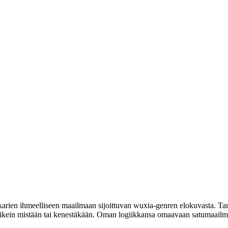
ien ihmeelliseen maailmaan sijoittuvan wuxia-genren elokuvasta. Tarp
a oikein mistään tai kenestäkään. Oman logiikkansa omaavaan satumaailma