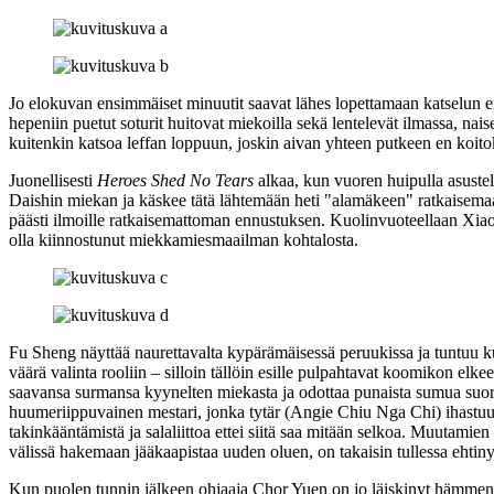
Jo elokuvan ensimmäiset minuutit saavat lähes lopettamaan katselun en
hepeniin puetut soturit huitovat miekoilla sekä lentelevät ilmassa, nais
kuitenkin katsoa leffan loppuun, joskin aivan yhteen putkeen en koito
Juonellisesti
Heroes Shed No Tears
alkaa, kun vuoren huipulla asust
Daishin miekan ja käskee tätä lähtemään heti "alamäkeen" ratkaisemaa
päästi ilmoille ratkaisemattoman ennustuksen. Kuolinvuoteellaan Xiao p
olla kiinnostunut miekkamiesmaailman kohtalosta.
Fu Sheng näyttää naurettavalta kypärämäisessä peruukissa ja tuntuu 
väärä valinta rooliin – silloin tällöin esille pulpahtavat koomikon el
saavansa surmansa kyynelten miekasta ja odottaa punaista sumua suor
huumeriippuvainen mestari, jonka tytär (
Angie Chiu Nga Chi
) ihastu
takinkääntämistä ja salaliittoa ettei siitä saa mitään selkoa. Muuta
välissä hakemaan jääkaapistaa uuden oluen, on takaisin tullessa ehtiny
Kun puolen tunnin jälkeen ohjaaja
Chor Yuen
on jo läiskinyt hämment