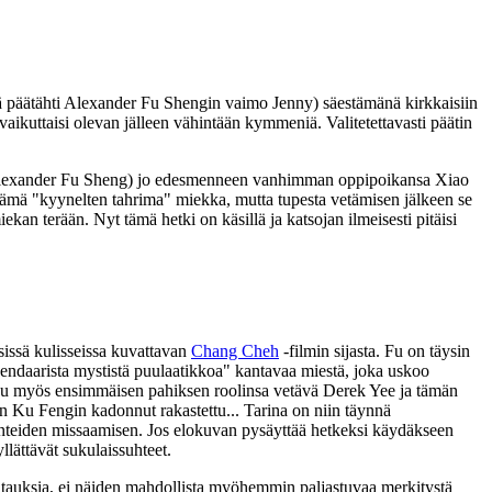
ä päätähti
Alexander Fu Shengin
vaimo
Jenny
) säestämänä kirkkaisiin
 vaikuttaisi olevan jälleen vähintään kymmeniä. Valitetettavasti päätin
(Alexander Fu Sheng) jo edesmenneen vanhimman oppipoikansa Xiao
tämä "kyynelten tahrima" miekka, mutta tupesta vetämisen jälkeen se
an terään. Nyt tämä hetki on käsillä ja katsojan ilmeisesti pitäisi
isissä kulisseissa kuvattavan
Chang Cheh
‑filmin sijasta. Fu on täysin
gendaarista mystistä puulaatikkoa" kantavaa miestä, joka uskoo
tuu myös ensimmäisen pahiksen roolinsa vetävä
Derek Yee
ja tämän
en
Ku Fengin
kadonnut rakastettu... Tarina on niin täynnä
äänteiden missaamisen. Jos elokuvan pysäyttää hetkeksi käydäkseen
llättävät sukulaissuhteet.
htauksia, ei näiden mahdollista myöhemmin paljastuvaa merkitystä