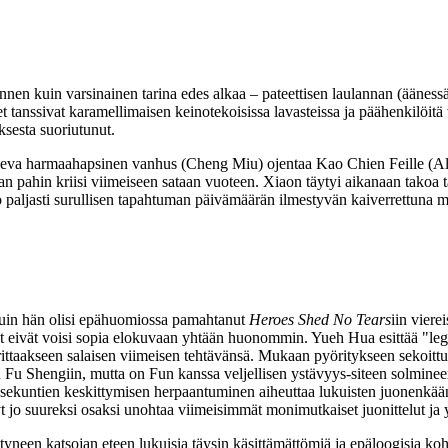
nen kuin varsinainen tarina edes alkaa – pateettisen laulannan (ääness
et tanssivat karamellimaisen keinotekoisissa lavasteissa ja päähenkilöitä
ksesta suoriutunut.
eleva harmaahapsinen vanhus (
Cheng Miu
) ojentaa Kao Chien Feille 
n pahin kriisi viimeiseen sataan vuoteen. Xiaon täytyi aikanaan takoa 
aljasti surullisen tapahtuman päivämäärän ilmestyvän kaiverrettuna miek
kuin hän olisi epähuomiossa pamahtanut
Heroes Shed No Tears
iin viere
keet eivät voisi sopia elokuvaan yhtään huonommin.
Yueh Hua
esittää "le
ittaakseen salaisen viimeisen tehtävänsä. Mukaan pyöritykseen sekoit
u Fu Shengiin, mutta on Fun kanssa veljellisen ystävyys-siteen solmine
mien sekuntien keskittymisen herpaantuminen aiheuttaa lukuisten juonenk
t jo suureksi osaksi unohtaa viimeisimmät monimutkaiset juonittelut ja y
yneen katsojan eteen lukuisia täysin käsittämättömiä ja epäloogisia ko