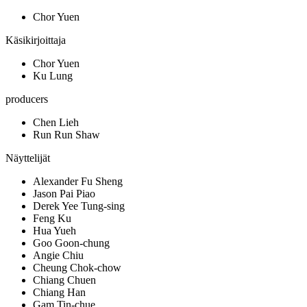
Chor Yuen
Käsikirjoittaja
Chor Yuen
Ku Lung
producers
Chen Lieh
Run Run Shaw
Näyttelijät
Alexander Fu Sheng
Jason Pai Piao
Derek Yee Tung-sing
Feng Ku
Hua Yueh
Goo Goon-chung
Angie Chiu
Cheung Chok-chow
Chiang Chuen
Chiang Han
Gam Tin-chue