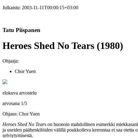
Julkaistu:
2003-11-11T00:00:15+03:00
Tatu Piispanen
Heroes Shed No Tears (1980)
Ohjaaja:
Chor Yuen
elokuva arvostelu
arvosana
1
/
5
Ohjaus: Chor Yuen
Heroes Shed No Tears
on huonoin mahdollinen esimerkki miekkasankar
ja useiden päähenkilöiden välillä poukkoileva kerrontaa ei saa otett
selviytymisestä.